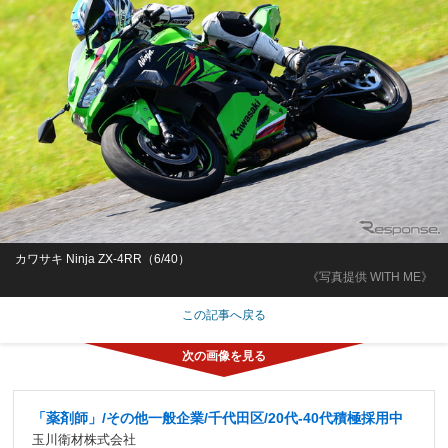
カワサキ Ninja ZX-4RR（6/40）
《写真提供 WITH ME》
この記事へ戻る
「薬剤師」/その他一般企業/千代田区/20代-40代積極採用中
玉川衛材株式会社