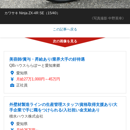
カワサキ Ninja ZX-4R SE（15/40）
《写真撮影 中野英幸》
この記事へ戻る
美容師/賞与・昇給あり/業界大手の好待遇
QBハウスららぽーと愛知東郷
愛知県
月給27万1,000円～45万円
正社員
外壁材製造ラインの生産管理スタッフ/資格取得支援あり/大
手企業で手に職をつけられる/入社祝い金支給あり
積水ハウス株式会社
愛知県
月給26万円～