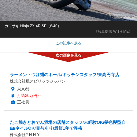
カワサキ Ninja ZX-4R SE（8/40）
《写真提供 WITH ME》
この記事へ戻る
ラーメン・つけ麺のホール/キッチンスタッフ/東高円寺店
株式会社凪スピリッツジャパン
東京都
月給30万円～
正社員
たこ焼きとおでん酒場の店舗スタッフ/未経験OK/髪色髪型自
由/ネイルOK/賞与あり/最短1年で昇格
株式会社Y.N.N.Y