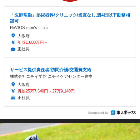
「医師常勤」泌尿器科/クリニック/当直なし,週4日以下勤務相
談可
ReVIOS men’s clinic
大阪府
年収1,600万円～
正社員
サービス提供責任者/訪問介護/交通費支給
株式会社ニチイ学館 ニチイケアセンター豊中
大阪府
月給25万7,640円～27万9,140円
正社員
Sponsored by