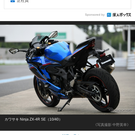
正社員
Sponsored by
カワサキ Ninja ZX-4R SE（10/40）
《写真撮影 中野英幸》