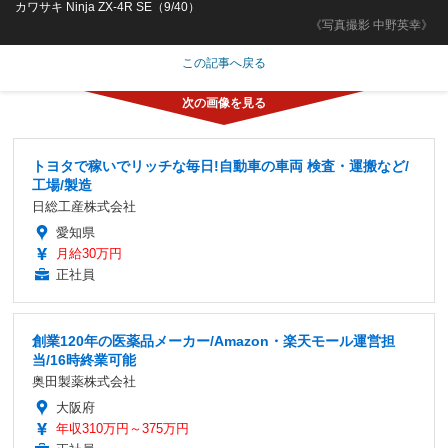
カワサキ Ninja ZX-4R SE（9/40）
《写真撮影 中野英幸》
この記事へ戻る
トヨタで稼いでリッチな毎日!自動車の車両 検査・運搬など/
工場/製造
日総工産株式会社
愛知県
月給30万円
正社員
創業120年の医薬品メーカー/Amazon・楽天モール運営担
当/16時終業可能
奥田製薬株式会社
大阪府
年収310万円～375万円