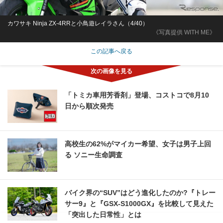
カワサキ Ninja ZX-4RRと小鳥遊レイラさん（4/40）
《写真提供 WITH ME》
この記事へ戻る
「トミカ車用芳香剤」登場、コストコで8月10
日から順次発売
高校生の62%がマイカー希望、女子は男子上回
る ソニー生命調査
バイク界の“SUV”はどう進化したのか?『トレー
サー9』と『GSX-S1000GX』を比較して見えた
「突出した日常性」とは