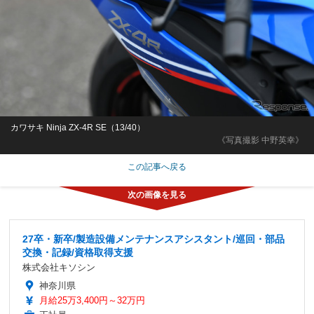
カワサキ Ninja ZX-4R SE（13/40）
《写真撮影 中野英幸》
この記事へ戻る
27卒・新卒/製造設備メンテナンスアシスタント/巡回・部品
交換・記録/資格取得支援
株式会社キソシン
神奈川県
月給25万3,400円～32万円