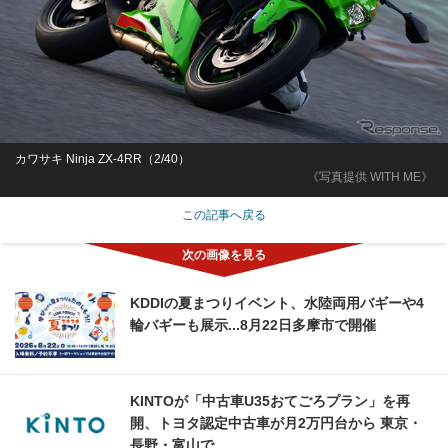
カワサキ Ninja ZX-4RR（2/40）
《写真提供 WITH ME》
この記事へ戻る
KDDIの夏まつりイベント、水陸両用バギーや4
輪バギーも展示...8月22日多摩市で開催
KINTOが「中古車U35おてごろプラン」を再
開、トヨタ認定中古車が月2万円台から 東京・
長野・富山で