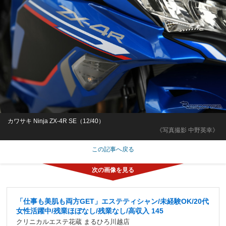
カワサキ Ninja ZX-4R SE（12/40）
《写真撮影 中野英幸》
この記事へ戻る
「仕事も美肌も両方GET」エステティシャン/未経験OK/20代
女性活躍中/残業ほぼなし/残業なし/高収入 145
クリニカルエステ花蔵 まるひろ川越店