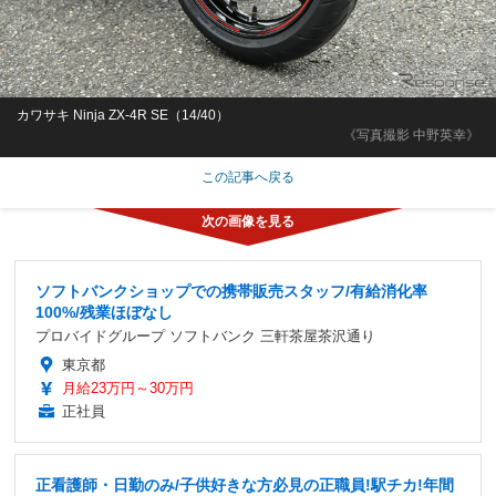
カワサキ Ninja ZX-4R SE（14/40）
《写真撮影 中野英幸》
この記事へ戻る
ソフトバンクショップでの携帯販売スタッフ/有給消化率
100%/残業ほぼなし
プロバイドグループ ソフトバンク 三軒茶屋茶沢通り
東京都
月給23万円～30万円
正社員
正看護師・日勤のみ/子供好きな方必見の正職員!駅チカ!年間