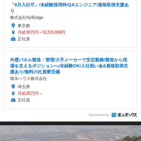
「8月入社可」/未経験採用枠/QAエンジニア/資格取得支援あ
り
株式会社HyBridge
東京都
月給30万円～51万8,000円
正社員
外壁パネル製造・管理/大手メーカーで安定勤務/製造から現
場を支えるポジションへ/未経験OK/入社祝い金&資格取得支
援あり/無料の社員寮完備
積水ハウス株式会社
埼玉県
月給26万円～
正社員
Sponsored by