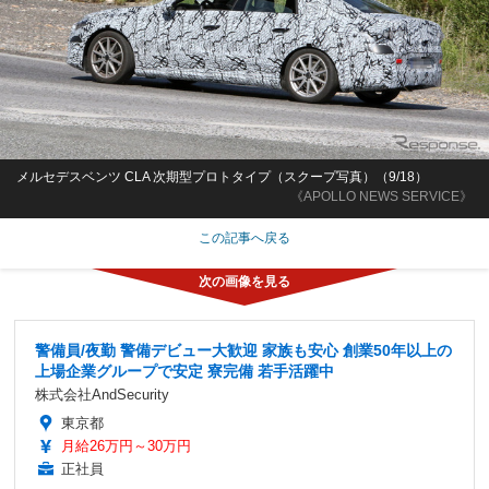
メルセデスベンツ CLA 次期型プロトタイプ（スクープ写真）（9/18）
《APOLLO NEWS SERVICE》
この記事へ戻る
警備員/夜勤 警備デビュー大歓迎 家族も安心 創業50年以上の
上場企業グループで安定 寮完備 若手活躍中
株式会社AndSecurity
東京都
月給26万円～30万円
正社員