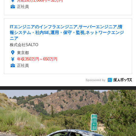
月給26万1,000円～32万円
正社員
ITエンジニアのインフラエンジニア,サーバーエンジニア,情
報システム・社内SE,運用・保守・監視,ネットワークエンジ
ニア
株式会社SALTO
東京都
年収350万円～650万円
正社員
Sponsored by