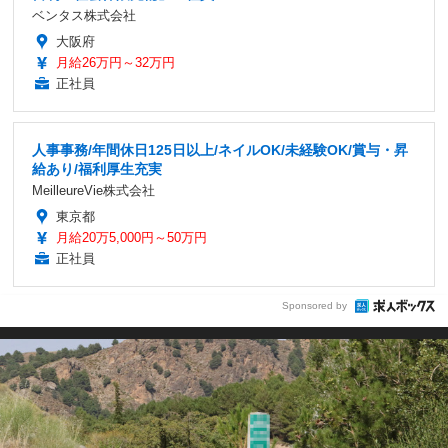
ベンタス株式会社
大阪府
月給26万円～32万円
正社員
人事事務/年間休日125日以上/ネイルOK/未経験OK/賞与・昇
給あり/福利厚生充実
MeilleureVie株式会社
東京都
月給20万5,000円～50万円
正社員
Sponsored by