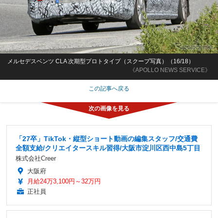
メルセデスベンツ CLA 次期型プロトタイプ（スクープ写真）（16/18）
《APOLLO NEWS SERVICE》
この記事へ戻る
「27卒」TikTok・縦型ショート動画の編集スタッフ/交通費
全額支給/クリエイタースキル習得/大阪市淀川区西中島5丁目
株式会社Creer
大阪府
月給24万3,100円～32万円
正社員