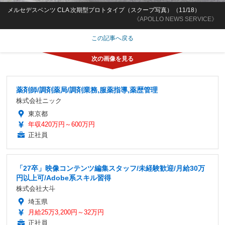
メルセデスベンツ CLA 次期型プロトタイプ（スクープ写真）（11/18）
《APOLLO NEWS SERVICE》
この記事へ戻る
薬剤師/調剤薬局/調剤業務,服薬指導,薬歴管理
株式会社ニック
東京都
年収420万円～600万円
正社員
「27卒」映像コンテンツ編集スタッフ/未経験歓迎/月給30万
円以上可/Adobe系スキル習得
株式会社大斗
埼玉県
月給25万3,200円～32万円
正社員