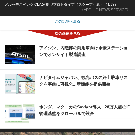
メルセデスベンツ CLA 次期型プロトタイプ（スクープ写真）（4/18）
《APOLLO NEWS SERVICE》
この記事へ戻る
アイシン、内陸部の商用車向け水素ステーショ
ンでオンサイト製造調査
ナビタイムジャパン、観光バスの路上駐車リス
クを事前に可視化...新機能を提供開始
ホンダ、マクニカのSaviynt導入...28万人超のID
管理基盤をグローバルで統合