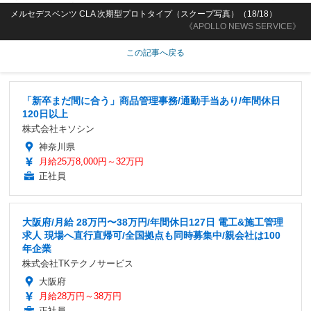
メルセデスベンツ CLA 次期型プロトタイプ（スクープ写真）（18/18）
《APOLLO NEWS SERVICE》
この記事へ戻る
「新卒まだ間に合う」商品管理事務/通勤手当あり/年間休日
120日以上
株式会社キソシン
神奈川県
月給25万8,000円～32万円
正社員
大阪府/月給 28万円〜38万円/年間休日127日 電工&施工管理
求人 現場へ直行直帰可/全国拠点も同時募集中/親会社は100
年企業
株式会社TKテクノサービス
大阪府
月給28万円～38万円
正社員