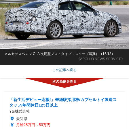
メルセデスベンツ CLA 次期型プロトタイプ（スクープ写真）（15/18）
《APOLLO NEWS SERVICE》
この記事へ戻る
「新生活デビュー応援!」未経験採用枠/カプセルトイ製造ス
タッフ/年間休日125日以上
Yts株式会社
愛知県
月給28万円～50万円