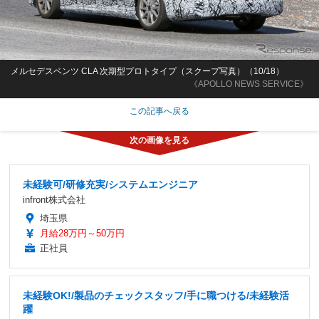
メルセデスベンツ CLA 次期型プロトタイプ（スクープ写真）（10/18）
《APOLLO NEWS SERVICE》
この記事へ戻る
未経験可/研修充実/システムエンジニア
infront株式会社
埼玉県
月給28万円～50万円
正社員
未経験OK!/製品のチェックスタッフ/手に職つける/未経験活
躍