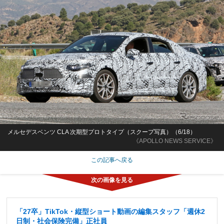
メルセデスベンツ CLA 次期型プロトタイプ（スクープ写真）（6/18）
《APOLLO NEWS SERVICE》
この記事へ戻る
「27卒」TikTok・縦型ショート動画の編集スタッフ「週休2
日制・社会保険完備」正社員