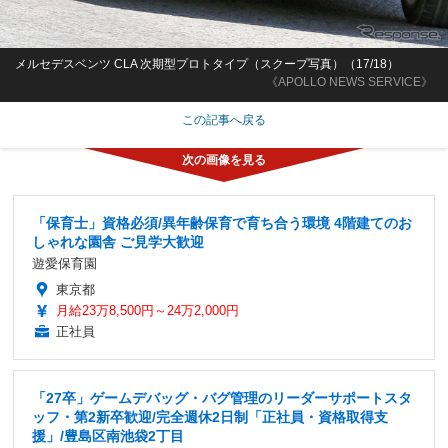
メルセデスベンツ CLA 次期型プロトタイプ（スクープ写真）（17/18）
《APOLLO NEWS SERVICE》
この記事へ戻る
「保育士」資格必須/異年齢保育で育ち合う環境 4階建てのお
しゃれな園舎 ご見学大歓迎
遊愛保育園
東京都
月給23万8,500円～24万2,000円
正社員
「27卒」ゲームデバッグ・バグ管理のリーダーサポートスタ
ッフ・第2新卒歓迎/完全週休2日制「正社員・資格取得支
援」/豊島区南池袋2丁目