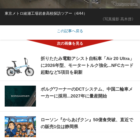
東京メトロ綾瀬工場岩倉高校探訪ツアー（4/44）
《写真撮影 高木啓》
この記事へ戻る
折りたたみ電動アシスト自転車「Air 20 Ultra」
に2026年型、モータートルク強化...NFCカード
起動など5項目を刷新
ボルグワーナーのDCTシステム、中国二輪車メ
ーカーに採用...2027年に量産開始
ローソン『からあげクン』50億食突破、直近で
の販売1位は静岡県