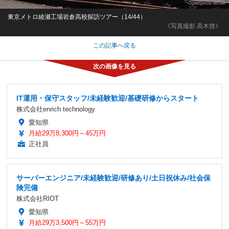
東京メトロ綾瀬工場岩倉高校探訪ツアー（14/44）
《写真撮影 高木啓》
この記事へ戻る
IT運用・保守スタッフ/未経験歓迎/基礎研修からスタート
株式会社enrich technology
愛知県
月給29万8,300円～45万円
正社員
サーバーエンジニア/未経験歓迎/研修あり/土日祝休み/社会保
険完備
株式会社RIOT
愛知県
月給29万3,500円～55万円