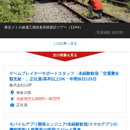
東京メトロ綾瀬工場岩倉高校探訪ツアー（12/44）
《写真撮影 高木啓》
この記事へ戻る
ゲームプレイヤーサポートスタッフ・未経験歓迎「交通費全
額支給・」正社員/高卒以上OK・年間休日125日
株式会社LOP
神奈川県
月給30万1,600円～40万円
正社員
モバイルアプリ開発エンジニア/未経験歓迎/スマホアプリの
機能実装/人柄重視の採用/スピード選考