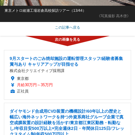
東京メトロ綾瀬工場岩倉高校探訪ツアー（13/44）
《写真撮影 高木啓》
この記事へ戻る
9月スタートのごみ焼却施設の運転管理スタッフ/経験者募集
賞与あり キャリアアップが目指せる
株式会社クリエイティブ採用課
東京都
月給30万円～35万円
正社員
ダイヤモンド合成用CVD装置の機構設計/60年以上の歴史と
幅広い海外ネットワークを持つ外資系商社グループ企業で真
空成膜装置の設計経験を活かす/東京都江東区勤務・転勤な
し/年収目安500万以上×完全週休2日・年間休日125日/フレッ
クスタイム制/年収500万円以上