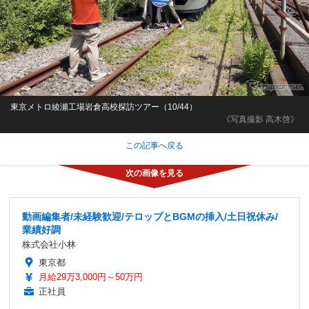
東京メトロ綾瀬工場岩倉高校探訪ツアー（10/44）
《写真撮影 高木啓》
この記事へ戻る
動画編集者/未経験歓迎/テロップとBGMの挿入/土日祝休み/
業績好調
株式会社小林
東京都
月給29万3,000円～50万円
正社員