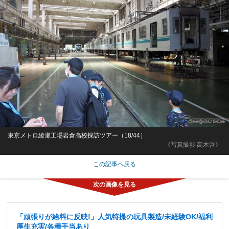
東京メトロ綾瀬工場岩倉高校探訪ツアー（18/44）
《写真撮影 高木啓》
この記事へ戻る
「頑張りが給料に反映!」人気特撮の玩具製造/未経験OK/福利
厚生充実/各種手当あり