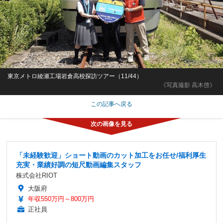
東京メトロ綾瀬工場岩倉高校探訪ツアー（11/44）
《写真撮影 高木啓》
この記事へ戻る
「未経験歓迎」ショート動画のカット加工をお任せ/福利厚生
充実・業績好調の短尺動画編集スタッフ
株式会社RIOT
大阪府
年収550万円～800万円
正社員