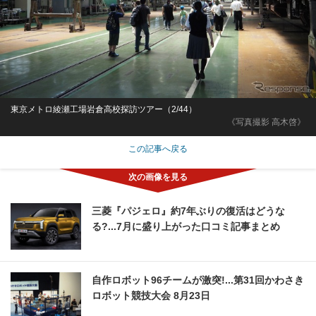
東京メトロ綾瀬工場岩倉高校探訪ツアー（2/44）
《写真撮影 高木啓》
この記事へ戻る
三菱『パジェロ』約7年ぶりの復活はどうな
る?...7月に盛り上がった口コミ記事まとめ
自作ロボット96チームが激突!...第31回かわさき
ロボット競技大会 8月23日