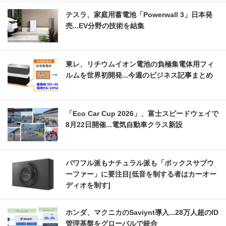
テスラ、家庭用蓄電池「Powerwall 3」日本発
売...EV分野の技術を結集
東レ、リチウムイオン電池の負極集電体用フィ
ルムを世界初開発...今週のビジネス記事まとめ
「Eco Car Cup 2026」、富士スピードウェイで
8月22日開催...電気自動車クラス新設
パワフル派もナチュラル派も「ボックスサブウ
ーファー」に要注目[低音を制する者はカーオー
ディオを制す]
ホンダ、マクニカのSaviynt導入...28万人超のID
管理基盤をグローバルで統合