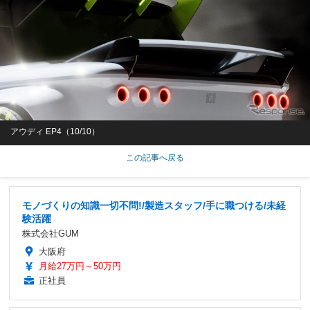
アウディ EP4（10/10）
この記事へ戻る
モノづくりの知識一切不問!/製造スタッフ/手に職つける/未経
験活躍
株式会社GUM
大阪府
月給27万円～50万円
正社員