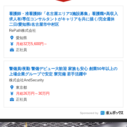
看護師・准看護師/「名古屋エリア3施設募集」看護職×高収入
求人有/専任コンサルタントがキャリアを共に描く/完全週休
二日/愛知県/名古屋市中村区
RePath株式会社
愛知県
月給32万5,600円～
正社員
警備員/夜勤 警備デビュー大歓迎 家族も安心 創業50年以上の
上場企業グループで安定 寮完備 若手活躍中
株式会社AndSecurity
東京都
月給26万円～30万円
正社員
Sponsored by