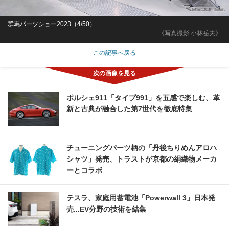
群馬パーツショー2023（4/50）
《写真撮影 小林岳夫》
この記事へ戻る
ポルシェ911「タイプ991」を五感で楽しむ、革
新と古典が融合した第7世代を徹底特集
チューニングパーツ柄の「丹後ちりめんアロハ
シャツ」発売、トラストが京都の絹織物メーカ
ーとコラボ
テスラ、家庭用蓄電池「Powerwall 3」日本発
売...EV分野の技術を結集