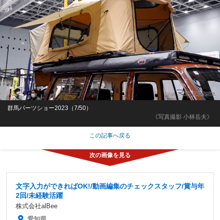
群馬パーツショー2023（7/50）
《写真撮影 小林岳夫》
この記事へ戻る
文字入力ができればOK!/動画編集のチェックスタッフ/賞与年
2回/未経験活躍
株式会社alBee
愛知県