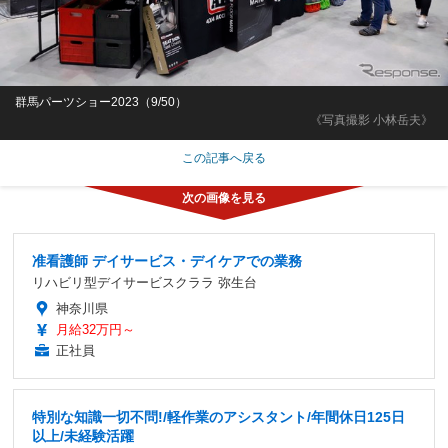
群馬パーツショー2023（9/50）
《写真撮影 小林岳夫》
この記事へ戻る
准看護師 デイサービス・デイケアでの業務
リハビリ型デイサービスクララ 弥生台
神奈川県
月給32万円～
正社員
特別な知識一切不問!/軽作業のアシスタント/年間休日125日
以上/未経験活躍