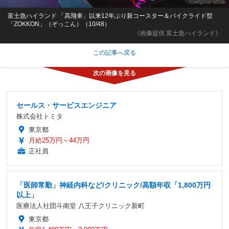
富士急ハイランド 「高飛車」以来12年ぶり新コースター＆バイクライド型
「ZOKKON」（ぞっこん）（10/48）
《画像提供 富士急ハイランド》
この記事へ戻る
セールス・サービスエンジニア
株式会社トミタ
東京都
月給25万円～44万円
正社員
「医師常勤」神経内科など/クリニック/高額年収「1,800万円
以上」
医療法人社団斗南堂 八王子クリニック新町
東京都