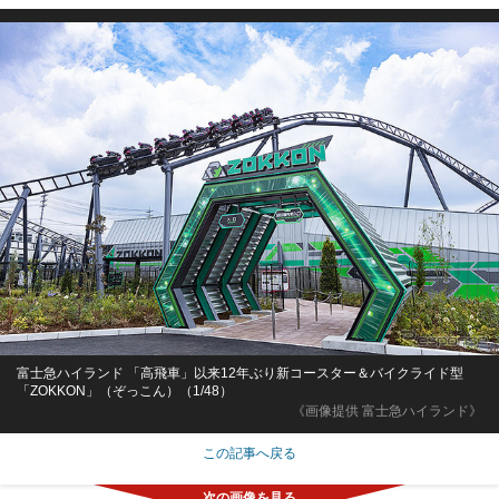
富士急ハイランド 「高飛車」以来12年ぶり新コースター＆バイクライド型
「ZOKKON」（ぞっこん）（1/48）
《画像提供 富士急ハイランド》
この記事へ戻る