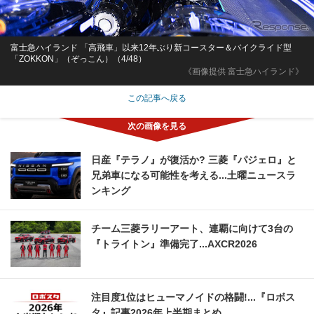
富士急ハイランド 「高飛車」以来12年ぶり新コースター＆バイクライド型
「ZOKKON」（ぞっこん）（4/48）
《画像提供 富士急ハイランド》
この記事へ戻る
日産『テラノ』が復活か? 三菱『パジェロ』と
兄弟車になる可能性を考える...土曜ニュースラ
ンキング
チーム三菱ラリーアート、連覇に向けて3台の
『トライトン』準備完了...AXCR2026
注目度1位はヒューマノイドの格闘!...『ロボス
タ』記事2026年上半期まとめ