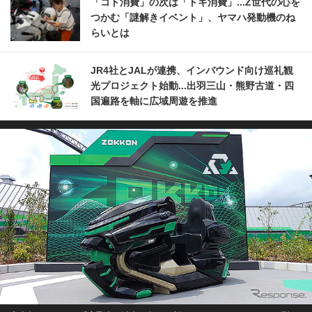
「コト消費」の次は「トキ消費」...Z世代の心を
つかむ「謎解きイベント」、ヤマハ発動機のね
らいとは
JR4社とJALが連携、インバウンド向け巡礼観
光プロジェクト始動...出羽三山・熊野古道・四
国遍路を軸に広域周遊を推進