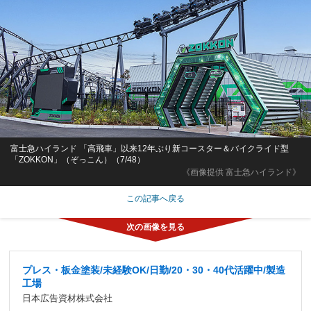
富士急ハイランド 「高飛車」以来12年ぶり新コースター＆バイクライド型
「ZOKKON」（ぞっこん）（7/48）
《画像提供 富士急ハイランド》
この記事へ戻る
プレス・板金塗装/未経験OK/日勤/20・30・40代活躍中/製造
工場
日本広告資材株式会社