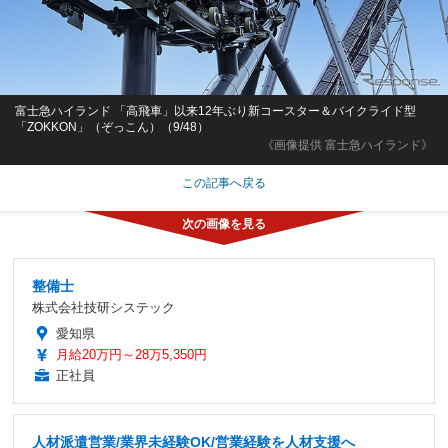
富士急ハイランド 「高飛車」以来12年ぶり新コースター＆バイクライド型
「ZOKKON」（ぞっこん）（9/48）
《画像提供 富士急ハイランド》
この記事へ戻る
整備士
株式会社技研システック
愛知県
月給20万円～28万5,350円
正社員
人材派遣営業/業界未経験OK/営業経験を人材支援へ