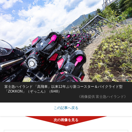
富士急ハイランド 「高飛車」以来12年ぶり新コースター＆バイクライド型
「ZOKKON」（ぞっこん）（6/48）
《画像提供 富士急ハイランド》
この記事へ戻る