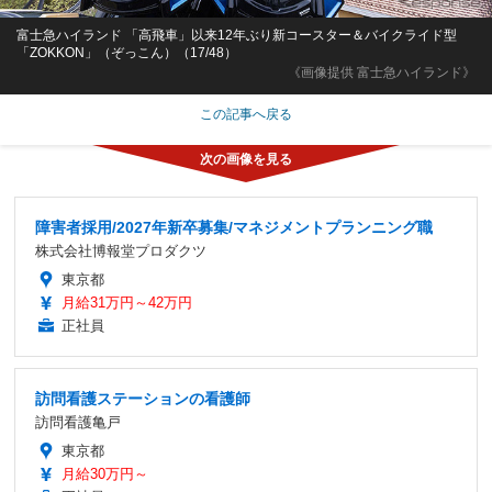
富士急ハイランド 「高飛車」以来12年ぶり新コースター＆バイクライド型
「ZOKKON」（ぞっこん）（17/48）
《画像提供 富士急ハイランド》
この記事へ戻る
障害者採用/2027年新卒募集/マネジメントプランニング職
株式会社博報堂プロダクツ
東京都
月給31万円～42万円
正社員
訪問看護ステーションの看護師
訪問看護亀戸
東京都
月給30万円～