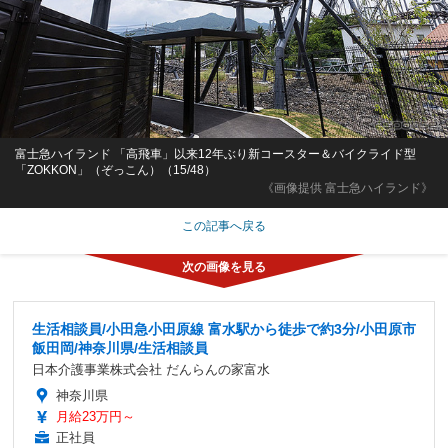
富士急ハイランド 「高飛車」以来12年ぶり新コースター＆バイクライド型
「ZOKKON」（ぞっこん）（15/48）
《画像提供 富士急ハイランド》
この記事へ戻る
生活相談員/小田急小田原線 富水駅から徒歩で約3分/小田原市
飯田岡/神奈川県/生活相談員
日本介護事業株式会社 だんらんの家富水
神奈川県
月給23万円～
正社員