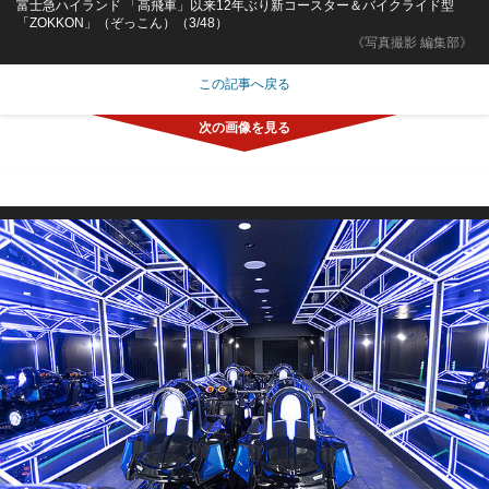
富士急ハイランド 「高飛車」以来12年ぶり新コースター＆バイクライド型
「ZOKKON」（ぞっこん）（3/48）
《写真撮影 編集部》
この記事へ戻る