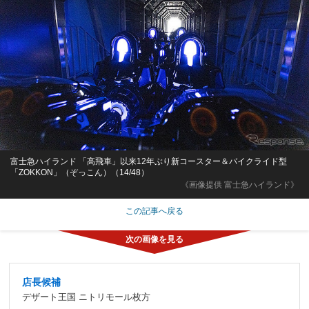
富士急ハイランド 「高飛車」以来12年ぶり新コースター＆バイクライド型
「ZOKKON」（ぞっこん）（14/48）
《画像提供 富士急ハイランド》
この記事へ戻る
店長候補
デザート王国 ニトリモール枚方