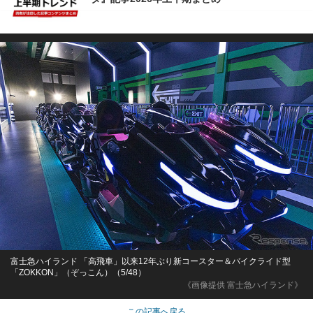
富士急ハイランド 「高飛車」以来12年ぶり新コースター＆バイクライド型
「ZOKKON」（ぞっこん）（5/48）
《画像提供 富士急ハイランド》
この記事へ戻る