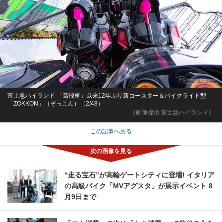
富士急ハイランド 「高飛車」以来12年ぶり新コースター＆バイクライド型
「ZOKKON」（ぞっこん）（2/48）
《画像提供 富士急ハイランド》
この記事へ戻る
“走る宝石”が高輪ゲートシティに登場! イタリア
の高級バイク「MVアグスタ」が展示イベント 8
月9日まで