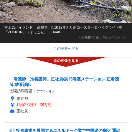
富士急ハイランド 「高飛車」以来12年ぶり新コースター＆バイクライド型
「ZOKKON」（ぞっこん）（16/48）
《画像提供 富士急ハイランド》
この記事へ戻る
「看護師・准看護師」正社員/訪問看護ステーション/正看護
師,准看護師
太陽訪問看護ステーション
東京都
月給27万円～38万円
正社員
8月投資事業を展開するエネルギー企業で中国語の翻訳 通訳