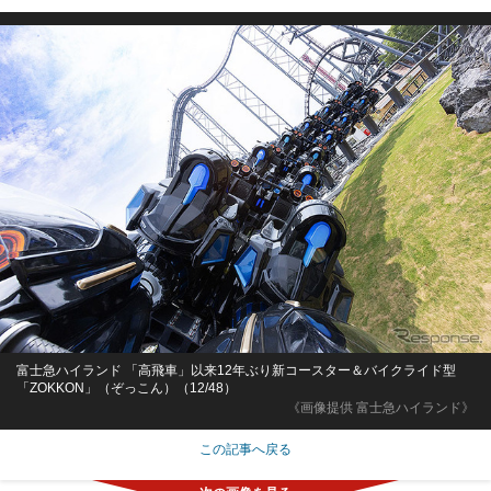
富士急ハイランド 「高飛車」以来12年ぶり新コースター＆バイクライド型
「ZOKKON」（ぞっこん）（12/48）
《画像提供 富士急ハイランド》
この記事へ戻る