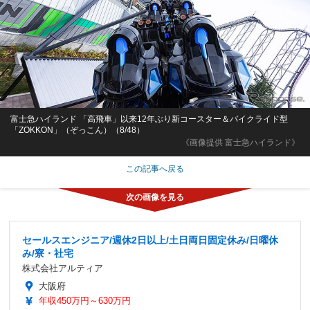
富士急ハイランド 「高飛車」以来12年ぶり新コースター＆バイクライド型
「ZOKKON」（ぞっこん）（8/48）
《画像提供 富士急ハイランド》
この記事へ戻る
セールスエンジニア/週休2日以上/土日両日固定休み/日曜休
み/寮・社宅
株式会社アルティア
大阪府
年収450万円～630万円