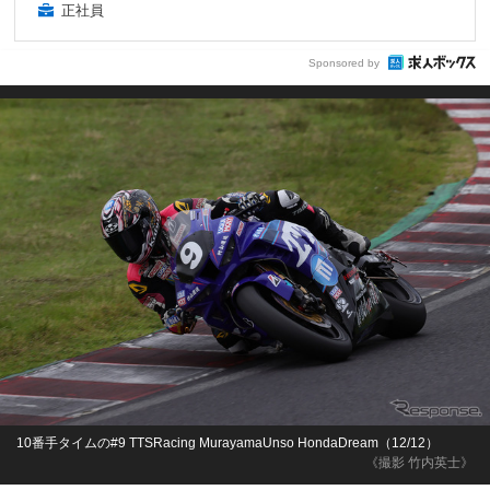
正社員
Sponsored by
10番手タイムの#9 TTSRacing MurayamaUnso HondaDream（12/12）
《撮影 竹内英士》