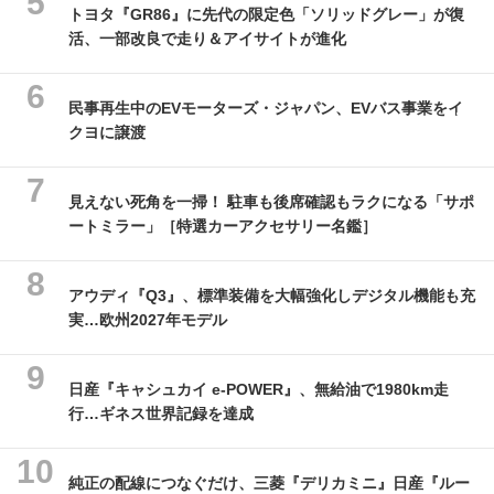
トヨタ『GR86』に先代の限定色「ソリッドグレー」が復
活、一部改良で走り＆アイサイトが進化
民事再生中のEVモーターズ・ジャパン、EVバス事業をイ
クヨに譲渡
見えない死角を一掃！ 駐車も後席確認もラクになる「サポ
ートミラー」［特選カーアクセサリー名鑑］
アウディ『Q3』、標準装備を大幅強化しデジタル機能も充
実…欧州2027年モデル
日産『キャシュカイ e-POWER』、無給油で1980km走
行…ギネス世界記録を達成
純正の配線につなぐだけ、三菱『デリカミニ』日産『ルー