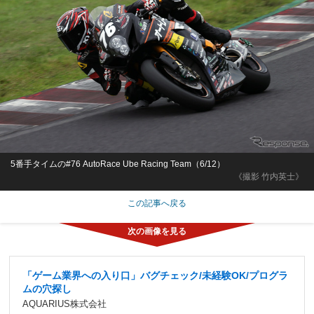
5番手タイムの#76 AutoRace Ube Racing Team（6/12）
《撮影 竹内英士》
この記事へ戻る
「ゲーム業界への入り口」バグチェック/未経験OK/プログラ
ムの穴探し
AQUARIUS株式会社