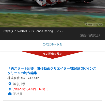
6番手タイムの#73 SDG Honda Racing（8/12）
《撮影 竹内英士》
この記事へ戻る
「再スタート応援」SNS動画クリエイター/未経験OK/インス
タリールの制作編集
株式会社RIOT GROUP
神奈川県
月給29万9,300円～60万円
正社員