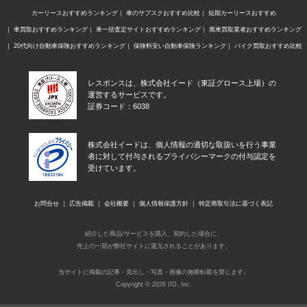
カーリースおすすめランキング
車のサブスクおすすめ比較
短期カーリースおすすめ
車買取おすすめランキング
車一括査定サイトおすすめランキング
廃車買取業者おすすめランキング
20代向け自動車保険おすすめランキング
保険料安い自動車保険ランキング
バイク買取おすすめ比較
レスポンスは、株式会社イード（東証グロース上場）の
運営するサービスです。
証券コード：6038
株式会社イードは、個人情報の適切な取扱いを行う事業
者に対して付与されるプライバシーマークの付与認定を
受けています。
お問合せ
広告掲載
会社概要
個人情報保護方針
特定商取引法に基づく表記
紹介した商品/サービスを購入、契約した場合に、
売上の一部が弊社サイトに還元されることがあります。
当サイトに掲載の記事・見出し・写真・画像の無断転載を禁じます。
Copyright © 2026 IID, Inc.