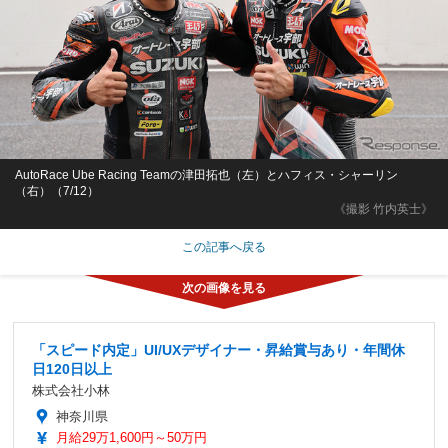
AutoRace Ube Racing Teamの津田拓也（左）とハフィス・シャーリン
（右）（7/12）
《撮影 竹内英士》
この記事へ戻る
「スピード内定」UI/UXデザイナー・昇給賞与あり・年間休
日120日以上
株式会社小林
神奈川県
月給29万1,600円～50万円