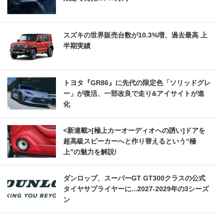
スズキの世界販売台数が10.3%増、過去最高 上
半期実績
トヨタ『GR86』に先代の限定色「ソリッドグレ
ー」が復活、一部改良で走り&アイサイトが進
化
<新連載>[極上カーオーディオへの誘い]ドアを
超高級スピーカーへと作り替えるという“極
上”の魅力を解説!
ダンロップ、スーパーGT GT300クラスの公式
タイヤサプライヤーに...2027‐2029年の3シーズ
ン