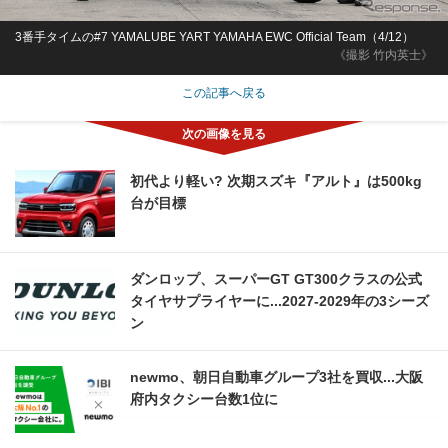
3番手タイムの#7 YAMALUBE YART YAMAHA EWC Official Team（4/12）
《撮影 竹内英士》
この記事へ戻る
初代より軽い? 次期スズキ『アルト』は500kg
台が目標
ダンロップ、スーパーGT GT300クラスの公式
タイヤサプライヤーに...2027‐2029年の3シーズ
ン
newmo、朝日自動車グループ3社を買収...大阪
府内タクシー台数1位に