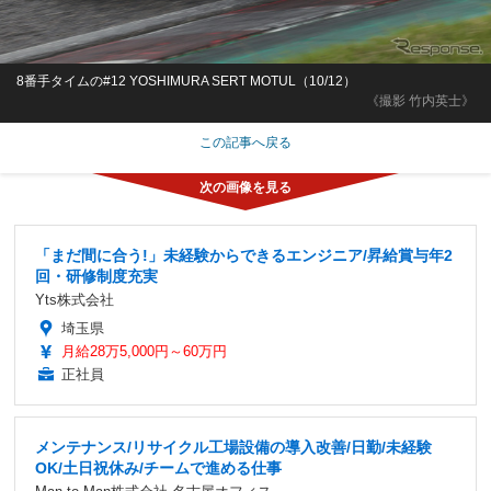
8番手タイムの#12 YOSHIMURA SERT MOTUL（10/12）
《撮影 竹内英士》
この記事へ戻る
「まだ間に合う!」未経験からできるエンジニア/昇給賞与年2
回・研修制度充実
Yts株式会社
埼玉県
月給28万5,000円～60万円
正社員
メンテナンス/リサイクル工場設備の導入改善/日勤/未経験
OK/土日祝休み/チームで進める仕事