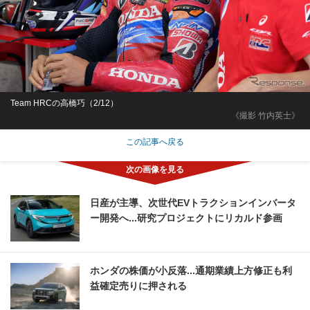
Team HRCの高橋巧（2/12）
《撮影 竹内英士》
この記事へ戻る
日産が主導、次世代EVトラクションインバータ
ー開発へ...研究プロジェクトにリカルド参画
ホンダの株価が小反落...通期業績上方修正も利
益確定売りに押される