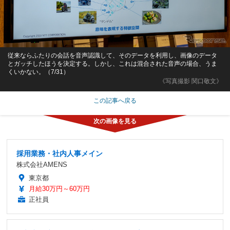
従来ならふたりの会話を音声認識して、そのデータを利用し、画像のデータ
とガッチしたほうを決定する。しかし、これは混合された音声の場合、うま
くいかない。（7/31）
《写真撮影 関口敬文》
この記事へ戻る
採用業務・社内人事メイン
株式会社AMENS
東京都
月給30万円～60万円
正社員