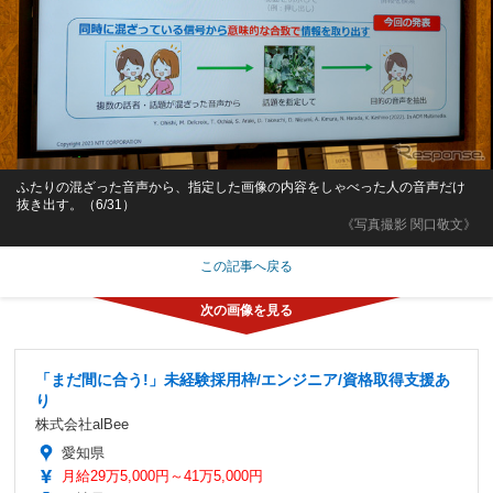
ふたりの混ざった音声から、指定した画像の内容をしゃべった人の音声だけ
抜き出す。（6/31）
《写真撮影 関口敬文》
この記事へ戻る
「まだ間に合う!」未経験採用枠/エンジニア/資格取得支援あ
り
株式会社alBee
愛知県
月給29万5,000円～41万5,000円