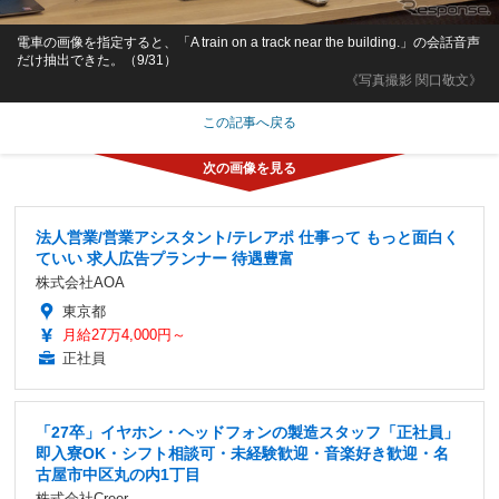
電車の画像を指定すると、「A train on a track near the building.」の会話音声
だけ抽出できた。（9/31）
《写真撮影 関口敬文》
この記事へ戻る
法人営業/営業アシスタント/テレアポ 仕事って もっと面白く
ていい 求人広告プランナー 待遇豊富
株式会社AOA
東京都
月給27万4,000円～
正社員
「27卒」イヤホン・ヘッドフォンの製造スタッフ「正社員」
即入寮OK・シフト相談可・未経験歓迎・音楽好き歓迎・名
古屋市中区丸の内1丁目
株式会社Creer