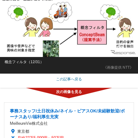
概念フィルタ（12/31）
《画像提供 NTT》
この記事へ戻る
事務スタッフ/土日祝休み/ネイル・ピアスOK/未経験歓迎/ボ
ーナスあり/福利厚生充実
MeilleureVie株式会社
東京都
月給22万5,000円～50万円