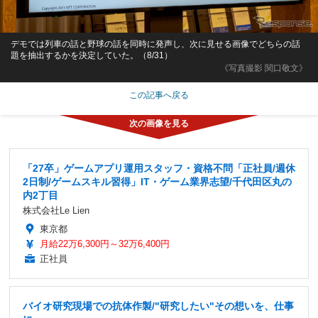
デモでは列車の話と野球の話を同時に発声し、次に見せる画像でどちらの話
題を抽出するかを決定していた。（8/31）
《写真撮影 関口敬文》
この記事へ戻る
「27卒」ゲームアプリ運用スタッフ・資格不問「正社員/週休
2日制/ゲームスキル習得」IT・ゲーム業界志望/千代田区丸の
内2丁目
株式会社Le Lien
東京都
月給22万6,300円～32万6,400円
正社員
バイオ研究現場での抗体作製/"研究したい"その想いを、仕事