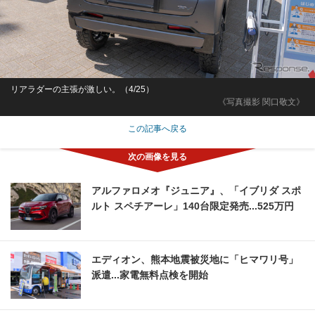
リアラダーの主張が激しい。（4/25）
《写真撮影 関口敬文》
この記事へ戻る
アルファロメオ『ジュニア』、「イブリダ スポ
ルト スペチアーレ」140台限定発売...525万円
エディオン、熊本地震被災地に「ヒマワリ号」
派遣...家電無料点検を開始