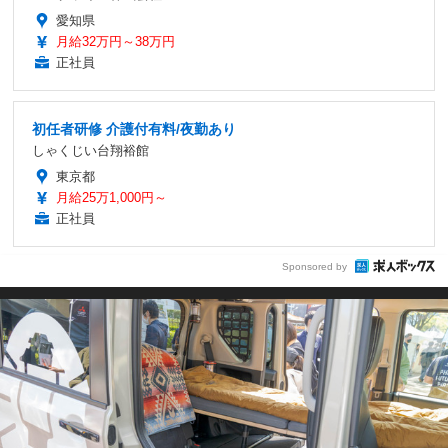
愛知県
月給32万円～38万円
正社員
初任者研修 介護付有料/夜勤あり
しゃくじい台翔裕館
東京都
月給25万1,000円～
正社員
Sponsored by