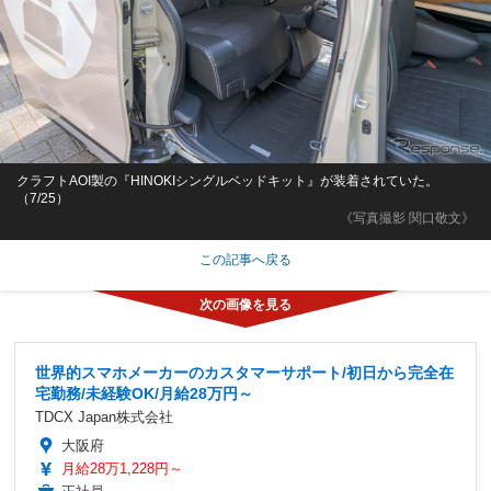
クラフトAOI製の『HINOKIシングルベッドキット』が装着されていた。
（7/25）
《写真撮影 関口敬文》
この記事へ戻る
世界的スマホメーカーのカスタマーサポート/初日から完全在
宅勤務/未経験OK/月給28万円～
TDCX Japan株式会社
大阪府
月給28万1,228円～