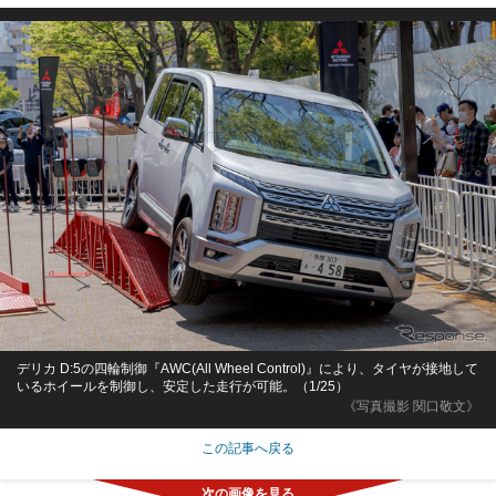
デリカ D:5の四輪制御『AWC(All Wheel Control)』により、タイヤが接地して
いるホイールを制御し、安定した走行が可能。（1/25）
《写真撮影 関口敬文》
この記事へ戻る