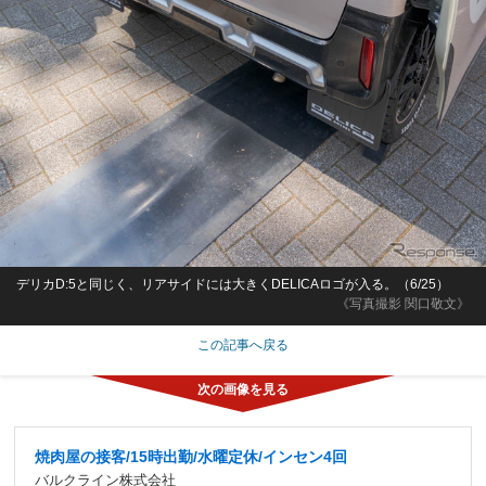
デリカD:5と同じく、リアサイドには大きくDELICAロゴが入る。（6/25）
《写真撮影 関口敬文》
この記事へ戻る
焼肉屋の接客/15時出勤/水曜定休/インセン4回
バルクライン株式会社