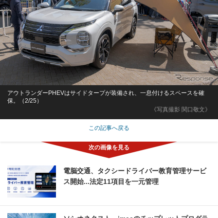
アウトランダーPHEVはサイドタープが装備され、一息付けるスペースを確
保。（2/25）
《写真撮影 関口敬文》
この記事へ戻る
電脳交通、タクシードライバー教育管理サービ
ス開始...法定11項目を一元管理