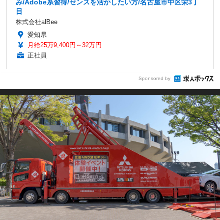
み/Adobe系習得/センスを活かしたい方/名古屋市中区栄3丁
目
株式会社alBee
愛知県
月給25万9,400円～32万円
正社員
Sponsored by