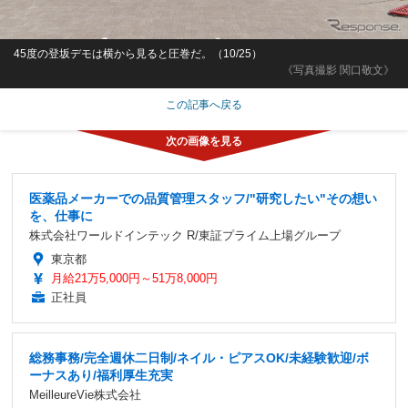
45度の登坂デモは横から見ると圧巻だ。（10/25）
《写真撮影 関口敬文》
この記事へ戻る
医薬品メーカーでの品質管理スタッフ/"研究したい"その想い
を、仕事に
株式会社ワールドインテック R/東証プライム上場グループ
東京都
月給21万5,000円～51万8,000円
正社員
総務事務/完全週休二日制/ネイル・ピアスOK/未経験歓迎/ボ
ーナスあり/福利厚生充実
MeilleureVie株式会社