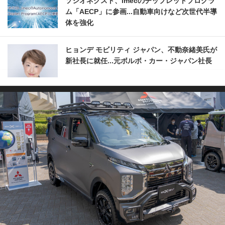
ソシオネクスト、imecのチップレットプログラ
ム「AECP」に参画...自動車向けなど次世代半導
体を強化
ヒョンデ モビリティ ジャパン、不動奈緒美氏が
新社長に就任...元ボルボ・カー・ジャパン社長