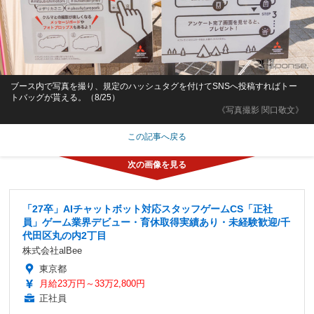
ブース内で写真を撮り、規定のハッシュタグを付けてSNSへ投稿すればトー
トバッグが貰える。（8/25）
《写真撮影 関口敬文》
この記事へ戻る
「27卒」AIチャットボット対応スタッフゲームCS「正社
員」ゲーム業界デビュー・育休取得実績あり・未経験歓迎/千
代田区丸の内2丁目
株式会社alBee
東京都
月給23万円～33万2,800円
正社員