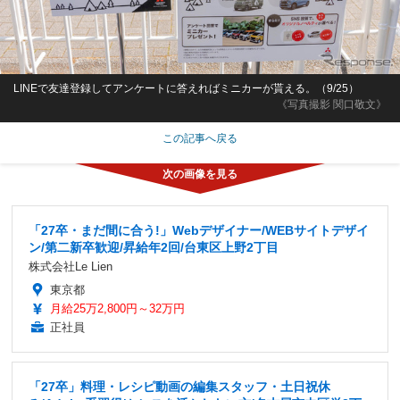
LINEで友達登録してアンケートに答えればミニカーが貰える。（9/25）
《写真撮影 関口敬文》
この記事へ戻る
「27卒・まだ間に合う!」Webデザイナー/WEBサイトデザイ
ン/第二新卒歓迎/昇給年2回/台東区上野2丁目
株式会社Le Lien
東京都
月給25万2,800円～32万円
正社員
「27卒」料理・レシピ動画の編集スタッフ・土日祝休