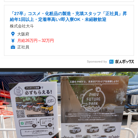
「27卒」コスメ・化粧品の製造・充填スタッフ「正社員」昇
給年1回以上・定着率高い/即入寮OK・未経験歓迎
株式会社大斗
大阪府
月給26万円～32万円
正社員
Sponsored by