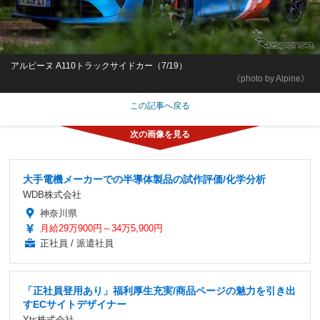
アルピーヌ A110トラックサイドカー（7/19）
《photo by Alpine》
この記事へ戻る
大手電機メーカーでの半導体製品の試作評価/化学分析
WDB株式会社
神奈川県
月給29万900円～34万5,900円
正社員 / 派遣社員
「正社員登用あり」福利厚生充実/商品ページの魅力を引き出
すECサイトデザイナー
Yts株式会社