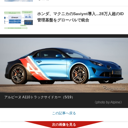
ホンダ、マクニカのSaviynt導入...28万人超のID
管理基盤をグローバルで統合
アルピーヌ A110トラックサイドカー（5/19）
《photo by Alpine》
この記事へ戻る