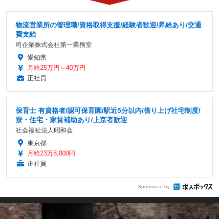
物流営業所の管理職/資格取得支援/経験者歓迎/昇給あり/交通
費支給
司企業株式会社第一業務室
愛知県
月給25万円～40万円
正社員
保育士 有資格者/認可保育園/駅近5分以内/借り上げ社宅制度/
寮・住宅・家賃補助あり/上京者歓迎
社会福祉法人昭和会
東京都
月給23万8,000円
正社員
Sponsored by