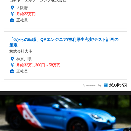
日研トータルソーシング株式会社
大阪府
月給22万円
正社員
「0からの転職」QAエンジニア/福利厚生充実/テスト計画の
策定
株式会社大斗
神奈川県
月給32万1,300円～58万円
正社員
Sponsored by