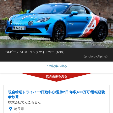
アルピーヌ A110トラックサイドカー（6/19）
《photo by Alpine》
この記事へ戻る
現金輸送ドライバー/日勤中心/週休2日/年収400万可/運転経験
者歓迎
株式会社てんころるん
埼玉県