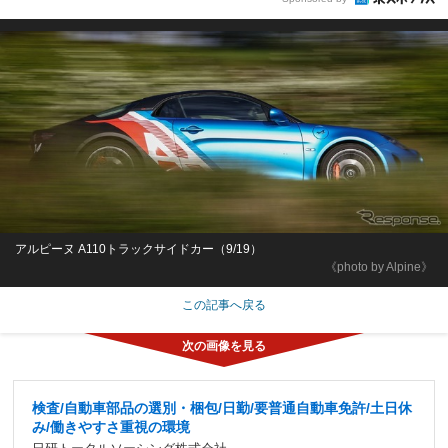
アルピーヌ A110トラックサイドカー（9/19）
《photo by Alpine》
この記事へ戻る
検査/自動車部品の選別・梱包/日勤/要普通自動車免許/土日休
み/働きやすさ重視の環境