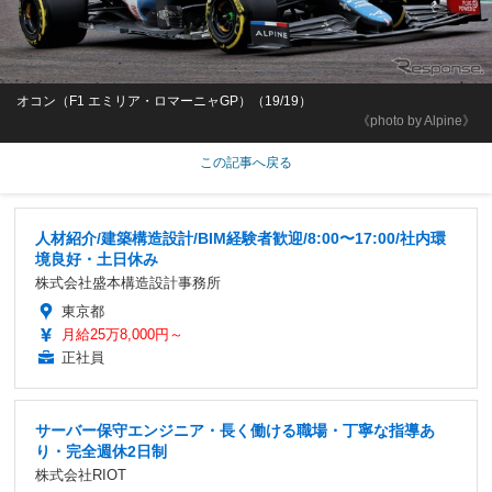
オコン（F1 エミリア・ロマーニャGP）（19/19）
《photo by Alpine》
この記事へ戻る
人材紹介/建築構造設計/BIM経験者歓迎/8:00〜17:00/社内環
境良好・土日休み
株式会社盛本構造設計事務所
東京都
月給25万8,000円～
正社員
サーバー保守エンジニア・長く働ける職場・丁寧な指導あ
り・完全週休2日制
株式会社RIOT