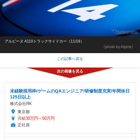
アルピーヌ A110トラックサイドカー（11/19）
《photo by Alpine》
この記事へ戻る
未経験採用枠/ゲームのQAエンジニア/研修制度充実/年間休日
125日以上
株式会社RK
東京都
月給30万円～50万円
正社員