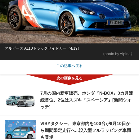
アルピーヌ A110トラックサイドカー（4/19）
《photo by Alpine》
この記事へ戻る
7月の国内新車販売、ホンダ『N-BOX』3カ月連
続首位、2位はスズキ『スペーシア』[新聞ウォ
ッチ]
VIBYタクシー、東京都内を100台が8月10日か
ら期間限定走行へ...没入型フルラッピング車両
も登場