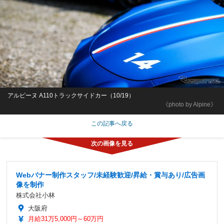
アルピーヌ A110トラックサイドカー（10/19）
《photo by Alpine》
この記事へ戻る
Webバナー制作スタッフ/未経験歓迎/昇給・賞与あり/広告画
像を制作
株式会社小林
大阪府
月給31万5,000円～60万円