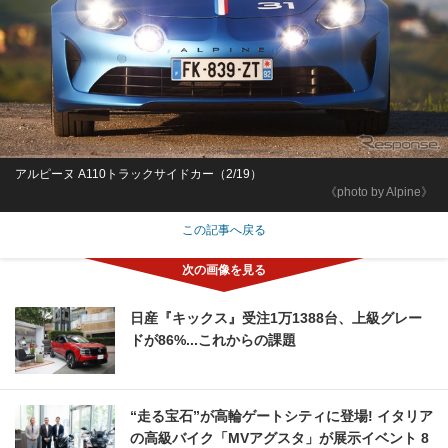
アルピーヌ A110トラックサイドカー（2/19）
《photo by Alpine》
この記事へ戻る
日産『キックス』受注1万1388台、上級グレー
ドが86%...これからの課題
“走る宝石”が高輪ゲートシティに登場! イタリア
の高級バイク「MVアグスタ」が展示イベント 8