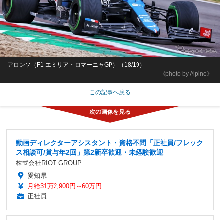
アロンソ（F1 エミリア・ロマーニャGP）（18/19）
《photo by Alpine》
この記事へ戻る
動画ディレクターアシスタント・資格不問「正社員/フレック
ス相談可/賞与年2回」第2新卒歓迎・未経験歓迎
株式会社RIOT GROUP
愛知県
月給31万2,900円～60万円
正社員