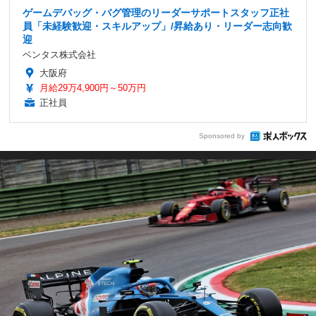
ゲームデバッグ・バグ管理のリーダーサポートスタッフ正社
員「未経験歓迎・スキルアップ」/昇給あり・リーダー志向歓
迎
ベンタス株式会社
大阪府
月給29万4,900円～50万円
正社員
Sponsored by