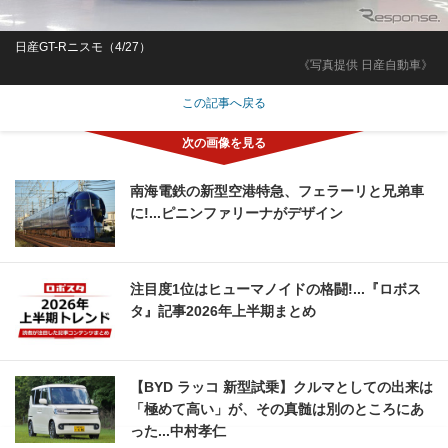
日産GT-Rニスモ（4/27）
《写真提供 日産自動車》
この記事へ戻る
南海電鉄の新型空港特急、フェラーリと兄弟車
に!...ピニンファリーナがデザイン
注目度1位はヒューマノイドの格闘!...『ロボス
タ』記事2026年上半期まとめ
【BYD ラッコ 新型試乗】クルマとしての出来は
「極めて高い」が、その真髄は別のところにあ
った...中村孝仁