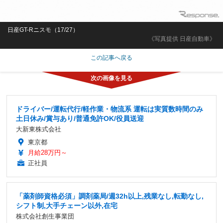
日産GT-Rニスモ（17/27）
《写真提供 日産自動車》
この記事へ戻る
ドライバー/運転代行/軽作業・物流系 運転は実質数時間のみ
土日休み/賞与あり/普通免許OK/役員送迎
大新東株式会社
東京都
月給28万円～
正社員
「薬剤師資格必須」調剤薬局/週32h以上,残業なし,転勤なし,
シフト制,大手チェーン以外,在宅
株式会社創生事業団