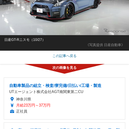
日産GT-Rニスモ（10/27）
《写真提供 日産自動車》
この記事へ戻る
自動車製品の組立・検査/寮完備/日払い/工場・製造
UTエージェント株式会社AGT南関東第二CU
神奈川県
月給23万円～37万円
正社員