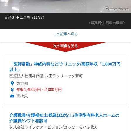
日産GT-Rニスモ（11/27）
《写真提供 日産自動車》
この記事へ戻る
「医師常勤」神経内科など/クリニック/高額年収「1,800万円
以上」
医療法人社団斗南堂 八王子クリニック新町
東京都
年収1,400万円～2,000万円
正社員
介護職員/介護福祉士/残業ほぼなし/住宅型有料老人ホームの
介護職/シフト相談可
株式会社ライフケア・ビジョン/はっぴーらいふ枚方