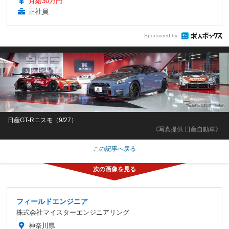
月給30万円
正社員
Sponsored by
日産GT-Rニスモ（9/27）
《写真提供 日産自動車》
この記事へ戻る
フィールドエンジニア
株式会社マイスターエンジニアリング
神奈川県