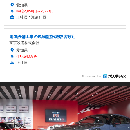
愛知県
時給2,050円～2,563円
正社員 / 派遣社員
電気設備工事の現場監督/経験者歓迎
東京設備株式会社
愛知県
年収540万円
正社員
Sponsored by