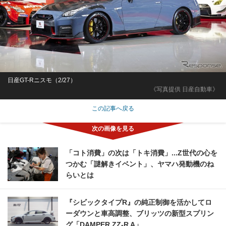
日産GT-Rニスモ（2/27）
《写真提供 日産自動車》
この記事へ戻る
「コト消費」の次は「トキ消費」...Z世代の心を
つかむ「謎解きイベント」、ヤマハ発動機のね
らいとは
『シビックタイプR』の純正制御を活かしてロ
ーダウンと車高調整、ブリッツの新型スプリン
グ「DAMPER ZZ-R A」