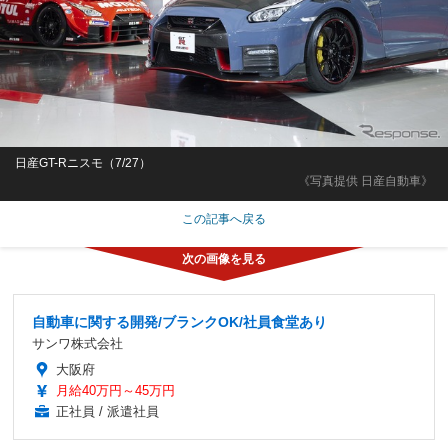
日産GT-Rニスモ（7/27）
《写真提供 日産自動車》
この記事へ戻る
自動車に関する開発/ブランクOK/社員食堂あり
サンワ株式会社
大阪府
月給40万円～45万円
正社員 / 派遣社員