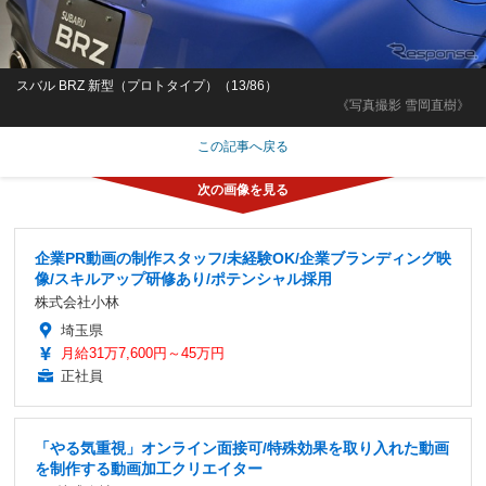
スバル BRZ 新型（プロトタイプ）（13/86）
《写真撮影 雪岡直樹》
この記事へ戻る
企業PR動画の制作スタッフ/未経験OK/企業ブランディング映
像/スキルアップ研修あり/ポテンシャル採用
株式会社小林
埼玉県
月給31万7,600円～45万円
正社員
「やる気重視」オンライン面接可/特殊効果を取り入れた動画
を制作する動画加工クリエイター