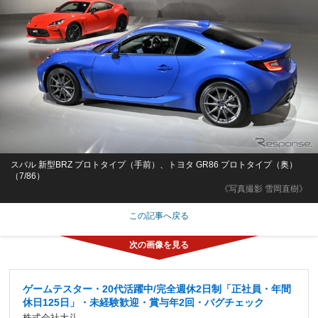
スバル 新型BRZ プロトタイプ（手前）、トヨタ GR86 プロトタイプ（奥）
（7/86）
《写真撮影 雪岡直樹》
この記事へ戻る
ゲームテスター・20代活躍中/完全週休2日制「正社員・年間
休日125日」・未経験歓迎・賞与年2回・バグチェック
株式会社大斗