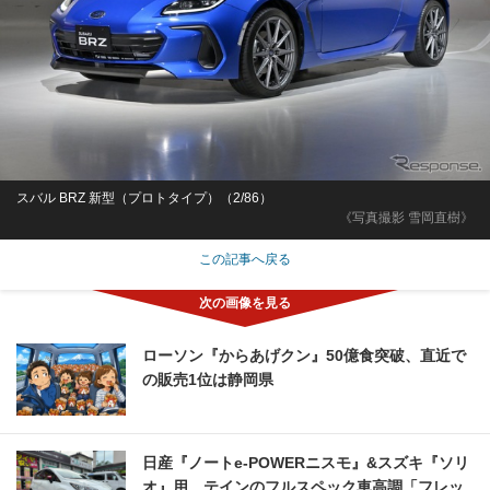
スバル BRZ 新型（プロトタイプ）（2/86）
《写真撮影 雪岡直樹》
この記事へ戻る
ローソン『からあげクン』50億食突破、直近で
の販売1位は静岡県
日産『ノートe-POWERニスモ』&スズキ『ソリ
オ』用、テインのフルスペック車高調「フレッ