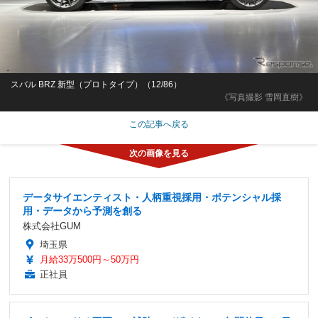
スバル BRZ 新型（プロトタイプ）（12/86）
《写真撮影 雪岡直樹》
この記事へ戻る
データサイエンティスト・人柄重視採用・ポテンシャル採
用・データから予測を創る
株式会社GUM
埼玉県
月給33万500円～50万円
正社員