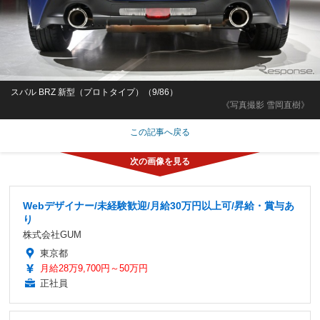
スバル BRZ 新型（プロトタイプ）（9/86）
《写真撮影 雪岡直樹》
この記事へ戻る
Webデザイナー/未経験歓迎/月給30万円以上可/昇給・賞与あ
り
株式会社GUM
東京都
月給28万9,700円～50万円
正社員