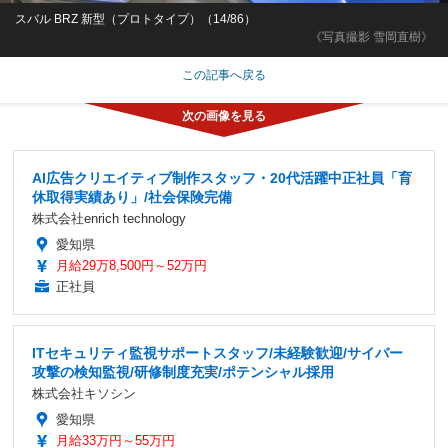
スバル BRZ 新型（プロトタイプ）（14/86）
《写真撮影 雪岡直樹》
この記事へ戻る
AI広告クリエイティブ制作スタッフ・20代活躍中正社員「育
休取得実績あり」/社会保険完備
株式会社enrich technology
愛知県
月給29万8,500円～52万円
正社員
ITセキュリティ監視サポートスタッフ/未経験歓迎/サイバー
攻撃の検知監視/研修制度充実/ポテンシャル採用
株式会社キソシン
愛知県
月給33万円～55万円