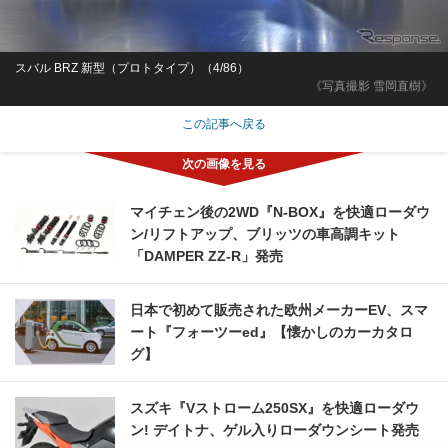
スバル BRZ 新型（プロトタイプ）（4/86）
《写真撮影 雪岡直樹》
この記事へ戻る
マイチェン後の2WD『N-BOX』を快適ローダウ
ン/リフトアップ、ブリッツの車高調キット
「DAMPER ZZ-R」発売
日本で初めて販売された欧州メーカーEV、スマ
ート『フォーツーed』【懐かしのカーカタロ
グ】
スズキ『Vストローム250SX』を快適ローダウ
ン! デイトナ、ゲル入りローダウンシート発売