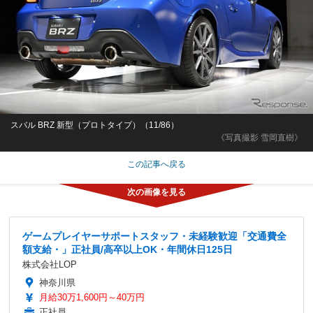
スバル BRZ 新型（プロトタイプ）（11/86）
《写真撮影 雪岡直樹》
この記事へ戻る
ゲームプレイヤーサポートスタッフ・未経験歓迎「交通費全
額支給・」正社員/高卒以上OK・年間休日125日
株式会社LOP
神奈川県
月給30万1,600円～40万円
正社員