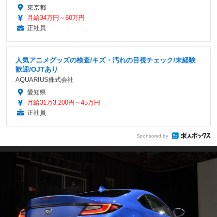
東京都
月給34万円～60万円
正社員
人気アニメグッズの検査/キズ・汚れの目視チェック/未経験
歓迎/OJTあり
AQUARIUS株式会社
愛知県
月給31万3,200円～45万円
正社員
Sponsored by