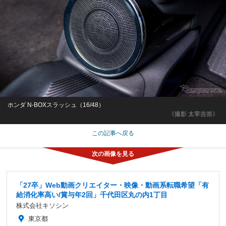
ホンダ N-BOXスラッシュ（16/48）
《撮影 太宰吉崇》
この記事へ戻る
「27卒」Web動画クリエイター・映像・動画系転職希望「有
給消化率高い/賞与年2回」千代田区丸の内1丁目
株式会社キソシン
東京都