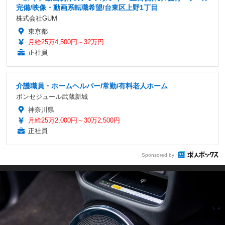
完備/映像・動画系転職希望/台東区上野1丁目
株式会社GUM
東京都
月給25万4,500円～32万円
正社員
介護職員・ホームヘルパー/常勤/有料老人ホーム
ボンセジュール武蔵新城
神奈川県
月給25万2,000円～30万2,500円
正社員
Sponsored by