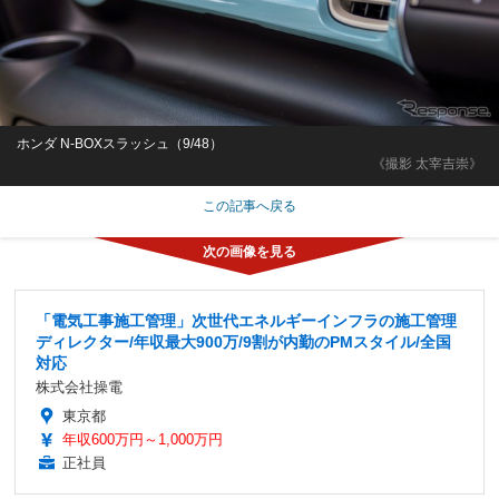
ホンダ N-BOXスラッシュ（9/48）
《撮影 太宰吉崇》
この記事へ戻る
「電気工事施工管理」次世代エネルギーインフラの施工管理
ディレクター/年収最大900万/9割が内勤のPMスタイル/全国
対応
株式会社操電
東京都
年収600万円～1,000万円
正社員