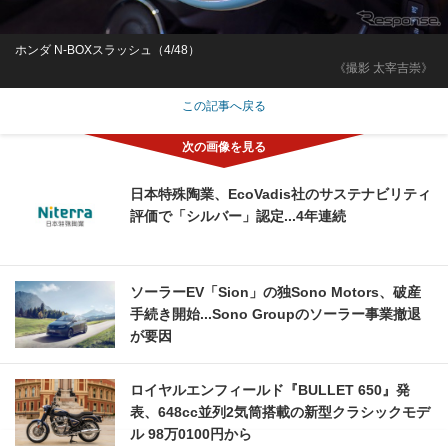
ホンダ N-BOXスラッシュ（4/48）
《撮影 太宰吉崇》
この記事へ戻る
日本特殊陶業、EcoVadis社のサステナビリティ
評価で「シルバー」認定...4年連続
ソーラーEV「Sion」の独Sono Motors、破産
手続き開始...Sono Groupのソーラー事業撤退
が要因
ロイヤルエンフィールド『BULLET 650』発
表、648cc並列2気筒搭載の新型クラシックモデ
ル 98万0100円から