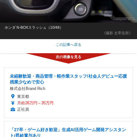
ホンダ N-BOXスラッシュ（10/48）
《撮影 太宰吉崇》
この記事へ戻る
未経験歓迎・商品管理・軽作業スタッフ!社会人デビュー応援
残業少なめで安心
株式会社Brand Rich
東京都
月給26万円～35万円
正社員
「27卒・ゲーム好き歓迎」生成AI活用ゲーム開発アシスタン
ト/昇給賞与あり