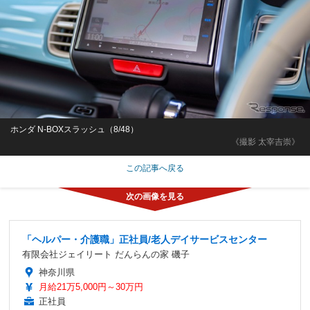
ホンダ N-BOXスラッシュ（8/48）
《撮影 太宰吉崇》
この記事へ戻る
「ヘルパー・介護職」正社員/老人デイサービスセンター
有限会社ジェイリート だんらんの家 磯子
神奈川県
月給21万5,000円～30万円
正社員