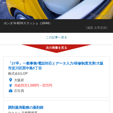
ホンダ N-BOXスラッシュ（18/48）
《撮影 太宰吉崇》
この記事へ戻る
「27卒」一般事務/電話対応とデータ入力/研修制度充実/大阪
市淀川区西中島5丁目
株式会社LOP
大阪府
月給25万1,500円～32万円
正社員
調剤薬局勤務の薬剤師
ウエルシア秦野尾尻