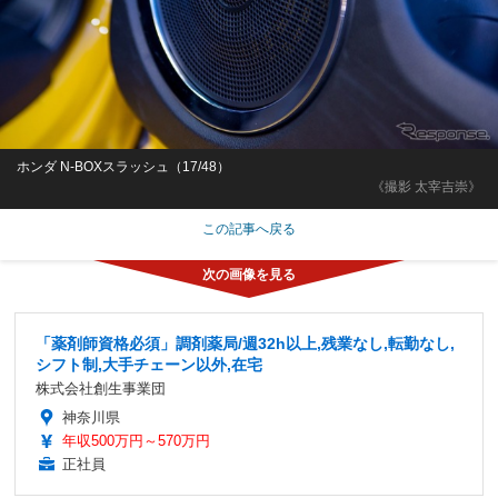
ホンダ N-BOXスラッシュ（17/48）
《撮影 太宰吉崇》
この記事へ戻る
「薬剤師資格必須」調剤薬局/週32h以上,残業なし,転勤なし,
シフト制,大手チェーン以外,在宅
株式会社創生事業団
神奈川県
年収500万円～570万円
正社員