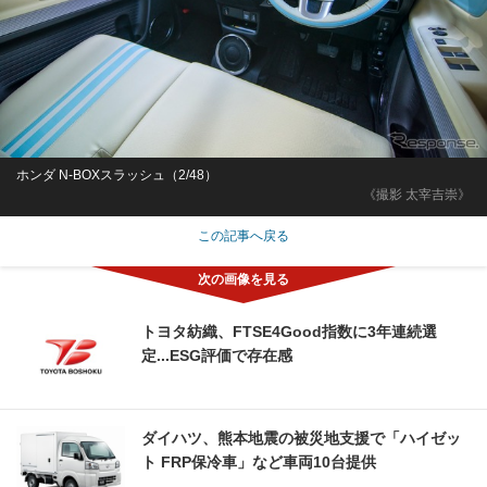
ホンダ N-BOXスラッシュ（2/48）
《撮影 太宰吉崇》
この記事へ戻る
トヨタ紡織、FTSE4Good指数に3年連続選
定...ESG評価で存在感
ダイハツ、熊本地震の被災地支援で「ハイゼッ
ト FRP保冷車」など車両10台提供