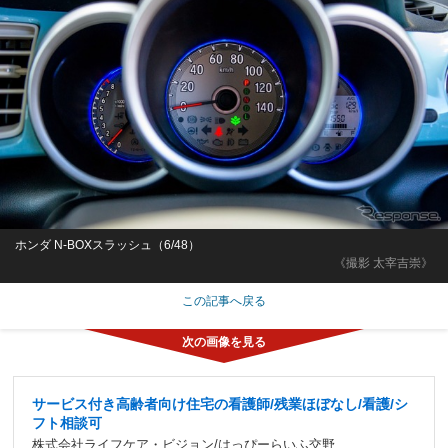
ホンダ N-BOXスラッシュ（6/48）
《撮影 太宰吉崇》
この記事へ戻る
サービス付き高齢者向け住宅の看護師/残業ほぼなし/看護/シ
フト相談可
株式会社ライフケア・ビジョン/はっぴーらいふ交野