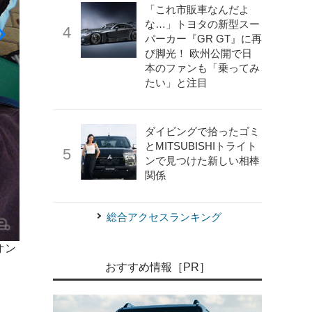
「これ市販車なんだよ
な…」トヨタの新型スー
パーカー『GR GT』に再
び脚光！ 欧州公開で日
本のファンも「乗ってみ
たい」と注目
ダイビングで拾ったゴミ
とMITSUBISHIトライト
ンで見つけた新しい相棒
関係
総合アクセスランキング
オン
《撮影 大野雅人（Gazin Airlines）》
レゴの巨大ジオラマ
モール幕張新都心での展示は5月2～5日。そのあとも全国
おすすめ情報［PR］