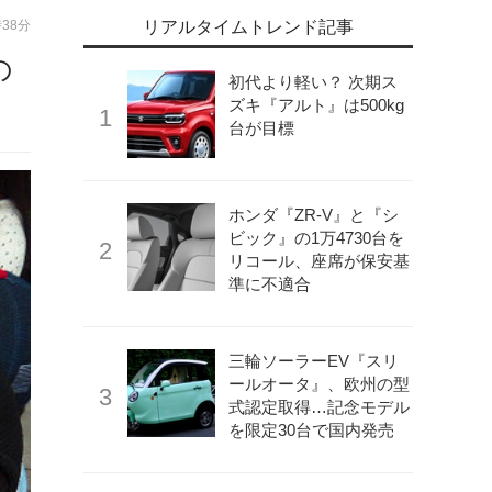
時38分
リアルタイムトレンド記事
の
初代より軽い？ 次期ス
ズキ『アルト』は500kg
台が目標
ホンダ『ZR-V』と『シ
ビック』の1万4730台を
リコール、座席が保安基
準に不適合
三輪ソーラーEV『スリ
ールオータ』、欧州の型
式認定取得…記念モデル
を限定30台で国内発売