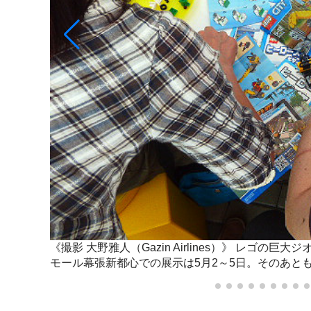
」。イオン
《撮影 大野雅人（Gazin Airlines）》
レゴの巨大ジ
モール幕張新都心での展示は5月2～5日。そのあと