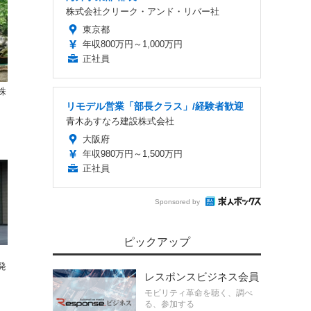
株式会社クリーク・アンド・リバー社
東京都
年収800万円～1,000万円
正社員
株
リモデル営業「部長クラス」/経験者歓迎
青木あすなろ建設株式会社
大阪府
年収980万円～1,500万円
正社員
Sponsored by
ピックアップ
発
レスポンスビジネス会員
モビリティ革命を聴く、調べ
る、参加する