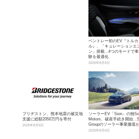
ベントレー初のEV『トルカ
ル』、「キュレーションエ
ン」搭載...4つのモードで
験を最適化
2026年8月6日
ブリヂストン、熊本地震の被災地
ソーラーEV「Sion」の独So
支援に総額2050万円を寄付
Motors、破産手続き開始...S
Groupのソーラー事業撤退
2026年8月6日
2026年8月6日