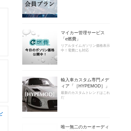
・
マイカー管理サービス
「e燃費」
リアルタイムガソリン価格表示
中！電費にも対応
輸入車カスタム専門メデ
ィア「［HYPEMOD］」
最新のカスタムトレンドはこれ
だ
ビ
唯一無二のカーオーディ