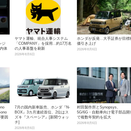
ヤマト運輸、統合人事システム
ホンダが反発...大手証券が目標
ンジ
「COMPANY」を採用...約17万名
価引き上げ
車内体
の人事基盤を刷新
2026年8月6日
2026年8月6日
no
7月の国内新車販売、ホンダ『N-
村田製作所とSynopsys、
ono
BOX』3カ月連続首位、2位はス
5G/6G・自動車向け電子部品開
が要因
ズキ『スペーシア』[新聞ウォッ
で複数年契約を拡大
チ]
2026年8月6日
2026年8月6日