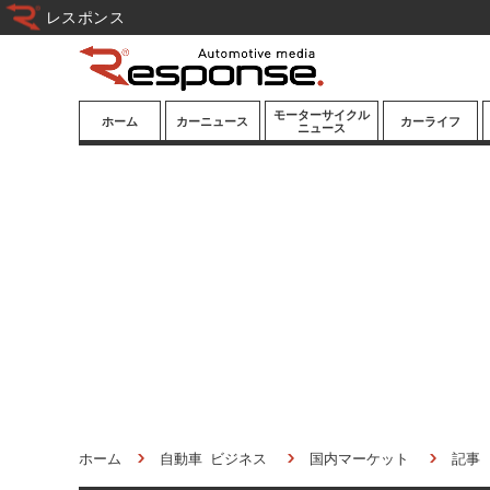
レスポンス
モーターサイクル
ホーム
カーニュース
カーライフ
ニュース
ニューモデル
ニューモデル
カスタマイズ
試乗記
試乗記
カーグッズ
道路交通/社会
カーオーディオ
鉄道
モータースポー
ツ/エンタメ
船舶
航空
宇宙
ホーム
自動車 ビジネス
国内マーケット
記事