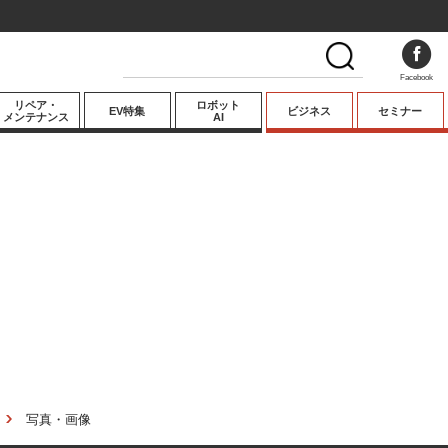
Facebook
リペア・
ロボット
EV特集
ビジネス
セミナー
メンテナンス
AI
プレミアム
業界動向
テクノロジー
キーパーソンイ
ンタビュー
写真・画像