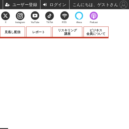
ユーザー登録
ログイン
こんにちは、ゲストさん
X
Instagram
YouTube
TikTok
RSS
Alexa
Podcast
リスキリング
ビジネス
見逃し配信
レポート
講座
会員について