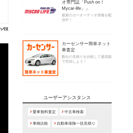
オ専門誌「Push on！
Mycar-life」」
最新のカーオーディオ情報を配
信中！
カーセンサー簡単ネット
車査定
数社の見積りを比較して最高額
で売却しよう！
ユーザーアシスタンス
愛車無料査定
中古車検索
車検比較
自動車保険一括見積り