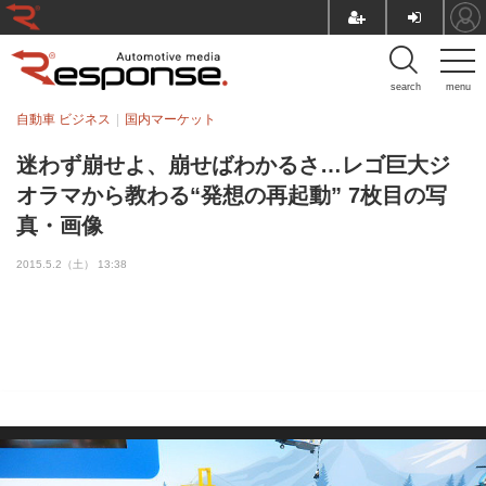
search
menu
自動車 ビジネス
国内マーケット
迷わず崩せよ、崩せばわかるさ…レゴ巨大ジ
オラマから教わる“発想の再起動” 7枚目の写
真・画像
2015.5.2（土） 13:38