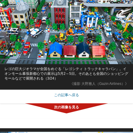
レゴの巨大ジオラマが全国をめぐる「レゴシティ トラックキャラバン」。イ
オンモール幕張新都心での展示は5月2～5日。そのあとも全国のショッピング
モールなどで展開される（3/24）
《撮影 大野雅人（Gazin Airlines）》
この記事へ戻る