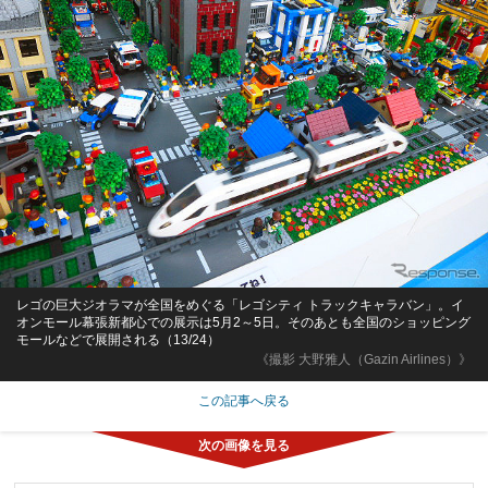
レゴの巨大ジオラマが全国をめぐる「レゴシティ トラックキャラバン」。イ
オンモール幕張新都心での展示は5月2～5日。そのあとも全国のショッピング
モールなどで展開される（13/24）
《撮影 大野雅人（Gazin Airlines）》
この記事へ戻る