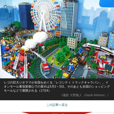
レゴの巨大ジオラマが全国をめぐる「レゴシティ トラックキャラバン」。イ
オンモール幕張新都心での展示は5月2～5日。そのあとも全国のショッピング
モールなどで展開される（17/24）
《撮影 大野雅人（Gazin Airlines）》
この記事へ戻る