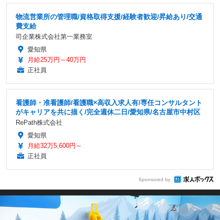
物流営業所の管理職/資格取得支援/経験者歓迎/昇給あり/交通
費支給
司企業株式会社第一業務室
愛知県
月給25万円～40万円
正社員
看護師・准看護師/看護職×高収入求人有/専任コンサルタント
がキャリアを共に描く/完全週休二日/愛知県/名古屋市中村区
RePath株式会社
愛知県
月給32万5,600円～
正社員
Sponsored by