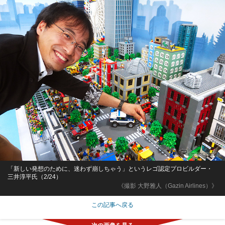
「新しい発想のために、迷わず崩しちゃう」というレゴ認定プロビルダー・
三井淳平氏（2/24）
《撮影 大野雅人（Gazin Airlines）》
この記事へ戻る