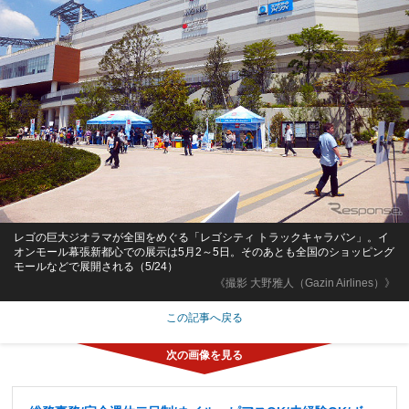
レゴの巨大ジオラマが全国をめぐる「レゴシティ トラックキャラバン」。イ
オンモール幕張新都心での展示は5月2～5日。そのあとも全国のショッピング
モールなどで展開される（5/24）
《撮影 大野雅人（Gazin Airlines）》
この記事へ戻る