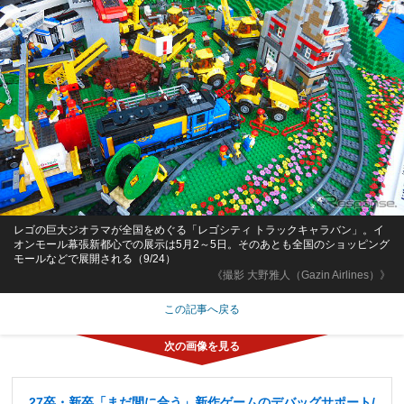
レゴの巨大ジオラマが全国をめぐる「レゴシティ トラックキャラバン」。イ
オンモール幕張新都心での展示は5月2～5日。そのあとも全国のショッピング
モールなどで展開される（9/24）
《撮影 大野雅人（Gazin Airlines）》
この記事へ戻る
27卒・新卒「まだ間に合う」新作ゲームのデバッグサポート/