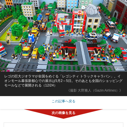
レゴの巨大ジオラマが全国をめぐる「レゴシティ トラックキャラバン」。イ
オンモール幕張新都心での展示は5月2～5日。そのあとも全国のショッピング
モールなどで展開される（12/24）
《撮影 大野雅人（Gazin Airlines）》
この記事へ戻る