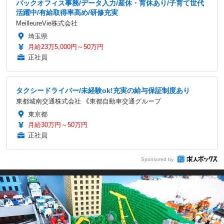
バックオフィス事務/データ入力/産休・育休あり/子育て世代
活躍中/有給取得率高め/研修充実
MeilleureVie株式会社
埼玉県
月給23万5,000円～50万円
正社員
タクシードライバー/未経験ok!充実の給与保証制度あり
東都城南交通株式会社 ｟東都自動車交通グループ
東京都
月給30万円～50万円
正社員
Sponsored by