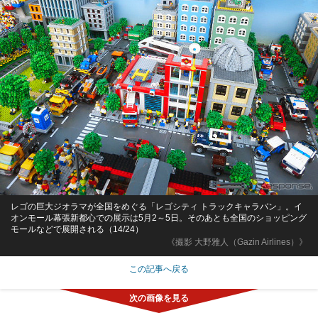
レゴの巨大ジオラマが全国をめぐる「レゴシティ トラックキャラバン」。イ
オンモール幕張新都心での展示は5月2～5日。そのあとも全国のショッピング
モールなどで展開される（14/24）
《撮影 大野雅人（Gazin Airlines）》
この記事へ戻る