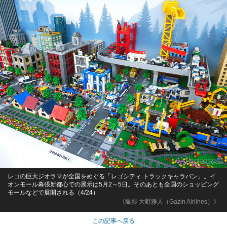
レゴの巨大ジオラマが全国をめぐる「レゴシティ トラックキャラバン」。イ
オンモール幕張新都心での展示は5月2～5日。そのあとも全国のショッピング
モールなどで展開される（4/24）
《撮影 大野雅人（Gazin Airlines）》
この記事へ戻る