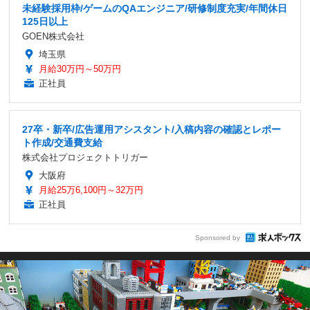
未経験採用枠/ゲームのQAエンジニア/研修制度充実/年間休日
125日以上
GOEN株式会社
埼玉県
月給30万円～50万円
正社員
27卒・新卒/広告運用アシスタント/入稿内容の確認とレポー
ト作成/交通費支給
株式会社プロジェクトトリガー
大阪府
月給25万6,100円～32万円
正社員
Sponsored by