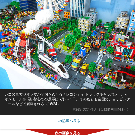
レゴの巨大ジオラマが全国をめぐる「レゴシティ トラックキャラバン」。イ
オンモール幕張新都心での展示は5月2～5日。そのあとも全国のショッピング
モールなどで展開される（16/24）
《撮影 大野雅人（Gazin Airlines）》
この記事へ戻る