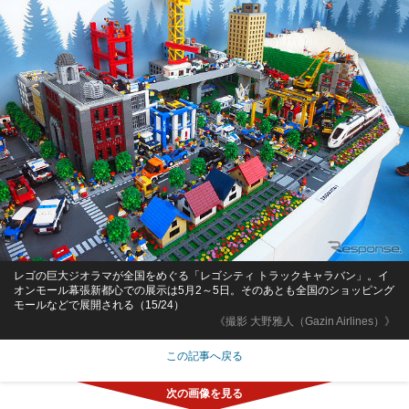
レゴの巨大ジオラマが全国をめぐる「レゴシティ トラックキャラバン」。イ
オンモール幕張新都心での展示は5月2～5日。そのあとも全国のショッピング
モールなどで展開される（15/24）
《撮影 大野雅人（Gazin Airlines）》
この記事へ戻る