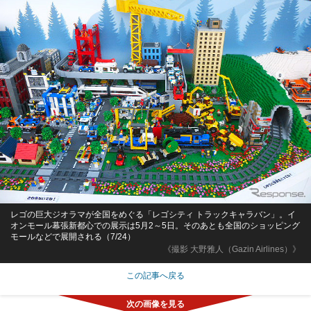
レゴの巨大ジオラマが全国をめぐる「レゴシティ トラックキャラバン」。イ
オンモール幕張新都心での展示は5月2～5日。そのあとも全国のショッピング
モールなどで展開される（7/24）
《撮影 大野雅人（Gazin Airlines）》
この記事へ戻る