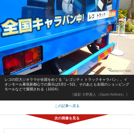
レゴの巨大ジオラマが全国をめぐる「レゴシティ トラックキャラバン」。イ
オンモール幕張新都心での展示は5月2～5日。そのあとも全国のショッピング
モールなどで展開される（10/24）
《撮影 大野雅人（Gazin Airlines）》
この記事へ戻る