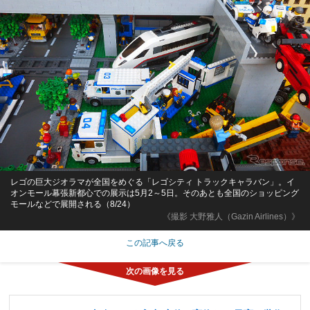
レゴの巨大ジオラマが全国をめぐる「レゴシティ トラックキャラバン」。イ
オンモール幕張新都心での展示は5月2～5日。そのあとも全国のショッピング
モールなどで展開される（8/24）
《撮影 大野雅人（Gazin Airlines）》
この記事へ戻る