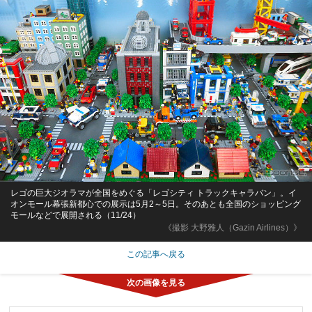
レゴの巨大ジオラマが全国をめぐる「レゴシティ トラックキャラバン」。イ
オンモール幕張新都心での展示は5月2～5日。そのあとも全国のショッピング
モールなどで展開される（11/24）
《撮影 大野雅人（Gazin Airlines）》
この記事へ戻る