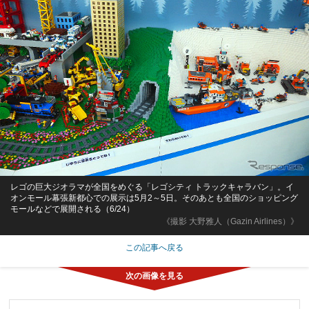
レゴの巨大ジオラマが全国をめぐる「レゴシティ トラックキャラバン」。イ
オンモール幕張新都心での展示は5月2～5日。そのあとも全国のショッピング
モールなどで展開される（6/24）
《撮影 大野雅人（Gazin Airlines）》
この記事へ戻る