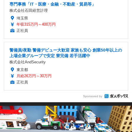
専門事務「IT・医療・金融・不動産・貿易等」
株式会社石田経営計理
埼玉県
年収315万円～400万円
正社員
警備員/夜勤 警備デビュー大歓迎 家族も安心 創業50年以上の
上場企業グループで安定 寮完備 若手活躍中
株式会社AndSecurity
東京都
月給26万円～30万円
正社員
Sponsored by