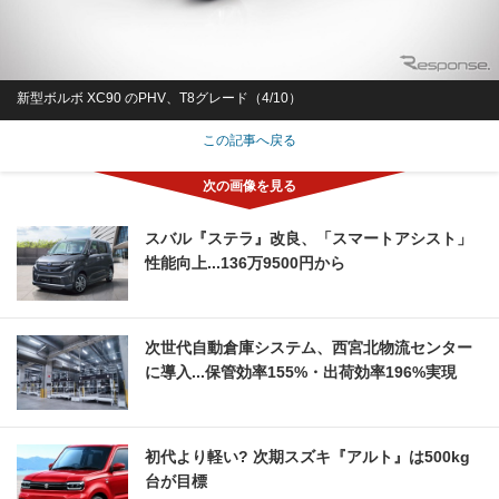
新型ボルボ XC90 のPHV、T8グレード（4/10）
この記事へ戻る
スバル『ステラ』改良、「スマートアシスト」
性能向上...136万9500円から
次世代自動倉庫システム、西宮北物流センター
に導入...保管効率155%・出荷効率196%実現
初代より軽い? 次期スズキ『アルト』は500kg
台が目標