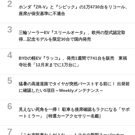
ホンダ『ZR-V』と『シビック』の1万4730台をリコール、
座席が保安基準に不適合
三輪ソーラーEV『スリールオータ』、欧州の型式認定取
得…記念モデルを限定30台で国内発売
BYDの軽EV『ラッコ』、発売1週間で741台を販売 東福
寺社長「12月末までに1万台に」
猛暑の高速道路でタイヤが突然バーストする前に！ 出発前
に確認したい5項目～Weeklyメンテナンス～
見えない死角を一掃！ 駐車も後席確認もラクになる「サポ
ートミラー」［特選カーアクセサリー名鑑］