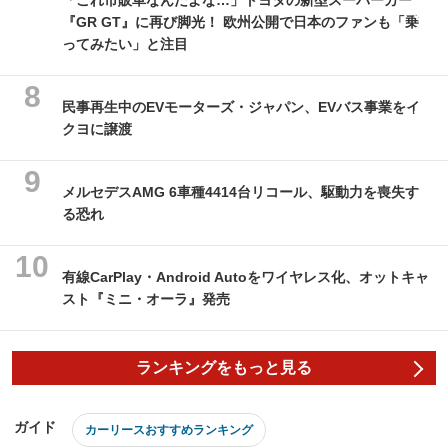
「これ市販車なんだよな…」トヨタの新型スーパーカー
『GR GT』に再び脚光！ 欧州公開で日本のファンも「乗
ってみたい」と注目
民事再生中のEVモーターズ・ジャパン、EVバス事業をイ
クヨに譲渡
メルセデスAMG 6車種4414台リコール、駆動力を喪失す
る恐れ
有線CarPlay・Android Autoをワイヤレス化、オットキャ
スト『ミニ・オーラ』発売
ランキングをもっと見る
ガイド
カーリースおすすめランキング