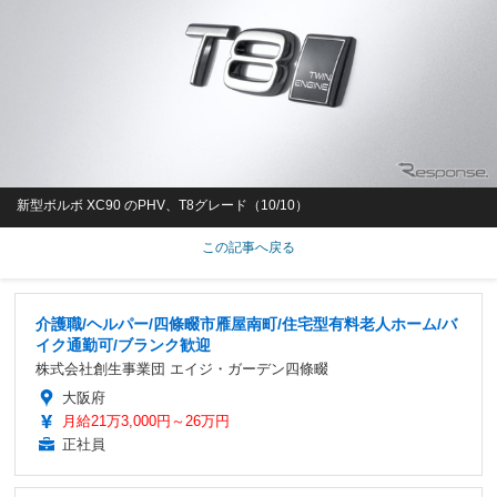
新型ボルボ XC90 のPHV、T8グレード（10/10）
この記事へ戻る
介護職/ヘルパー/四條畷市雁屋南町/住宅型有料老人ホーム/バ
イク通勤可/ブランク歓迎
株式会社創生事業団 エイジ・ガーデン四條畷
大阪府
月給21万3,000円～26万円
正社員