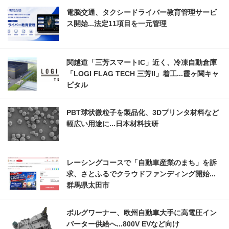
電脳交通、タクシードライバー教育管理サービ
ス開始...法定11項目を一元管理
関越道「三芳スマートIC」近く、冷凍自動倉庫
「LOGI FLAG TECH 三芳II」着工...霞ヶ関キャ
ピタル
PBT球状微粒子を製品化、3Dプリンタ材料など
幅広い用途に...日本材料技研
レーシングコースで「自動車産業のまち」を訴
求、さとふるでクラウドファンディング開始...
群馬県太田市
ボルグワーナー、欧州自動車大手に高電圧イン
バーター供給へ...800V EVなど向け