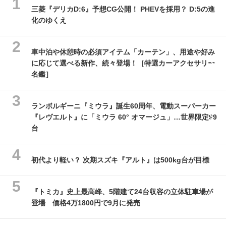
三菱『デリカD:6』予想CG公開！ PHEVを採用？ D:5の進
化のゆくえ
車中泊や休憩時の必須アイテム「カーテン」、用途や好み
に応じて選べる新作、続々登場！［特選カーアクセサリー
名鑑］
ランボルギーニ『ミウラ』誕生60周年、電動スーパーカー
『レヴエルト』に「ミウラ 60° オマージュ」…世界限定99
台
初代より軽い？ 次期スズキ『アルト』は500kg台が目標
『トミカ』史上最高峰、5階建て24台収容の立体駐車場が
登場 価格4万1800円で9月に発売