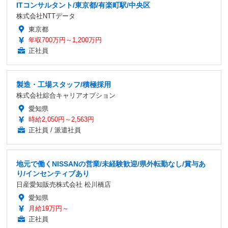
ITコンサルタント/東京都/有楽町駅/中央区
株式会社NTTデータ
東京都
年収700万円～1,200万円
正社員
製造・工場スタッフ/積極採用
株式会社綜合キャリアオプション
愛知県
時給2,050円～2,563円
正社員 / 派遣社員
地元で働くNISSANの営業/未経験歓迎/県外転勤なし/賞与あ
り/インセンティブあり
日産愛知販売株式会社 松川橋店
愛知県
月給19万円～
正社員