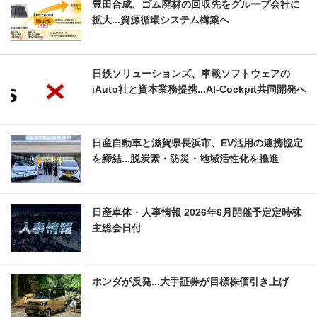
豊田合成、ゴム廃材の回収先をグループ会社に
拡大...資源循環システム構築へ
日鉄ソリューションズ、車載ソフトウェアの
iAuto社と資本業務提携...AI-Cockpit共同開発へ
日産自動車と滋賀県長浜市、EV活用の連携協定
を締結...脱炭素・防災・地域活性化を推進
日産車体・人事情報 2026年6月開催予定定時株
主総会日付
ホンダが反発...大手証券が目標株価引き上げ