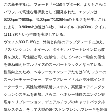
この新モデルは、フォード『F-150ラプターR』よりもさらに
パワフルで高速な選択肢として開発された。エンジンは
6200rpmで800hp、4100rpmで1026Nmのトルクを発生。これ
により、0-96km/h加速は3.4秒、1/4マイル（約400m）タイム
は11.7秒という性能を実現している。
ヴェノム800 F-150は、外装と内装のアップグレードに加え、
サスペンション、ホイール、タイヤ、パワートレインにも改
良を加え、高性能と高い走破性、そしてヘネシー独自の個性
を兼ね備えたフルサイズのスーパートラックとなっている。
性能向上のため、ヘネシーのエンジニアたちは3.0リッターの
スーパーチャージャー、アップグレードされた空冷式インタ
ークーラー、高性能燃料噴射システム、高流量エアインダク
ションシステムを追加。さらに、ヘネシー独自のエンジン管
理キャリブレーション、デュアルチップのキャットバック排
気システム、そして大型の6ピストンブレンボブレーキを装備