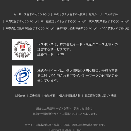
カーリースおすすめランキング
車のサブスクおすすめ比較
短期カーリースおすすめ
車買取おすすめランキング
車一括査定サイトおすすめランキング
廃車買取業者おすすめランキング
20代向け自動車保険おすすめランキング
保険料安い自動車保険ランキング
バイク買取おすすめ比較
レスポンスは、株式会社イード（東証グロース上場）の
運営するサービスです。
証券コード：6038
株式会社イードは、個人情報の適切な取扱いを行う事業
者に対して付与されるプライバシーマークの付与認定を
受けています。
お問合せ
広告掲載
会社概要
個人情報保護方針
特定商取引法に基づく表記
紹介した商品/サービスを購入、契約した場合に、
売上の一部が弊社サイトに還元されることがあります。
当サイトに掲載の記事・見出し・写真・画像の無断転載を禁じます。
Copyright © 2026 IID, Inc.