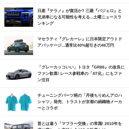
日産『テラノ』が復活か? 三菱『パジェロ』と
兄弟車になる可能性を考える...土曜ニュースラ
ンキング
マセラティ『グレカーレ』に日本限定アウトド
アパッケージ...通常比40%超引きの46万円
「グレーカッコいい」トヨタ『GR86』の改良に
ファン歓喜! レース参戦車の「AT化」にもファ
ン注目
チューニングパーツ柄の「丹後ちりめんアロハ
シャツ」発売、トラストが京都の絹織物メーカ
ーとコラボ
昔とは違う「マフラー交換」の常識! 2010年を