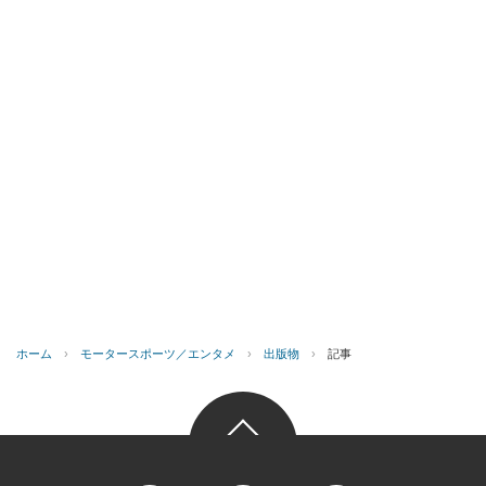
ホーム
›
モータースポーツ／エンタメ
›
出版物
›
記事