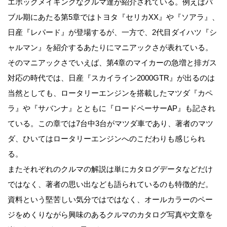
エポックメイキングなクルマ達が紹介されている。例えばバ
ブル期にあたる第5章ではトヨタ『セリカXX』や『ソアラ』、
日産『レパード』が登場するが、一方で、2代目ダイハツ『シ
ャルマン』を紹介するあたりにマニアックさが表れている。
そのマニアックさでいえば、第4章のマイカーの急増と排ガス
対応の時代では、日産『スカイライン2000GTR』が出るのは
当然としても、ロータリーエンジンを搭載したマツダ『カペ
ラ』や『サバンナ』とともに『ロードペーサーAP』も記され
ている。この章では7台中3台がマツダ車であり、著者のマツ
ダ、ひいてはロータリーエンジンへのこだわりも感じられ
る。
またそれぞれのクルマの解説は単にカタログデータなどだけ
ではなく、著者の思い出なども語られているのも特徴的だ。
資料という堅苦しい気分ではではなく、オールカラーのペー
ジをめくりながら興味のあるクルマのカタログ写真や文章を