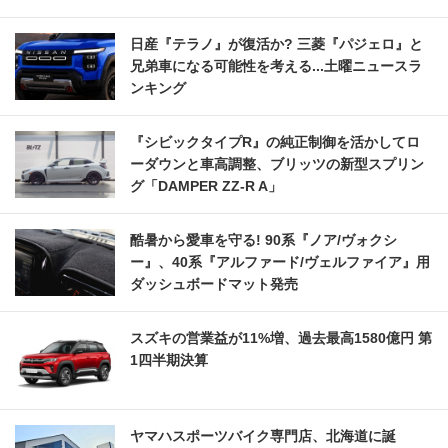
日産『テラノ』が復活か? 三菱『パジェロ』と
兄弟車になる可能性を考える...土曜ニュースラ
ンキング
『シビックタイプR』の純正制御を活かしてロ
ーダウンと車高調整、ブリッツの新型スプリン
グ「DAMPER ZZ-R A」
酷暑から愛車を守る! 90系『ノア/ヴォクシ
ー』、40系『アルファード/ヴェルファイア』用
ダッシュボードマット発売
スズキの営業益が11%増、過去最高1580億円 第
1四半期決算
ヤマハスポーツバイク専門店、北海道に誕