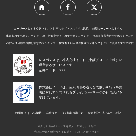
カーリースおすすめランキング
車のサブスクおすすめ比較
短期カーリースおすすめ
車買取おすすめランキング
車一括査定サイトおすすめランキング
廃車買取業者おすすめランキング
20代向け自動車保険おすすめランキング
保険料安い自動車保険ランキング
バイク買取おすすめ比較
レスポンスは、株式会社イード（東証グロース上場）の
運営するサービスです。
証券コード：6038
株式会社イードは、個人情報の適切な取扱いを行う事業
者に対して付与されるプライバシーマークの付与認定を
受けています。
お問合せ
広告掲載
会社概要
個人情報保護方針
特定商取引法に基づく表記
紹介した商品/サービスを購入、契約した場合に、
売上の一部が弊社サイトに還元されることがあります。