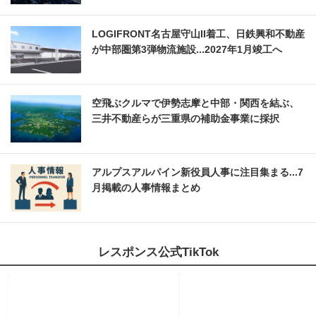
LOGIFRONT名古屋守山II着工、日鉄興和不動産
が中部圏第3弾物流施設...2027年1月竣工へ
空飛ぶクルマで伊勢志摩と中部・関西を結ぶ、
三井不動産らが三重県の補助金事業に採択
アルプスアルパイン新役員人事に注目集まる...7
月掲載の人事情報まとめ
レスポンス公式TikTok