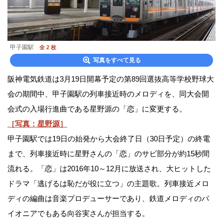
甲子園駅
全 2 枚
写真をすべて見る
阪神電気鉄道は3月19日開幕予定の第89回選抜高等学校野球大
会の期間中、甲子園駅の列車接近時のメロディを、同大会開
会式の入場行進曲である星野源の「恋」に変更する。
［写真：星野源］
甲子園駅では19日の始発から大会終了日（30日予定）の終電
まで、列車接近時に星野さんの「恋」のサビ部分が約15秒間
流れる。「恋」は2016年10～12月に放送され、大ヒットした
ドラマ「逃げるは恥だが役に立つ」の主題歌。列車接近メロ
ディの編曲は音楽プロデューサーであり、鉄道メロディのパ
イオニアでもある向谷実さんが担当する。