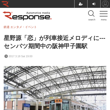
search
menu
鉄道
エンタメ・イベント
星野源「恋」が列車接近メロディに---
センバツ期間中の阪神甲子園駅
2017.3.18 Sat 19:00