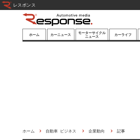
レスポンス
モーターサイクル
ホーム
カーニュース
カーライフ
ニュース
ニューモデル
ニューモデル
カスタマイズ
試乗記
試乗記
カーグッズ
道路交通/社会
カーオーディオ
鉄道
モータースポー
ツ/エンタメ
船舶
航空
宇宙
ホーム
自動車 ビジネス
企業動向
記事