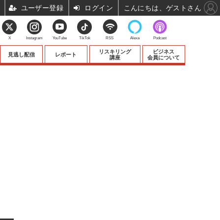
ユーザー登録
ログイン
こんにちは、ゲストさん
X
Instagram
YouTube
TikTok
RSS
Alexa
Podcast
リスキリング
ビジネス
見逃し配信
レポート
講座
会員について