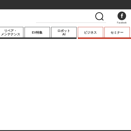
Facebook
リペア・
ロボット
EV特集
ビジネス
セミナー
メンテナンス
AI
プレミアム
業界動向
テクノロジー
キーパーソンイ
ンタビュー