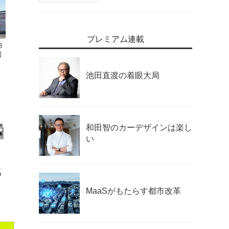
プレミアム連載
8
国
池田直渡の着眼大局
和田智のカーデザインは楽し
い
、
O
MaaSがもたらす都市改革