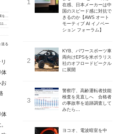
在感、日本メーカーは中
国のスピード感に対抗で
田中貴金属、100℃以下で使える世界初のパラジウム水素透過膜を開発…水素燃料電池展2026に展示へ
きるのか【AWS オート
モーティブ AI イノベー
税込1億1000万円、“純金ウルトラマン”---高さ約30cm、重さ約11kg、専用台付属
ション フォーラム】
を送る
KYB、パワースポーツ車
両向けEPSを米ポラリス
テリ
社のオフロードビークル
に展開
導体
ルお
警察庁、高齢運転者技能
路
検査を見直しへ 合格者
の事故率を追跡調査して
みたら…
導体
大。
ヨコオ、電波暗室を中