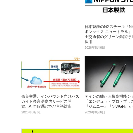
日本製鉄のGXスチール「N
ボレックス ニュートラル」
土交通省のグリーン鉄試行
採用
2026年8月6日
奈良交通、インバウンド向けバス
テインの純正互換高機能シ
ガイド多言語案内サービス開
「エンデュラ・プロ・プラ
始...AI同時通訳で77言語対応
『ジムニー』『N-WGN』
2026年8月6日
2026年8月6日