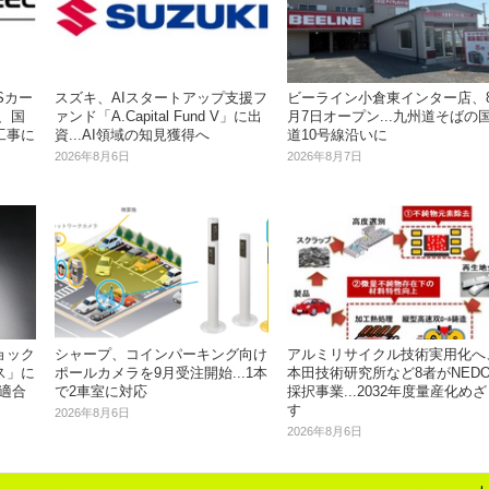
Sカー
スズキ、AIスタートアップ支援フ
ビーライン小倉東インター店、
、国
ァンド「A.Capital Fund V」に出
月7日オープン...九州道そばの
工事に
資...AI領域の知見獲得へ
道10号線沿いに
2026年8月6日
2026年8月7日
シャープ、コインパーキング向け
ョック
アルミリサイクル技術実用化へ
ポールカメラを9月受注開始...1本
ス」に
本田技術研究所など8者がNED
で2車室に対応
が適合
採択事業...2032年度量産化めざ
す
2026年8月6日
2026年8月6日