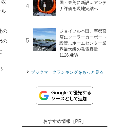
、改
国・東莞に新設…アンテ
ナ評価を現地完結へ
ール
社の
ジョイフル本田、宇都宮
店にソーラーカーポート
ボの
設置…ホームセンター業
界最大級の発電容量
と
1126.4kW
S》
ブックマークランキングをもっと見る
おすすめ情報［PR］