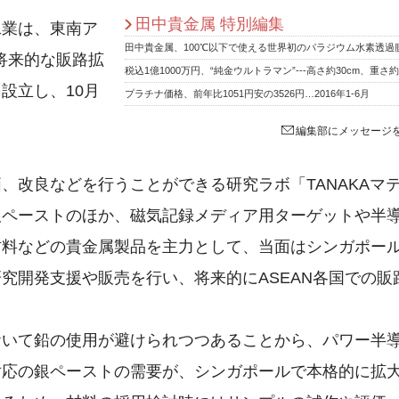
田中貴金属 特別編集
工業は、東南ア
将来的な販路拡
設立し、10月
プラチナ価格、前年比1051円安の3526円…2016年1-6月
編集部にメッセージ
、改良などを行うことができる研究ラボ「TANAKAマ
銀ペーストのほか、磁気記録メディア用ターゲットや半
材料などの貴金属製品を主力として、当面はシンガポー
究開発支援や販売を行い、将来的にASEAN各国での販
おいて鉛の使用が避けられつつあることから、パワー半
対応の銀ペーストの需要が、シンガポールで本格的に拡