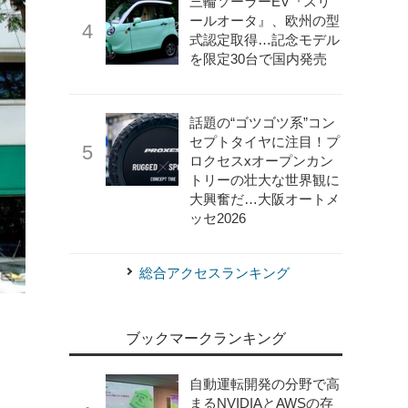
三輪ソーラーEV『スリ
ールオータ』、欧州の型
式認定取得…記念モデル
を限定30台で国内発売
話題の“ゴツゴツ系”コン
セプトタイヤに注目！プ
ロクセスxオープンカン
トリーの壮大な世界観に
大興奮だ…大阪オートメ
ッセ2026
総合アクセスランキング
ブックマークランキング
自動運転開発の分野で高
まるNVIDIAとAWSの存