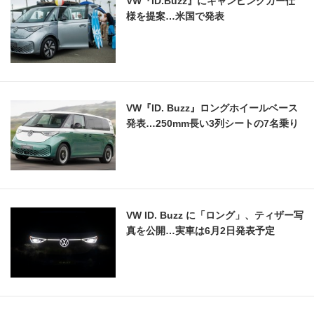
VW『ID.Buzz』にキャンピングカー仕
様を提案…米国で発表
VW『ID. Buzz』ロングホイールベース
発表…250mm長い3列シートの7名乗り
VW ID. Buzz に「ロング」、ティザー写
真を公開…実車は6月2日発表予定