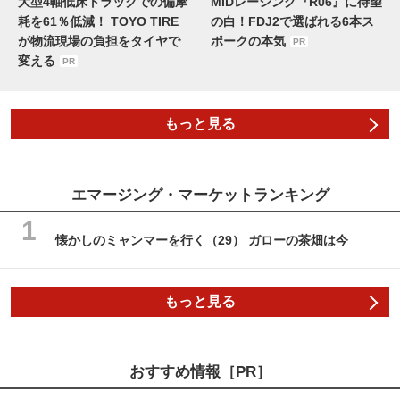
大型4軸低床トラックでの偏摩
MIDレーシング『R06』に待望
耗を61％低減！ TOYO TIRE
の白！FDJ2で選ばれる6本ス
が物流現場の負担をタイヤで
ポークの本気
PR
変える
PR
もっと見る
エマージング・マーケットランキング
懐かしのミャンマーを行く（29） ガローの茶畑は今
もっと見る
おすすめ情報［PR］