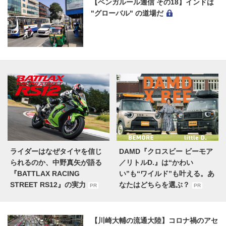
【ベンガルール通信 その18】インドは
"グローバル" の道場だ
ライダーはなぜタイヤを信じ
DAMD『クロスビー ビーモア
られるのか、中野真矢が語る
／リトルD.』は“かわい
『BATTLAX RACING
い”も“ワイルド”も叶える。あ
STREET RS12』の実力
なたはどちらを選ぶ？
PR
PR
【川崎大輔の流通大陸】コロナ禍のアセ