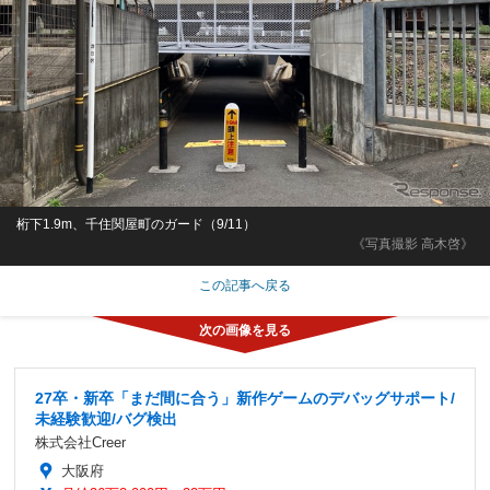
桁下1.9m、千住関屋町のガード（9/11）
《写真撮影 高木啓》
この記事へ戻る
27卒・新卒「まだ間に合う」新作ゲームのデバッグサポート/
未経験歓迎/バグ検出
株式会社Creer
大阪府