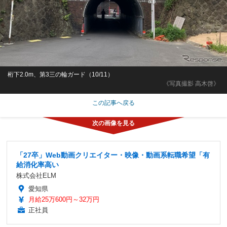
桁下2.0m、第3三の輪ガード（10/11）
《写真撮影 高木啓》
この記事へ戻る
「27卒」Web動画クリエイター・映像・動画系転職希望「有
給消化率高い
株式会社ELM
愛知県
月給25万600円～32万円
正社員