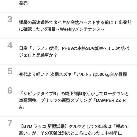
発売
猛暑の高速道路でタイヤが突然バーストする前に！ 出発前
に確認したい5項目～Weeklyメンテナンス～
日産『テラノ』復活、PHEVの本格SUV誕生へ！…次期パ
ジェロと兄弟車か？
初代より軽い？ 次期スズキ『アルト』は500kg台が目標
『シビックタイプR』の純正制御を活かしてローダウンと
車高調整、ブリッツの新型スプリング「DAMPER ZZ-R
A」
【BYD ラッコ 新型試乗】クルマとしての出来は「極めて
高い」が、その真髄は別のところにあった…中村孝仁