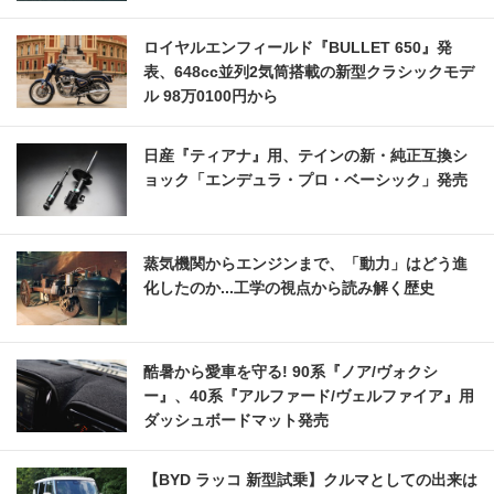
ロイヤルエンフィールド『BULLET 650』発
表、648cc並列2気筒搭載の新型クラシックモデ
ル 98万0100円から
日産『ティアナ』用、テインの新・純正互換シ
ョック「エンデュラ・プロ・ベーシック」発売
蒸気機関からエンジンまで、「動力」はどう進
化したのか...工学の視点から読み解く歴史
酷暑から愛車を守る! 90系『ノア/ヴォクシ
ー』、40系『アルファード/ヴェルファイア』用
ダッシュボードマット発売
【BYD ラッコ 新型試乗】クルマとしての出来は