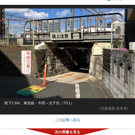
桁下1.6m、東武線・牛田～北千住（7/11）
《写真撮影 高木啓》
この記事へ戻る