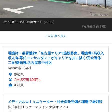
桁下2.0m、第3三の輪ガード（11/11）
《写真撮影 高木啓》
この記事へ戻る
看護師・准看護師/「名古屋エリア3施設募集」看護職×高収入
求人有/専任コンサルタントがキャリアを共に描く/完全週休
二日/愛知県/名古屋市中村区
RePath株式会社
愛知県
月給32万5,600円～
正社員
メディカルコミュニケーター・社会保険完備の職場で薬剤師
株式会社EPファーマライン 大阪オフィス