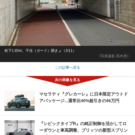
桁下1.85m、千住（ガード）開きょ（3/11）
《写真撮影 高木啓》
この記事へ戻る
マセラティ『グレカーレ』に日本限定アウトド
アパッケージ...通常比40%超引きの46万円
『シビックタイプR』の純正制御を活かしてロ
ーダウンと車高調整、ブリッツの新型スプリン