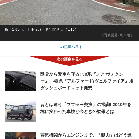
桁下1.85m、千住（ガード）開きょ（5/11）
《写真撮影 高木啓》
この記事へ戻る
酷暑から愛車を守る! 90系『ノア/ヴォクシ
ー』、40系『アルファード/ヴェルファイア』用
ダッシュボードマット発売
昔とは違う「マフラー交換」の常識! 2010年を
境に変わった車検と今どきの効果とは
蒸気機関からエンジンまで、「動力」はどう進