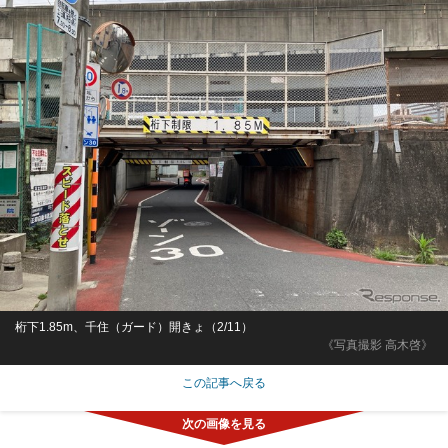
桁下1.85m、千住（ガード）開きょ（2/11）
《写真撮影 高木啓》
この記事へ戻る