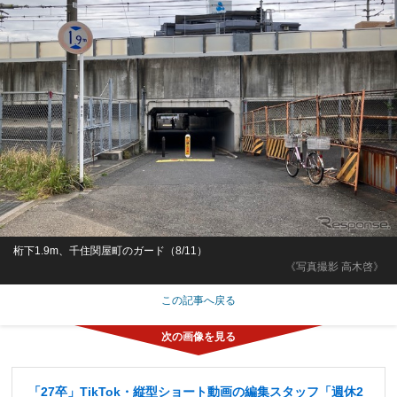
桁下1.9m、千住関屋町のガード（8/11）
《写真撮影 高木啓》
この記事へ戻る
「27卒」TikTok・縦型ショート動画の編集スタッフ「週休2