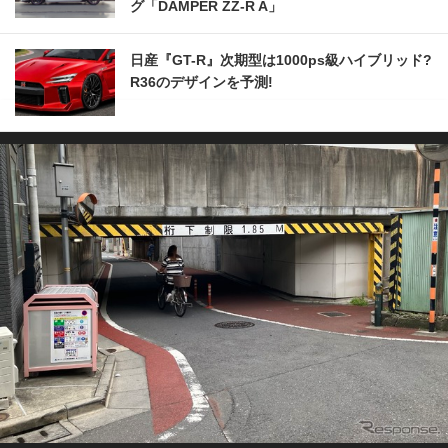
グ「DAMPER ZZ-R A」
日産『GT-R』次期型は1000ps級ハイブリッド?
R36のデザインを予測!