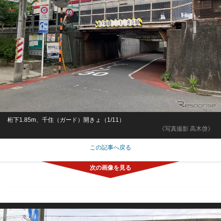
桁下1.85m、千住（ガード）開きょ（1/11）
《写真撮影 高木啓》
この記事へ戻る