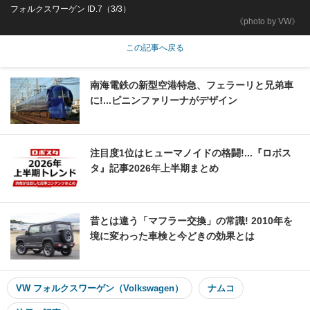
フォルクスワーゲン ID.7（3/3）
《photo by VW》
この記事へ戻る
南海電鉄の新型空港特急、フェラーリと兄弟車
に!...ピニンファリーナがデザイン
注目度1位はヒューマノイドの格闘!...『ロボス
タ』記事2026年上半期まとめ
昔とは違う「マフラー交換」の常識! 2010年を
境に変わった車検と今どきの効果とは
VW フォルクスワーゲン（Volkswagen）
ナムコ