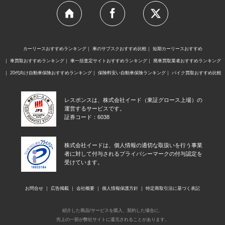
カーリースおすすめランキング
車のサブスクおすすめ比較
短期カーリースおすすめ
車買取おすすめランキング
車一括査定サイトおすすめランキング
廃車買取業者おすすめランキング
20代向け自動車保険おすすめランキング
保険料安い自動車保険ランキング
バイク買取おすすめ比較
レスポンスは、株式会社イード（東証グロース上場）の
運営するサービスです。
証券コード：6038
株式会社イードは、個人情報の適切な取扱いを行う事業
者に対して付与されるプライバシーマークの付与認定を
受けています。
お問合せ
広告掲載
会社概要
個人情報保護方針
特定商取引法に基づく表記
紹介した商品/サービスを購入、契約した場合に、
売上の一部が弊社サイトに還元されることがあります。