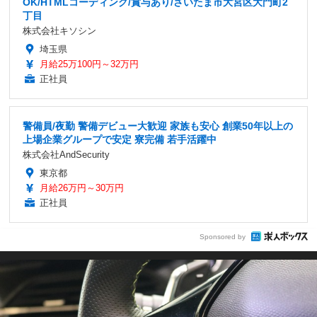
OK/HTMLコーディング/賞与あり/さいたま市大宮区大門町2
丁目
株式会社キソシン
埼玉県
月給25万100円～32万円
正社員
警備員/夜勤 警備デビュー大歓迎 家族も安心 創業50年以上の
上場企業グループで安定 寮完備 若手活躍中
株式会社AndSecurity
東京都
月給26万円～30万円
正社員
Sponsored by