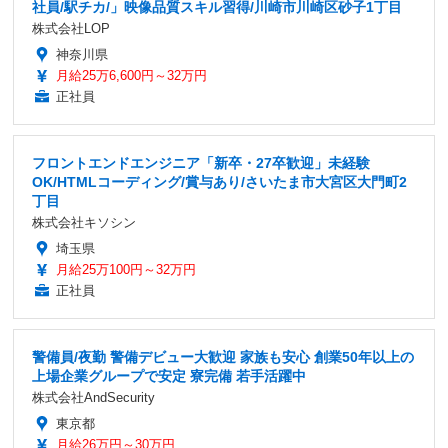
社員/駅チカ/」映像品質スキル習得/川崎市川崎区砂子1丁目
株式会社LOP
神奈川県
月給25万6,600円～32万円
正社員
フロントエンドエンジニア「新卒・27卒歓迎」未経験
OK/HTMLコーディング/賞与あり/さいたま市大宮区大門町2
丁目
株式会社キソシン
埼玉県
月給25万100円～32万円
正社員
警備員/夜勤 警備デビュー大歓迎 家族も安心 創業50年以上の
上場企業グループで安定 寮完備 若手活躍中
株式会社AndSecurity
東京都
月給26万円～30万円