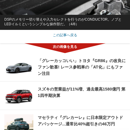
DSPのメモリー切り替えや入力セレクトを行うのがCONDUCTOR。ノブと
LEDイルミというシンプルな操作部だ。（4/8）
この記事へ戻る
「グレーカッコいい」トヨタ『GR86』の改良に
ファン歓喜! レース参戦車の「AT化」にもファ
ン注目
スズキの営業益が11%増、過去最高1580億円 第
1四半期決算
マセラティ『グレカーレ』に日本限定アウトド
アパッケージ...通常比40%超引きの46万円