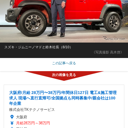
スズキ・ジムニーノマドと鈴木社長（8/10）
《写真撮影 高木啓》
この記事へ戻る
大阪府/月給 28万円〜38万円/年間休日127日 電工&施工管理
求人 現場へ直行直帰可/全国拠点も同時募集中/親会社は100
年企業
株式会社TKテクノサービス
大阪府
月給28万円～38万円