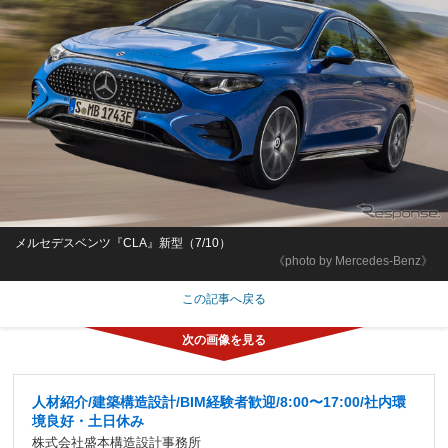
メルセデスベンツ『CLA』新型（7/10）
《photo by Mercedes-Benz》
この記事へ戻る
人材紹介/建築構造設計/BIM経験者歓迎/8:00〜17:00/社内環
境良好・土日休み
株式会社盛本構造設計事務所