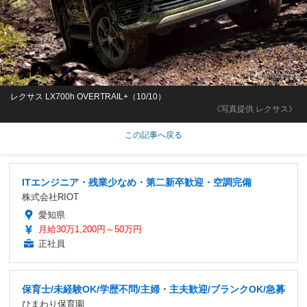
レクサス LX700h OVERTRAIL+（10/10）
《写真提供 レクサス》
この記事へ戻る
ITエンジニア・残業少なめ・第二新卒歓迎・空調完備
株式会社RIOT
愛知県
月給30万1,200円～50万円
正社員
保育士/未経験OK/学歴不問/主婦・主夫歓迎/ブランクOK/急募
ひまわり保育園