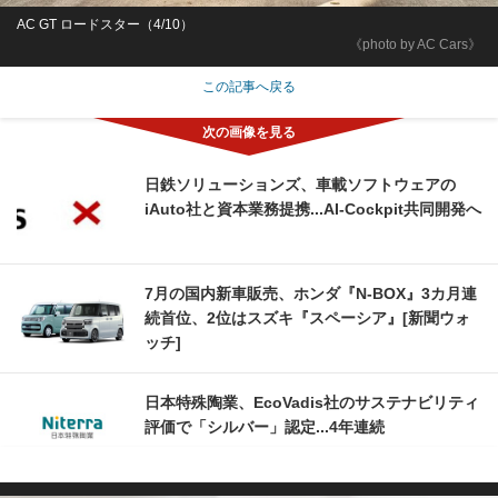
AC GT ロードスター（4/10）
《photo by AC Cars》
この記事へ戻る
日鉄ソリューションズ、車載ソフトウェアの
iAuto社と資本業務提携...AI-Cockpit共同開発へ
7月の国内新車販売、ホンダ『N-BOX』3カ月連
続首位、2位はスズキ『スペーシア』[新聞ウォ
ッチ]
日本特殊陶業、EcoVadis社のサステナビリティ
評価で「シルバー」認定...4年連続