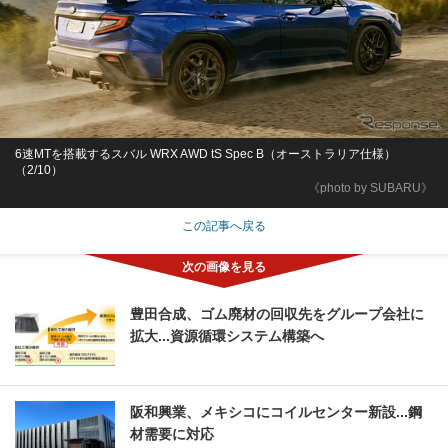
6速MTを搭載するスバル WRX AWD tS Spec B（オーストラリア仕様）
（2/10）
《photo by SUBARU》
この記事へ戻る
豊田合成、ゴム廃材の回収先をグループ会社に
拡大...資源循環システム構築へ
阪和興業、メキシコにコイルセンター新設...鋼
材需要に対応