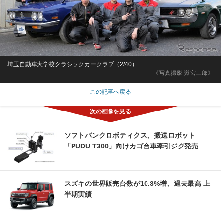
埼玉自動車大学校クラシックカークラブ（2/40）
《写真撮影 嶽宮三郎》
この記事へ戻る
ソフトバンクロボティクス、搬送ロボット
「PUDU T300」向けカゴ台車牽引ジグ発売
スズキの世界販売台数が10.3%増、過去最高 上
半期実績