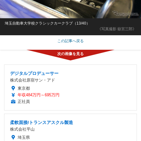
埼玉自動車大学校クラシックカークラブ（13/40）
《写真撮影 嶽宮三郎》
この記事へ戻る
デジタルプロデューサー
株式会社原宿サン・アド
東京都
年収484万円～695万円
正社員
柔軟面接/トランスアスクル製造
株式会社平山
埼玉県