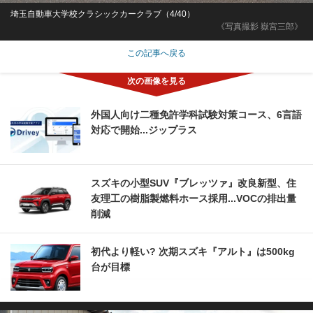
埼玉自動車大学校クラシックカークラブ（4/40）
《写真撮影 嶽宮三郎》
この記事へ戻る
外国人向け二種免許学科試験対策コース、6言語
対応で開始...ジップラス
スズキの小型SUV『ブレッツァ』改良新型、住
友理工の樹脂製燃料ホース採用...VOCの排出量
削減
初代より軽い? 次期スズキ『アルト』は500kg
台が目標