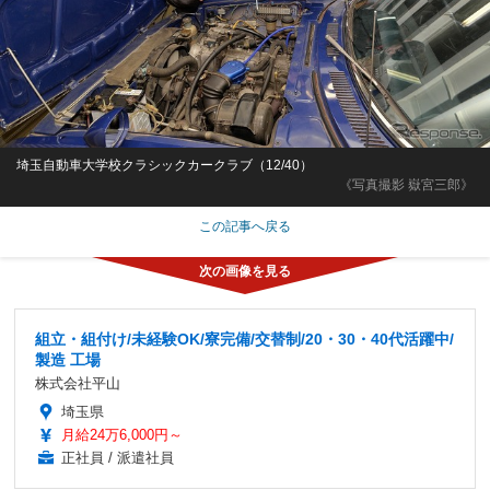
埼玉自動車大学校クラシックカークラブ（12/40）
《写真撮影 嶽宮三郎》
この記事へ戻る
組立・組付け/未経験OK/寮完備/交替制/20・30・40代活躍中/
製造 工場
株式会社平山
埼玉県
月給24万6,000円～
正社員 / 派遣社員