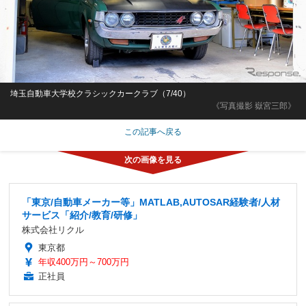
埼玉自動車大学校クラシックカークラブ（7/40）
《写真撮影 嶽宮三郎》
この記事へ戻る
「東京/自動車メーカー等」MATLAB,AUTOSAR経験者/人材
サービス「紹介/教育/研修」
株式会社リクル
東京都
年収400万円～700万円
正社員