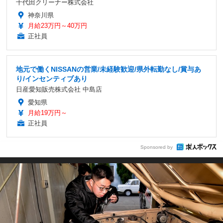
千代田クリーナー株式会社
神奈川県
月給23万円～40万円
正社員
地元で働くNISSANの営業/未経験歓迎/県外転勤なし/賞与あ
り/インセンティブあり
日産愛知販売株式会社 中島店
愛知県
月給19万円～
正社員
Sponsored by