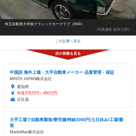
埼玉自動車大学校クラシックカークラブ（8/40）
《写真撮影 嶽宮三郎》
この記事へ戻る
中国語 海外上場・大手自動車メーカー 品質管理・保証
MINTH JAPAN株式会社
愛知県
年収378万円～450万円
正社員
大手工場で自動車製造/寮完備/時給2000円/土日休み/工場/製
造
MantoMan株式会社