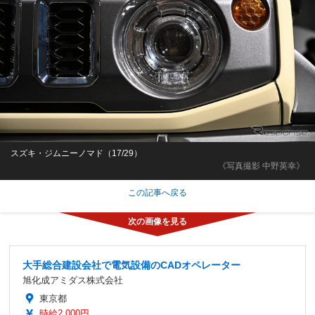
スズキ・ジムニーノマド（17/29）
《写真撮影 中野英幸》
この記事へ戻る
大手総合建設会社で電気設備のCADオペレーター
旭化成アミダス株式会社
東京都
時給2,000円