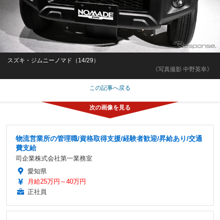
スズキ・ジムニーノマド（14/29）
《写真撮影 中野英幸》
この記事へ戻る
物流営業所の管理職/資格取得支援/経験者歓迎/昇給あり/交通
費支給
司企業株式会社第一業務室
愛知県
月給25万円～40万円
正社員