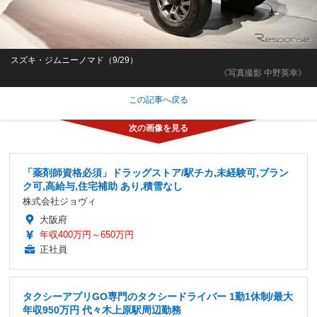
スズキ・ジムニーノマド（9/29）
《写真撮影 中野英幸》
この記事へ戻る
「薬剤師資格必須」ドラッグストア/駅チカ,未経験可,ブラン
ク可,高給与,住宅補助 あり,積雪なし
株式会社ジョヴィ
大阪府
年収400万円～650万円
正社員
タクシーアプリGO専門のタクシードライバー 1勤1休制/最大
年収950万円 代々木上原駅周辺勤務