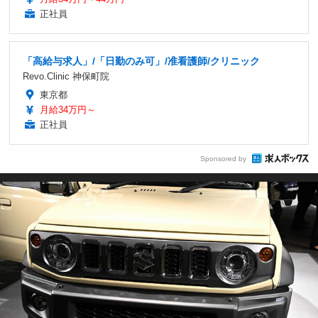
正社員
「高給与求人」/「日勤のみ可」/准看護師/クリニック
Revo.Clinic 神保町院
東京都
月給34万円～
正社員
Sponsored by