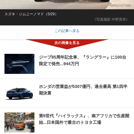
スズキ・ジムニーノマド（5/29）
《写真撮影 中野英幸》
この記事へ戻る
ジープ85周年記念車、『ラングラー』に100台
限定で発売...944万円
ホンダの営業益が5307億円、過去最高 第1四半
期決算
第9世代『ハイラックス』、南アフリカで生産開
始...日本国外で最古のトヨタ工場