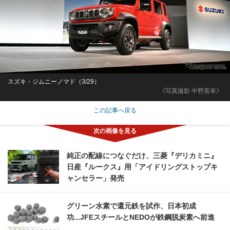
スズキ・ジムニーノマド（3/29）
《写真撮影 中野英幸》
この記事へ戻る
純正の配線につなぐだけ、三菱『デリカミニ』
日産『ルークス』用「アイドリングストップキ
ャンセラー」発売
グリーン水素で還元鉄を試作、日本初成
功...JFEスチールとNEDOが鉄鋼脱炭素へ前進