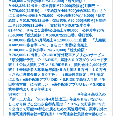
￥60,000→公休歩率70％(\42,000)「総支給額：
￥442,329/12出番」②日営収￥70,000(税抜き)月間売上
￥770,000(11出番)→「支給額￥469,700(歩合率61％)」さら
に１出番/公出売上￥70,000→公休歩率70％(\49,000)「総支
給額：￥518,700/12出番」③日営収￥80,000(税抜き)月間売
上￥880,000(11出番)→「支給額￥540,672(歩合率
61.44％)」さらに１出番/公出売上￥80,000→公休歩率70％
(\56,000)「総支給額：￥596,672/12出番」④日営収
￥100,000(税抜き)月間売上￥1,100,000(11出番)→「支給額
￥682,000(歩合率62％)」さらに１出番/公出売上
￥100,000→公休歩率70％(\70,000)「総支給額：
￥752,000/12出番」◇S-RIDE海外配車アプリとのサービス
「順次開始予定」◇「S-RIDE」累計５００万ダウンロード突
破！！◇法人契約プラン「S-RIDE Biz」契約会社２,000社突
破！！未経験者大募集給与保証６カ月間３５万円＋１０万円
＋さらに褒賞金最大５０万円↑↑↑（未経験者限定：当社規定
による）■海外配車アプリ DiDi × S.RIDE で高収入可能 「羽
田空港営業」にも嬉しい ■海外配車アプリU-ber × S.RIDE
業務提携よりＲ８年秋より
START！！ ■年金＋高収入の
「新・二刀流」「2026年4月法改正」年金をもらいながら、
しっかり稼げる公出歩合都内屈指「７０％」の好条件!!☆☆
２公出まで可能!!■都心に戻るための高速通行料、実車以外の
首都高通行料会社半額負担！！☆高速会社負担金☆都心ピス