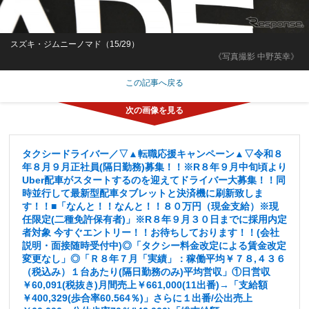
スズキ・ジムニーノマド（15/29）
《写真撮影 中野英幸》
この記事へ戻る
タクシードライバー／▽▲転職応援キャンペーン▲▽令和８
年８月９月正社員(隔日勤務)募集！！※R８年９月中旬頃より
Uber配車がスタートするのを迎えてドライバー大募集！！同
時並行して最新型配車タブレットと決済機に刷新致しま
す！！■「なんと！！なんと！！８０万円（現金支給）※現
任限定(二種免許保有者)」※R８年９月３０日までに採用内定
者対象 今すぐエントリー！！お待ちしております！！(会社
説明・面接随時受付中)◎「タクシー料金改定による賃金改定
変更なし」◎「Ｒ８年７月「実績」：稼働平均￥７８,４３６
（税込み）１台あたり(隔日勤務のみ)平均営収」①日営収
￥60,091(税抜き)月間売上￥661,000(11出番)→「支給額
￥400,329(歩合率60.564％)」さらに１出番/公出売上