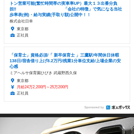
トン営業可能(繁忙時間帯の実車率UP）最大１３出番分負
担‼ 「会社の特徴」で気になる当社
歩率表(例)・給与実績(手取り額)公開中！！
株式会社日幸
東京都
正社員
「保育士」資格必須/「 新卒保育士 」三鷹駅/年間休日休暇
138日/宿舎借り上げ8.2万円/残業1分単位支給/上場企業の安
心感
ミアヘルサ保育園ひびき 武蔵野西久保
東京都
月給24万2,200円～25万200円
正社員
Sponsored by