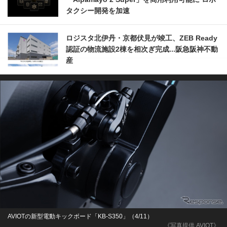
タクシー開発を加速
ロジスタ北伊丹・京都伏見が竣工、ZEB Ready
認証の物流施設2棟を相次ぎ完成...阪急阪神不動
産
AVIOTの新型電動キックボード「KB-S350」（4/11）
《写真提供 AVIOT》