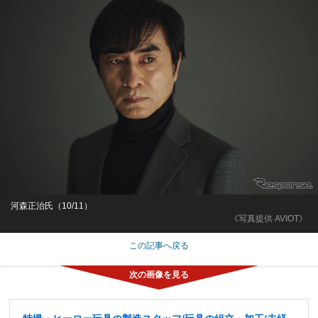
河森正治氏（10/11）
《写真提供 AVIOT》
この記事へ戻る