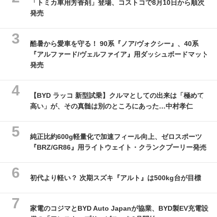
「トミカ車用芳香剤」登場、コストコで8月10日から順次
発売
酷暑から愛車を守る！ 90系『ノア/ヴォクシー』、40系
『アルファード/ヴェルファイア』用ダッシュボードマット
発売
【BYD ラッコ 新型試乗】クルマとしての出来は「極めて
高い」が、その真髄は別のところにあった…中村孝仁
純正比約600g軽量化で加速フィール向上、ゼロスポーツ
『BRZ/GR86』用ライトウェイト・クランクプーリー発売
初代より軽い？ 次期スズキ『アルト』は500kg台が目標
家電のコジマとBYD Auto Japanが協業、BYD製EV充電設