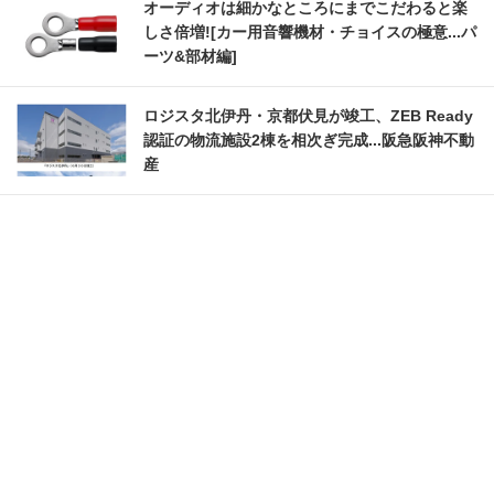
オーディオは細かなところにまでこだわると楽
しさ倍増![カー用音響機材・チョイスの極意...パ
ーツ&部材編]
ロジスタ北伊丹・京都伏見が竣工、ZEB Ready
認証の物流施設2棟を相次ぎ完成...阪急阪神不動
産