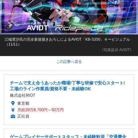
江端里沙氏の完全新規描きおろしによるAVIOT「KB-S350」キービジュアル
（11/11）
《写真提供 AVIOT》
この記事へ戻る
チームで支え合うあったか職場!丁寧な研修で安心スタート/
工場のライン作業員/資格不要・未経験OK
株式会社RIOT
東京都
月給29万8,700円～50万円
正社員
ゲームプレイヤーサポートスタッフ・未経験歓迎「交通費全