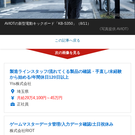
AVIOTの新型電動キックボード「KB-S350」（8/11）
《写真提供 AVIOT》
この記事へ戻る
製造ラインスタッフ/流れてくる製品の確認・手直し/未経験
から始める/年間休日120日以上
Yts株式会社
埼玉県
月給29万4,100円～45万円
正社員
ゲームマスターデータ管理/入力データ確認/土日祝休み
株式会社RIOT