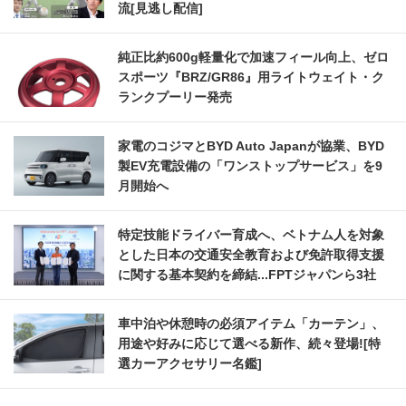
流[見逃し配信]
純正比約600g軽量化で加速フィール向上、ゼロ
スポーツ『BRZ/GR86』用ライトウェイト・ク
ランクプーリー発売
家電のコジマとBYD Auto Japanが協業、BYD
製EV充電設備の「ワンストップサービス」を9
月開始へ
特定技能ドライバー育成へ、ベトナム人を対象
とした日本の交通安全教育および免許取得支援
に関する基本契約を締結...FPTジャパンら3社
車中泊や休憩時の必須アイテム「カーテン」、
用途や好みに応じて選べる新作、続々登場![特
選カーアクセサリー名鑑]