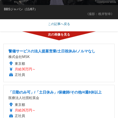
BBSジャパン（11/87）
《撮影：根岸智幸》
この記事へ戻る
警備サービスの法人提案営業/土日祝休み/ノルマなし
株式会社MSK
東京都
月給30万円～
正社員
「日勤のみ可」/「土日休み」/保健師/その他/4週8休以上
医療法人社団松英会
東京都
月給26万円～
正社員