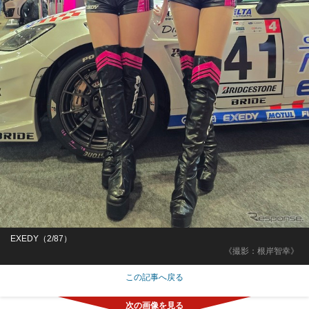
EXEDY（2/87）
《撮影：根岸智幸》
この記事へ戻る