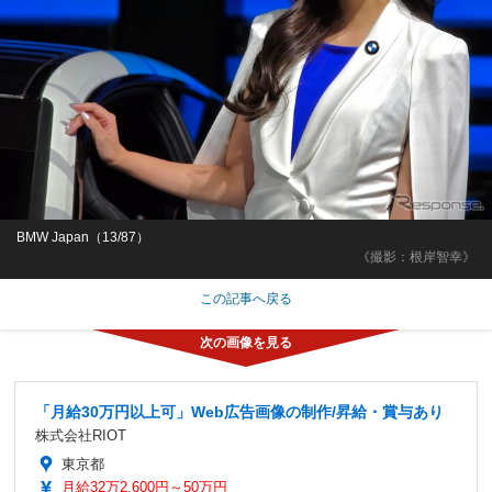
BMW Japan（13/87）
《撮影：根岸智幸》
この記事へ戻る
「月給30万円以上可」Web広告画像の制作/昇給・賞与あり
株式会社RIOT
東京都
月給32万2,600円～50万円