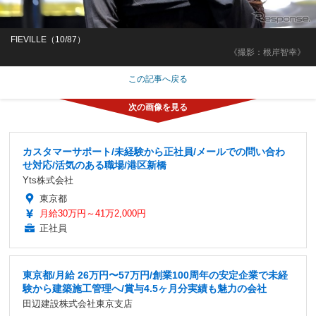
FIEVILLE（10/87）
《撮影：根岸智幸》
この記事へ戻る
カスタマーサポート/未経験から正社員/メールでの問い合わ
せ対応/活気のある職場/港区新橋
Yts株式会社
東京都
月給30万円～41万2,000円
正社員
東京都/月給 26万円〜57万円/創業100周年の安定企業で未経
験から建築施工管理へ/賞与4.5ヶ月分実績も魅力の会社
田辺建設株式会社東京支店