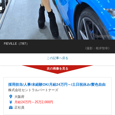
FIEVILLE（7/87）
《撮影：根岸智幸》
この記事へ戻る
採用担当/人事/未経験OK/月給24万円～/土日祝休み/髪色自由
株式会社セントラルパートナーズ
大阪府
月給24万円～25万2,000円
正社員