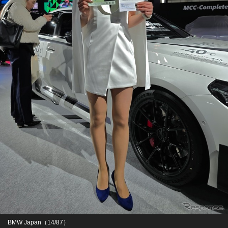
BMW Japan（14/87）