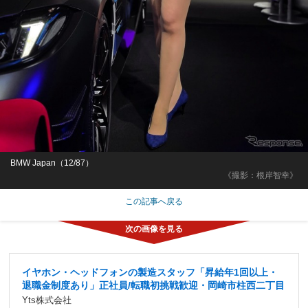
BMW Japan（12/87）
《撮影：根岸智幸》
この記事へ戻る
イヤホン・ヘッドフォンの製造スタッフ「昇給年1回以上・
退職金制度あり」正社員/転職初挑戦歓迎・岡崎市柱西二丁目
Yts株式会社