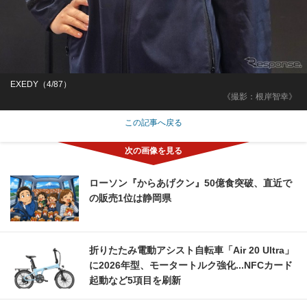
EXEDY（4/87）
《撮影：根岸智幸》
この記事へ戻る
ローソン『からあげクン』50億食突破、直近で
の販売1位は静岡県
折りたたみ電動アシスト自転車「Air 20 Ultra」
に2026年型、モータートルク強化...NFCカード
起動など5項目を刷新