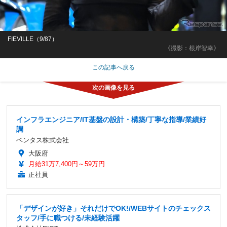
FIEVILLE（9/87）
《撮影：根岸智幸》
この記事へ戻る
インフラエンジニア/IT基盤の設計・構築/丁寧な指導/業績好
調
ベンタス株式会社
大阪府
月給31万7,400円～59万円
正社員
「デザインが好き」それだけでOK!/WEBサイトのチェックス
タッフ/手に職つける/未経験活躍