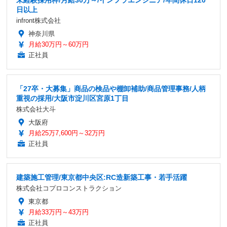
未経験採用枠/月給30万～/インフラエンジニア/年間休日120
日以上
infront株式会社
神奈川県
月給30万円～60万円
正社員
「27卒・大募集」商品の検品や棚卸補助/商品管理事務/人柄
重視の採用/大阪市淀川区宮原1丁目
株式会社大斗
大阪府
月給25万7,600円～32万円
正社員
建築施工管理/東京都中央区:RC造新築工事・若手活躍
株式会社コプロコンストラクション
東京都
月給33万円～43万円
正社員