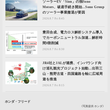
ソーラーEV「Sion」の独Sono
Motors、破産手続き開始...Sono Group
のソーラー事業撤退が要因
2026.8.7 Fri 8:45
豊田合成、電力ロス解析システム導入
でカーボンニュートラル加速...解析時
間8割削減
2026.8.7 Fri 8:30
JR4社とJALが連携、インバウンド向
け巡礼観光プロジェクト始動...出羽三
山・熊野古道・四国遍路を軸に広域周
遊を推進
2026.8.7 Fri 8:15
ホンダ・フリード
《写真提供 ホンダ》