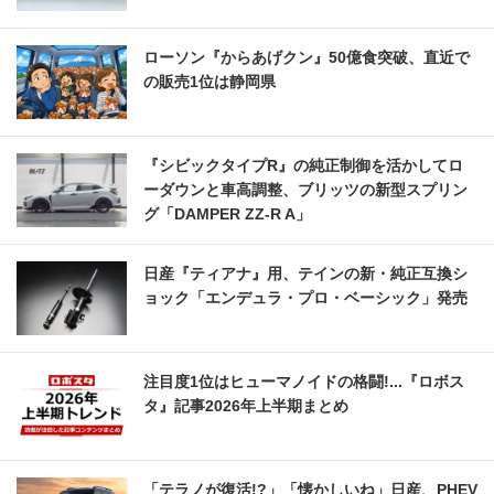
ローソン『からあげクン』50億食突破、直近で
の販売1位は静岡県
『シビックタイプR』の純正制御を活かしてロ
ーダウンと車高調整、ブリッツの新型スプリン
グ「DAMPER ZZ-R A」
日産『ティアナ』用、テインの新・純正互換シ
ョック「エンデュラ・プロ・ベーシック」発売
注目度1位はヒューマノイドの格闘!...『ロボス
タ』記事2026年上半期まとめ
「テラノが復活!?」「懐かしいね」日産、PHEV