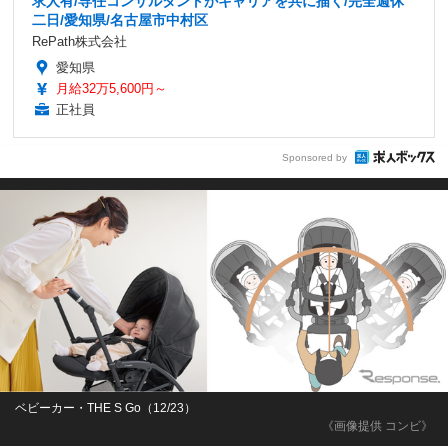
求人有/専任コンサルタントがキャリアを共に描く/完全週休
二日/愛知県/名古屋市中村区
RePath株式会社
愛知県
月給32万5,600円～
正社員
Sponsored by
ベビーカー・THE S Go（12/23）
《画像提供 コンビ》