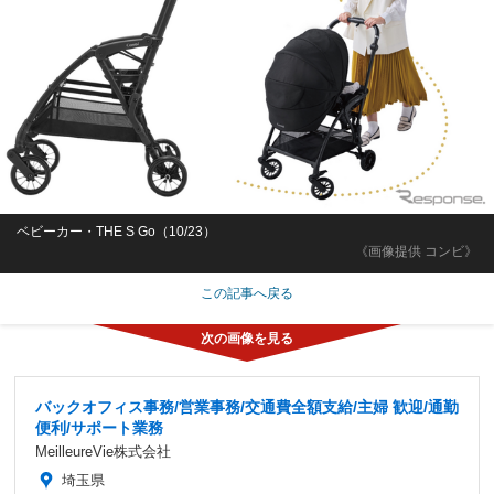
ベビーカー・THE S Go（10/23）
《画像提供 コンビ》
この記事へ戻る
バックオフィス事務/営業事務/交通費全額支給/主婦 歓迎/通勤
便利/サポート業務
MeilleureVie株式会社
埼玉県