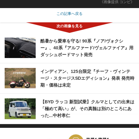
《画像提供 コンビ》
この記事へ戻る
酷暑から愛車を守る! 90系『ノア/ヴォクシ
ー』、40系『アルファード/ヴェルファイア』用
ダッシュボードマット発売
インディアン、125台限定『チーフ・ヴィンテ
ージ・スタージスSDエディション』発表 発売時
期・価格は未定
【BYD ラッコ 新型試乗】クルマとしての出来は
「極めて高い」が、その真髄は別のところにあ
った...中村孝仁