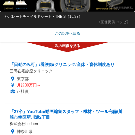
セパレートチャイルドシート・THE S（15/23）
《画像提供 コンビ》
この記事へ戻る
「日勤のみ可」/看護師/クリニック/産休・育休制度あり
三田在宅診療クリニック
東京都
月給30万円～
正社員
「27卒」YouTube動画編集スタッフ・機材・ツール完備/川
崎市幸区新川通2丁目
株式会社Le Lien
神奈川県