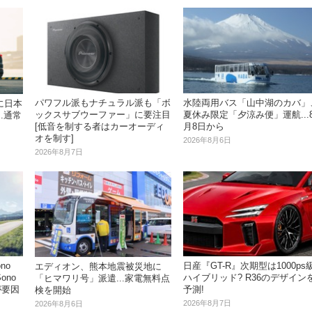
パワフル派もナチュラル派も「ボ
水陸両用バス「山中湖のカバ」
に日本
ックスサブウーファー」に要注目
夏休み限定「夕涼み便」運航...
.通常
[低音を制する者はカーオーディ
月8日から
オを制す]
2026年8月6日
2026年8月7日
no
日産『GT-R』次期型は1000ps
エディオン、熊本地震被災地に
ono
ハイブリッド? R36のデザイン
「ヒマワリ号」派遣...家電無料点
が要因
予測!
検を開始
2026年8月7日
2026年8月6日