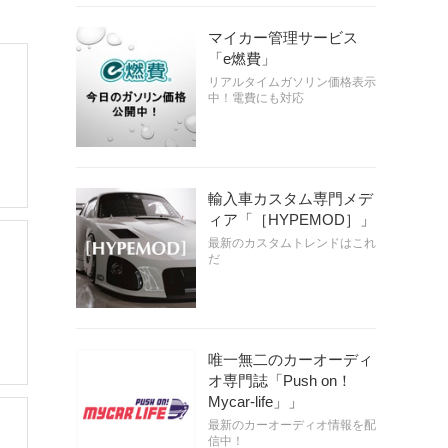
マイカー管理サービス
「e燃費」
リアルタイムガソリン価格表示
中！電費にも対応
輸入車カスタム専門メデ
ィア「［HYPEMOD］」
最新のカスタムトレンドはこれ
だ
唯一無二のカーオーディ
オ専門誌「Push on！
Mycar-life」」
最新のカーオーディオ情報を配
信中！