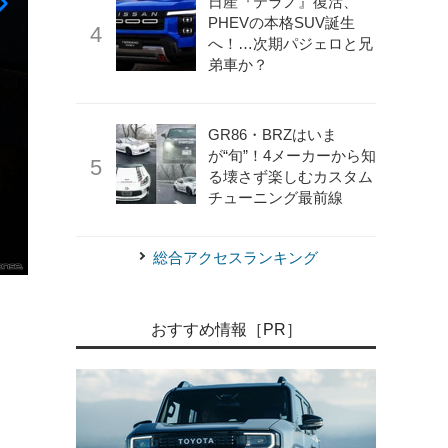
日産『テラノ』復活、
PHEVの本格SUV誕生
へ！…次期パジェロと兄
弟車か？
GR86・BRZはいま
が“旬”！4メーカーから知
る壊さず楽しむカスタム
チューニング最前線
総合アクセスランキング
《photo by Nissan》
日産 『ムラーノ』 新型 エクステリア
おすすめ情報［PR］