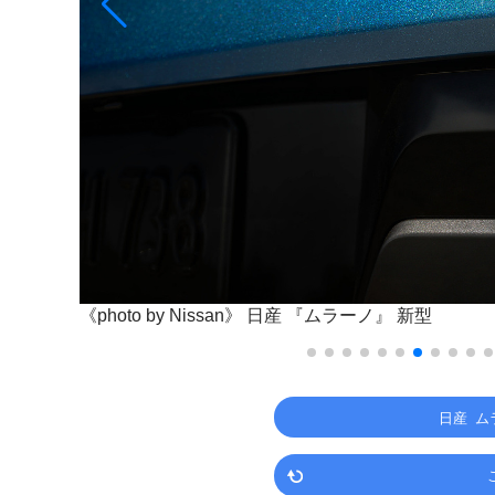
《photo by Nissan》
日産 『ムラーノ』 新型
日産 ム