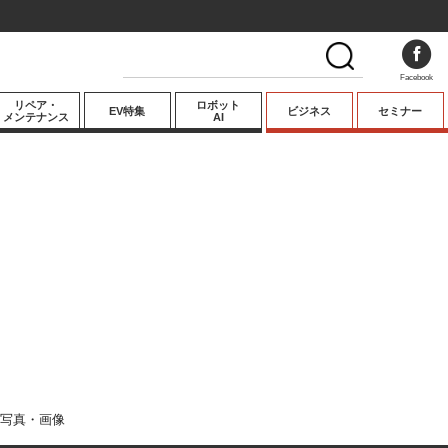
Facebook
リペア・
ロボット
EV特集
ビジネス
セミナー
メンテナンス
AI
プレミアム
業界動向
テクノロジー
キーパーソンイ
ンタビュー
写真・画像