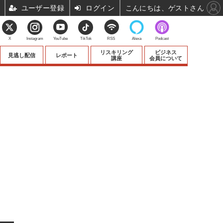
ユーザー登録
ログイン
こんにちは、ゲストさん
X
Instagram
YouTube
TikTok
RSS
Alexa
Podcast
リスキリング
ビジネス
見逃し配信
レポート
講座
会員について