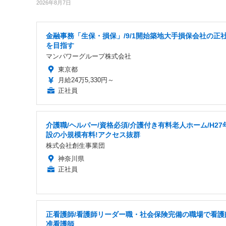
2026年8月7日
金融事務「生保・損保」/9/1開始築地大手損保会社の正
を目指す
マンパワーグループ株式会社
東京都
月給24万5,330円～
正社員
介護職/ヘルパー/資格必須/介護付き有料老人ホーム/H27
設の小規模有料!アクセス抜群
株式会社創生事業団
神奈川県
正社員
正看護師/看護師リーダー職・社会保険完備の職場で看護
准看護師