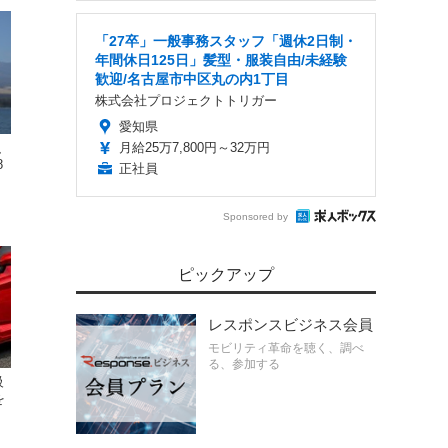
「27卒」一般事務スタッフ「週休2日制・
年間休日125日」髪型・服装自由/未経験
歓迎/名古屋市中区丸の内1丁目
株式会社プロジェクトトリガー
愛知県
、
月給25万7,800円～32万円
8
正社員
Sponsored by
ピックアップ
レスポンスビジネス会員
モビリティ革命を聴く、調べ
る、参加する
級
を