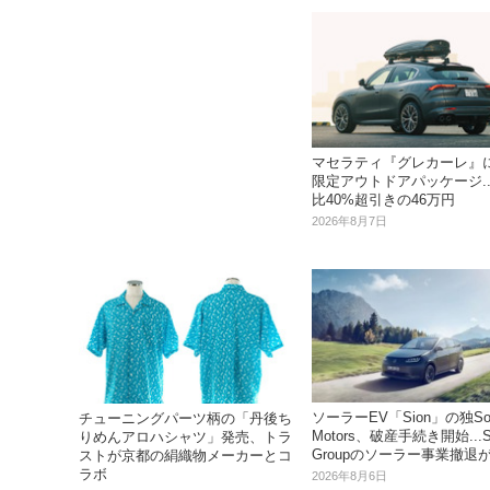
マセラティ『グレカーレ』
限定アウトドアパッケージ..
比40%超引きの46万円
2026年8月7日
ソーラーEV「Sion」の独So
チューニングパーツ柄の「丹後ち
Motors、破産手続き開始...S
りめんアロハシャツ」発売、トラ
Groupのソーラー事業撤退
ストが京都の絹織物メーカーとコ
ラボ
2026年8月6日