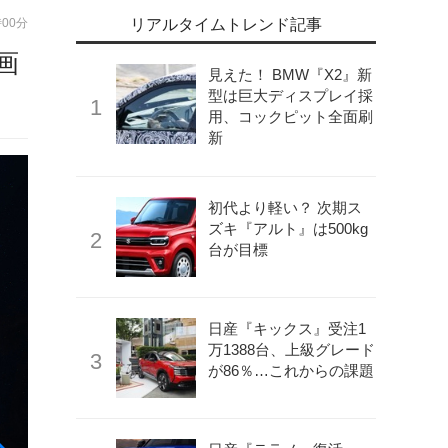
時00分
リアルタイムトレンド記事
画
見えた！ BMW『X2』新
型は巨大ディスプレイ採
用、コックピット全面刷
新
初代より軽い？ 次期ス
ズキ『アルト』は500kg
台が目標
日産『キックス』受注1
万1388台、上級グレード
が86％…これからの課題