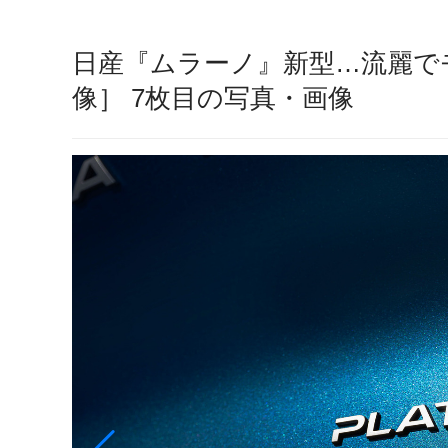
日産『ムラーノ』新型…流麗で
像］ 7枚目の写真・画像