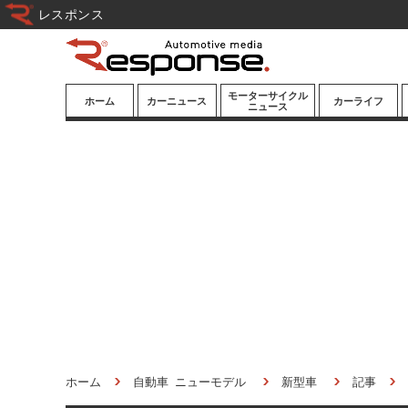
レスポンス
モーターサイクル
ホーム
カーニュース
カーライフ
ニュース
ニューモデル
ニューモデル
カスタマイズ
試乗記
試乗記
カーグッズ
道路交通/社会
カーオーディオ
鉄道
モータースポー
ツ/エンタメ
船舶
航空
宇宙
ホーム
自動車 ニューモデル
新型車
記事