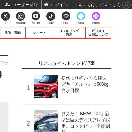
ユーザー登録
ログイン
こんにちは、ゲストさん
X
Instagram
YouTube
TikTok
RSS
Alexa
Podcast
リスキリング
ビジネス
見逃し配信
レポート
講座
会員について
時00分
リアルタイムトレンド記事
港
初代より軽い？ 次期ス
ズキ『アルト』は500kg
台が目標
見えた！ BMW『X2』新
型は巨大ディスプレイ採
用、コックピット全面刷