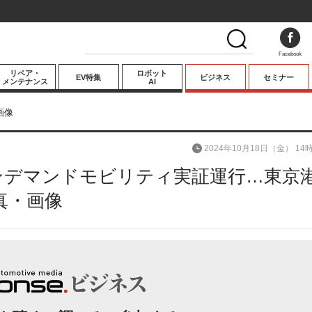
Facebook
リペア・
ロボット
EV特集
ビジネス
セミナー
メンテナンス
AI
プレミアム
画像
業界動向
2024年10月18日（金） 14
テクノロジー
のオンデマンドモビリティ実証運行…東京
キーパーソンイ
ンタビュー
真・画像
次の画像