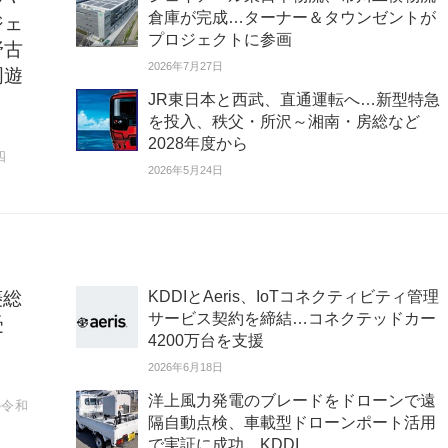
倉庫が完成…ターナー＆タウンゼントが
ジェ
プロジェクトに参画
野古
2026年7月27日
周遊
JR東日本と西武、直通運転へ…新型特急
を投入、秩父・所沢～湘南・房総など
2028年度から
四
2026年5月24日
菱総
KDDIとAeris、IoTコネクティビティ管理
サービス契約を締結…コネクテッドカー
受
4200万台を支援
2026年6月18日
洋上風力発電のブレードをドローンで遠
の令和
隔自動点検、車載型ドローンポート活用
で実証に成功…KDDI