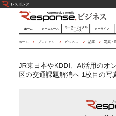
レスポンス
モーターサイクル
ホーム
カーニュース
カーライフ
ニュース
ニューモデル
ニューモデル
カスタマイズ
ホーム
プレミアム
ビジネス
記事
写真・
試乗記
試乗記
カーグッズ
道路交通/社会
カーオーディオ
JR東日本やKDDI、AI活用
鉄道
モータースポー
ツ/エンタメ
区の交通課題解消へ 1枚目の写
船舶
航空
宇宙