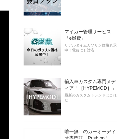
マイカー管理サービス
「e燃費」
リアルタイムガソリン価格表示
中！電費にも対応
輸入車カスタム専門メデ
ィア「［HYPEMOD］」
最新のカスタムトレンドはこれ
だ
唯一無二のカーオーディ
オ専門誌「Push on！