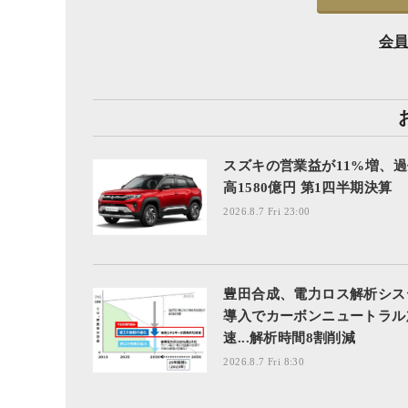
会
スズキの営業益が11%増、
高1580億円 第1四半期決算
2026.8.7 Fri 23:00
豊田合成、電力ロス解析シス
導入でカーボンニュートラル
速...解析時間8割削減
2026.8.7 Fri 8:30