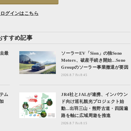
員ログインはこちら
おすすめ記事
過去最
ソーラーEV「Sion」の独Sono
Motors、破産手続き開始...Sono
Groupのソーラー事業撤退が要因
2026.8.7 Fri 8:45
テム
JR4社とJALが連携、インバウン
加
ド向け巡礼観光プロジェクト始
動...出羽三山・熊野古道・四国遍
路を軸に広域周遊を推進
2026.8.7 Fri 8:15