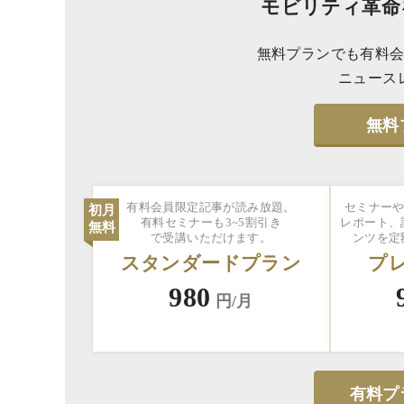
モビリティ革命
無料プランでも有料会
ニュース
無料
有料会員限定記事が読み放題。
セミナーや
初月
有料セミナーも3~5割引き
レポート、
無料
で受講いただけます。
ンツを定
スタンダードプラン
プ
980
円/月
有料プ