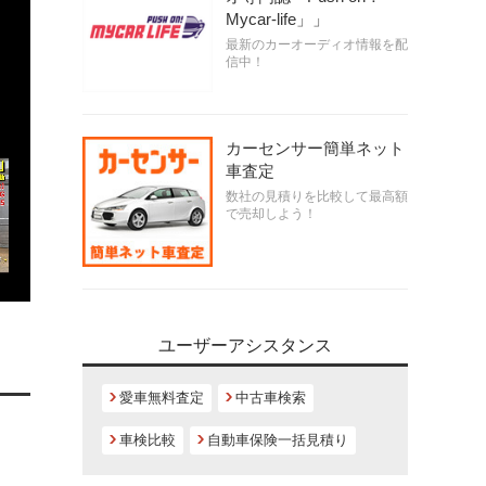
Mycar-life」」
最新のカーオーディオ情報を配
信中！
カーセンサー簡単ネット
車査定
数社の見積りを比較して最高額
で売却しよう！
ユーザーアシスタンス
愛車無料査定
中古車検索
車検比較
自動車保険一括見積り