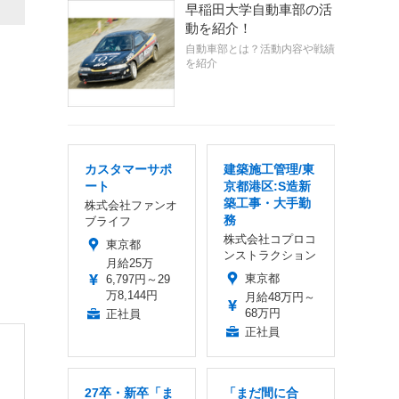
早稲田大学自動車部の活
動を紹介！
自動車部とは？活動内容や戦績
を紹介
カスタマーサポ
建築施工管理/東
ート
京都港区:S造新
築工事・大手勤
株式会社ファンオ
務
ブライフ
株式会社コプロコ
東京都
ンストラクション
月給25万
東京都
6,797円～29
万8,144円
月給48万円～
68万円
正社員
正社員
27卒・新卒「ま
「まだ間に合