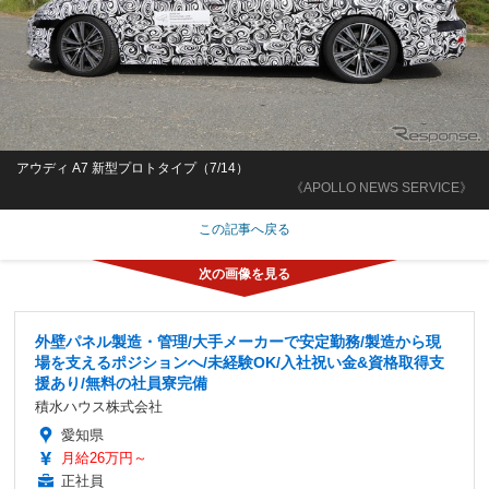
アウディ A7 新型プロトタイプ（7/14）
《APOLLO NEWS SERVICE》
この記事へ戻る
外壁パネル製造・管理/大手メーカーで安定勤務/製造から現
場を支えるポジションへ/未経験OK/入社祝い金&資格取得支
援あり/無料の社員寮完備
積水ハウス株式会社
愛知県
月給26万円～
正社員