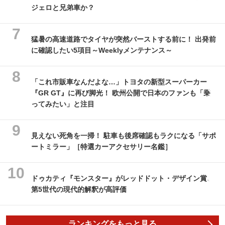
ジェロと兄弟車か？
猛暑の高速道路でタイヤが突然バーストする前に！ 出発前
に確認したい5項目～Weeklyメンテナンス～
「これ市販車なんだよな…」トヨタの新型スーパーカー
『GR GT』に再び脚光！ 欧州公開で日本のファンも「乗
ってみたい」と注目
見えない死角を一掃！ 駐車も後席確認もラクになる「サポ
ートミラー」［特選カーアクセサリー名鑑］
ドゥカティ『モンスター』がレッドドット・デザイン賞、
第5世代の現代的解釈が高評価
ランキングをもっと見る