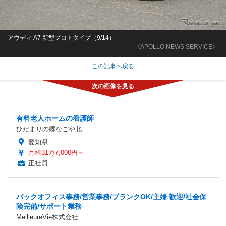
アウディ A7 新型プロトタイプ（9/14）
《APOLLO NEWS SERVICE》
この記事へ戻る
有料老人ホームの看護師
ひだまりの郷なごや北
愛知県
月給31万7,000円～
正社員
バックオフィス事務/営業事務/ブランクOK/主婦 歓迎/社会保
険完備/サポート業務
MeilleureVie株式会社