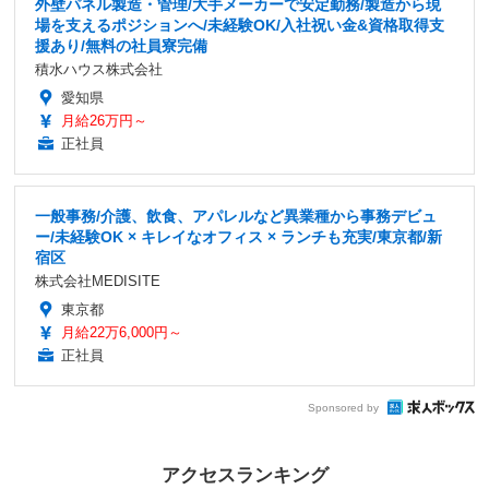
外壁パネル製造・管理/大手メーカーで安定勤務/製造から現
場を支えるポジションへ/未経験OK/入社祝い金&資格取得支
援あり/無料の社員寮完備
積水ハウス株式会社
愛知県
月給26万円～
正社員
一般事務/介護、飲食、アパレルなど異業種から事務デビュ
ー/未経験OK × キレイなオフィス × ランチも充実/東京都/新
宿区
株式会社MEDISITE
東京都
月給22万6,000円～
正社員
Sponsored by
アクセスランキング