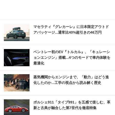
マセラティ『グレカーレ』に日本限定アウトド
アパッケージ...通常比40%超引きの46万円
ベントレー初のEV『トルカル』、「キュレーシ
ョンエンジン」搭載...4つのモードで車内体験を
最適化
蒸気機関からエンジンまで、「動力」はどう進
化したのか...工学の視点から読み解く歴史
ポルシェ911「タイプ991」を五感で楽しむ、革
新と古典が融合した第7世代を徹底特集