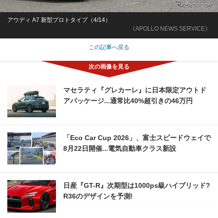
アウディ A7 新型プロトタイプ（4/14）
《APOLLO NEWS SERVICE》
この記事へ戻る
マセラティ『グレカーレ』に日本限定アウトド
アパッケージ...通常比40%超引きの46万円
「Eco Car Cup 2026」、富士スピードウェイで
8月22日開催...電気自動車クラス新設
日産『GT-R』次期型は1000ps級ハイブリッド?
R36のデザインを予測!