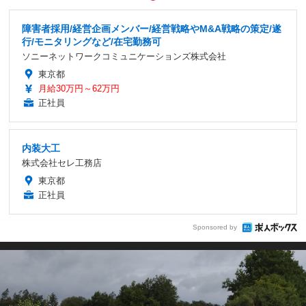
障害者採用/経営企画メンバー/経営戦略やM&A戦略の策定/遂
行/モニタリングなど/在宅勤務可
ソニーネットワークコミュニケーションズ株式会社
東京都
月給30万円～62万円
正社員
内装大工
株式会社セレ工務店
東京都
正社員
Sponsored by