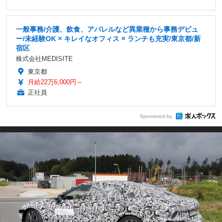
一般事務/介護、飲食、アパレルなど異業種から事務デビュ
ー/未経験OK × キレイなオフィス × ランチも充実/東京都/新
宿区
株式会社MEDISITE
東京都
月給22万6,000円～
正社員
Sponsored by