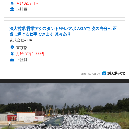
月給32万円～
正社員
法人営業/営業アシスタント/テレアポ AOAで 次の自分へ 正
当に輝ける仕事できます 賞与あり
株式会社AOA
東京都
月給27万4,000円～
正社員
Sponsored by