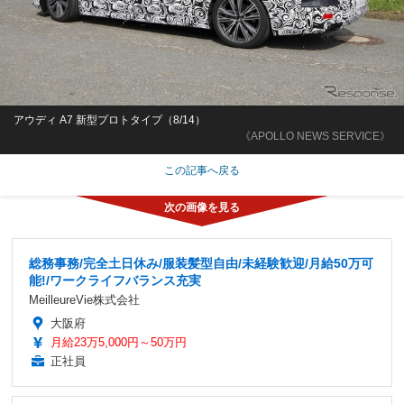
アウディ A7 新型プロトタイプ（8/14）
《APOLLO NEWS SERVICE》
この記事へ戻る
総務事務/完全土日休み/服装髪型自由/未経験歓迎/月給50万可
能!/ワークライフバランス充実
MeilleureVie株式会社
大阪府
月給23万5,000円～50万円
正社員