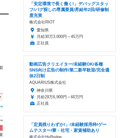
「安定環境で長く働く!」デバッグスタッ
フ/バグ探しの専属要員/昇給年2回/研修制
度充実
株式会社RIOT
愛知県
月給30万3,000円～45万円
正社員
動画広告クリエイター/未経験OK/各種
製
SNS向け広告の制作/第二新卒歓迎/完全週
休2日制
AQUARIUS株式会社
神奈川県
月給29万6,900円～60万円
正社員
「定員残りわずか!」/未経験採用枠/ゲー
ムテスター/寮・社宅・家賃補助あり
業
株式会社HyBridge