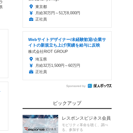
ラ
東京都
県
月給30万円～51万8,000円
正社員
Webサイトデザイナー/未経験歓迎/企業サ
イトの新規立ち上げ/実績を給与に反映
株式会社RIOT GROUP
埼玉県
月給32万1,500円～60万円
正社員
Sponsored by
上
ピックアップ
レスポンスビジネス会員
モビリティ革命を聴く、調べ
る、参加する