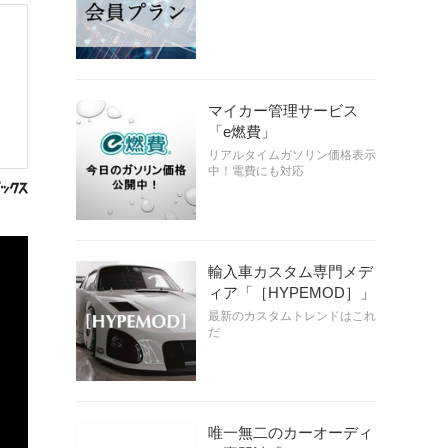
マイカー管理サービス
「e燃費」
リアルタイムガソリン価格表示
中！電費にも対応
輸入車カスタム専門メデ
ィア「［HYPEMOD］」
最新のカスタムトレンドはこれ
だ
唯一無二のカーオーディ