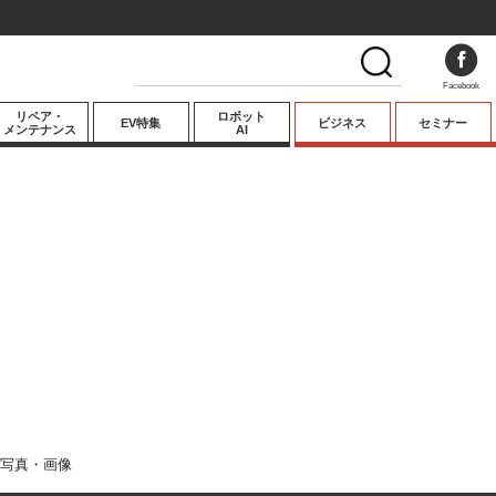
Facebook
リペア・
ロボット
EV特集
ビジネス
セミナー
メンテナンス
AI
プレミアム
業界動向
テクノロジー
キーパーソンイ
ンタビュー
写真・画像