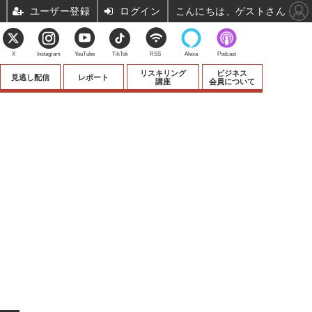
ユーザー登録
ログイン
こんにちは、ゲストさん
X
Instagram
YouTube
TikTok
RSS
Alexa
Podcast
リスキリング
ビジネス
見逃し配信
レポート
講座
会員について