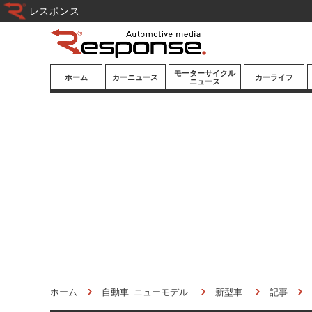
レスポンス
モーターサイクル
ホーム
カーニュース
カーライフ
ニュース
ニューモデル
ニューモデル
カスタマイズ
試乗記
試乗記
カーグッズ
道路交通/社会
カーオーディオ
鉄道
モータースポー
ツ/エンタメ
船舶
航空
宇宙
ホーム
自動車 ニューモデル
新型車
記事