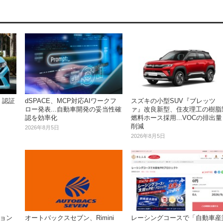
、認証
dSPACE、MCP対応AIワークフ
スズキの小型SUV『ブレッツ
ロー発表...自動車開発の妥当性確
ァ』改良新型、住友理工の樹脂
認を効率化
燃料ホース採用...VOCの排出量
削減
2026年8月5日
2026年8月5日
ション
レーシングコースで「自動車産
オートバックスセブン、Rimini