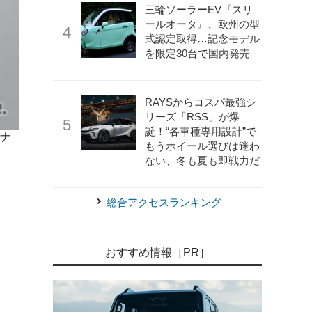
三輪ソーラーEV『スリ
ールオータ』、欧州の型
式認定取得…記念モデル
を限定30台で国内発売
RAYSからコスパ最強シ
リーズ「RSS」が爆
誕！“各車種専用設計”で
ナ
《写真提供 ステランティスジャパン》
グランドチェロキ
もうホイール選びは迷わ
ルバッジ
ない、冬も夏も即戦力だ
総合アクセスランキング
おすすめ情報［PR］