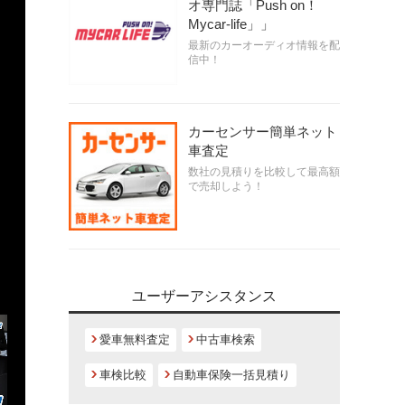
オ専門誌「Push on！
Mycar-life」」
最新のカーオーディオ情報を配
信中！
カーセンサー簡単ネット
車査定
数社の見積りを比較して最高額
で売却しよう！
ユーザーアシスタンス
愛車無料査定
中古車検索
車検比較
自動車保険一括見積り