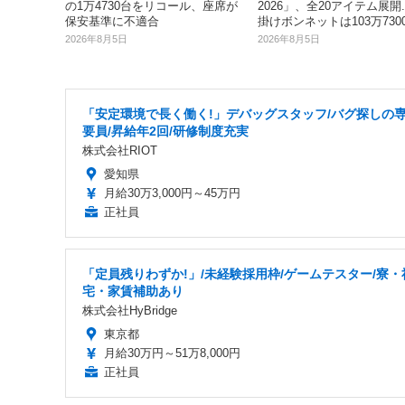
の1万4730台をリコール、座席が
2026」、全20アイテム展開.
保安基準に不適合
掛けボンネットは103万730
2026年8月5日
2026年8月5日
「安定環境で長く働く!」デバッグスタッフ/バグ探しの
要員/昇給年2回/研修制度充実
株式会社RIOT
愛知県
月給30万3,000円～45万円
正社員
「定員残りわずか!」/未経験採用枠/ゲームテスター/寮・
宅・家賃補助あり
株式会社HyBridge
東京都
月給30万円～51万8,000円
正社員