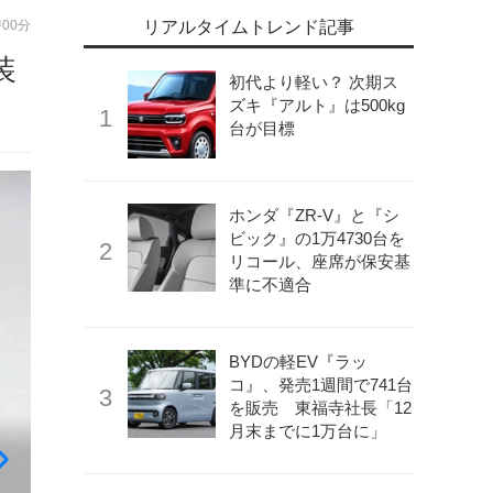
時00分
リアルタイムトレンド記事
装
初代より軽い？ 次期ス
ズキ『アルト』は500kg
台が目標
ホンダ『ZR-V』と『シ
ビック』の1万4730台を
リコール、座席が保安基
準に不適合
BYDの軽EV『ラッ
コ』、発売1週間で741台
を販売 東福寺社長「12
月末までに1万台に」