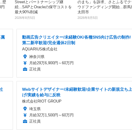
..壁
のまち」を訴求、さとふるでク
Streetとパートナーシップ継
0円
ウドファンディング開始...群馬
続...SAPとOracleの保守コストを
太田市
最大90%削減
2026年8月5日
2026年8月5日
専属
動画広告クリエイター/未経験OK/各種SNS向け広告の制作/
第二新卒歓迎/完全週休2日制
AQUARIUS株式会社
神奈川県
月給29万6,900円～60万円
正社員
社
Webサイトデザイナー/未経験歓迎/企業サイトの新規立ち
げ/実績を給与に反映
株式会社RIOT GROUP
埼玉県
月給32万1,500円～60万円
正社員