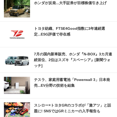
ホンダが反発...大手証券が目標株価引き上げ
トヨタ紡織、FTSE4Good指数に3年連続選
定...ESG評価で存在感
7月の国内新車販売、ホンダ『N-BOX』3カ月連
続首位、2位はスズキ『スペーシア』[新聞ウォ
ッチ]
テスラ、家庭用蓄電池「Powerwall 3」日本発
売...EV分野の技術を結集
スシロー×トヨタGRのコラボが「激アツ」と話
題に! SNSではGRミニカーの入手報告も