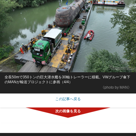
全長50mで350トンの巨大潜水艦を30軸トレーラーに積載。VWグループ傘下
のMANが輸送プロジェクトに参画（4/4）
《photo by MAN》
この記事へ戻る