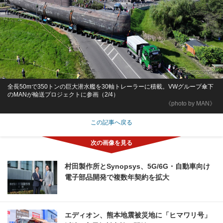
全長50mで350トンの巨大潜水艦を30軸トレーラーに積載。VWグループ傘下
のMANが輸送プロジェクトに参画（2/4）
《photo by MAN》
この記事へ戻る
村田製作所とSynopsys、5G/6G・自動車向け
電子部品開発で複数年契約を拡大
エディオン、熊本地震被災地に「ヒマワリ号」