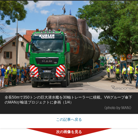
全長50mで350トンの巨大潜水艦を30軸トレーラーに積載。VWグループ傘下
のMANが輸送プロジェクトに参画（1/4）
《photo by MAN》
この記事へ戻る