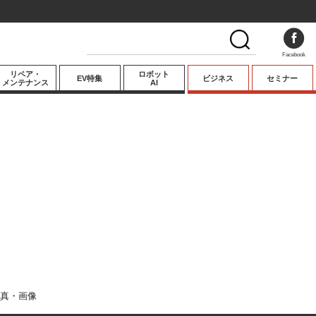
Facebook
リペア・
ロボット
EV特集
ビジネス
セミナー
メンテナンス
AI
プレミアム
業界動向
テクノロジー
キーパーソンイ
ンタビュー
真・画像