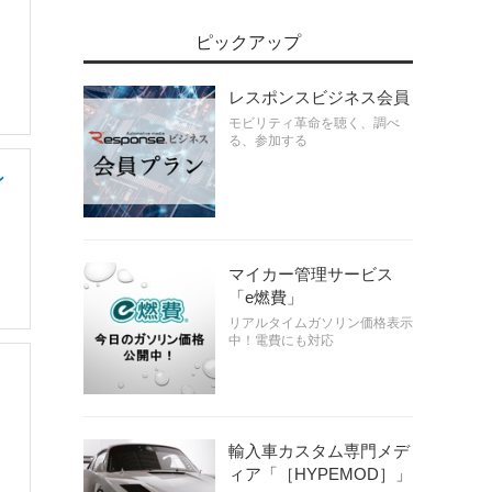
ピックアップ
レスポンスビジネス会員
モビリティ革命を聴く、調べ
る、参加する
ン
マイカー管理サービス
「e燃費」
リアルタイムガソリン価格表示
中！電費にも対応
輸入車カスタム専門メデ
ィア「［HYPEMOD］」