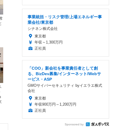
事業統括・リスク管理/上場エネルギー事
常
業会社/東京都
と
シナネン株式会社
東京都
年収～1,300万円
正社員
「COO」新会社を事業責任者として創
る、BizDev募集/インターネット/Webサ
ービス・ASP
GMOサイバーセキュリティ byイエラエ株式
ペ
会社
を
p
東京都
京
年収900万円～1,200万円
正社員
Sponsored by