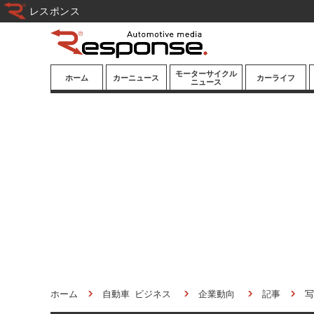
レスポンス
モーターサイクル
ホーム
カーニュース
カーライフ
ニュース
ニューモデル
ニューモデル
カスタマイズ
試乗記
試乗記
カーグッズ
道路交通/社会
カーオーディオ
鉄道
モータースポー
ツ/エンタメ
船舶
航空
宇宙
ホーム
自動車 ビジネス
企業動向
記事
写