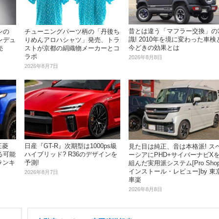
昔とは違う「マフラー交換」の
ンの
チューニングパーツ柄の「丹後ち
識! 2010年を境に変わった車検
ンデュ
りめんアロハシャツ」発売、トラ
今どきの効果とは
売
ストが京都の絹織物メーカーとコ
ラボ
2026年8月8日
2026年8月7日
三菱
日産『GT-R』次期型は1000ps級
見た目は純正、音は本格派! ス
る可能
ハイブリッド? R36のデザインを
ーシアにPHD+サイバーナビX
ランキ
予測!
組んだ実用派システム[Pro Sho
インストール・レビュー]by 東
2026年8月7日
車楽
2026年8月8日