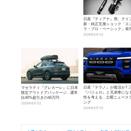
日産『ティアナ』用、テイ
新・純正互換ショック「エ
ラ・プロ・ベーシック」発
2026年8月7日
日産『テラノ』が復活か? 
マセラティ『グレカーレ』に日本
『パジェロ』と兄弟車にな
限定アウトドアパッケージ...通常
性を考える...土曜ニュース
比40%超引きの46万円
ング
2026年8月7日
2026年8月7日