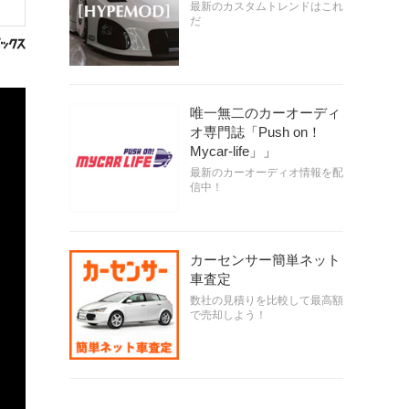
最新のカスタムトレンドはこれ
だ
唯一無二のカーオーディ
オ専門誌「Push on！
Mycar-life」」
最新のカーオーディオ情報を配
信中！
カーセンサー簡単ネット
車査定
数社の見積りを比較して最高額
で売却しよう！