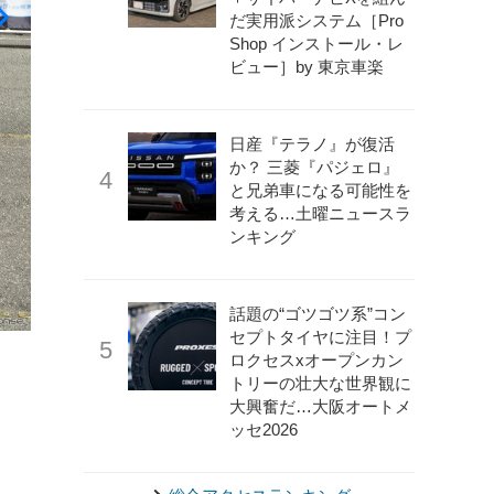
だ実用派システム［Pro
Shop インストール・レ
ビュー］by 東京車楽
日産『テラノ』が復活
か？ 三菱『パジェロ』
と兄弟車になる可能性を
考える…土曜ニュースラ
ンキング
《写真撮影 宮崎壮人》
スーパー耐久に参戦する水素エンジ
話題の“ゴツゴツ系”コン
セプトタイヤに注目！プ
ロクセスxオープンカン
トリーの壮大な世界観に
大興奮だ…大阪オートメ
ッセ2026