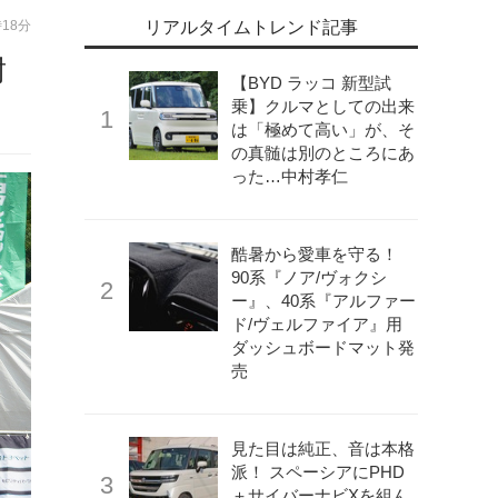
時18分
リアルタイムトレンド記事
耐
【BYD ラッコ 新型試
乗】クルマとしての出来
は「極めて高い」が、そ
の真髄は別のところにあ
った…中村孝仁
酷暑から愛車を守る！
90系『ノア/ヴォクシ
ー』、40系『アルファー
ド/ヴェルファイア』用
ダッシュボードマット発
売
見た目は純正、音は本格
派！ スペーシアにPHD
＋サイバーナビXを組ん