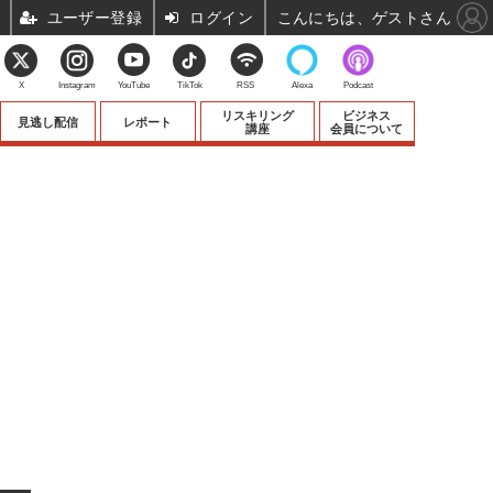
ユーザー登録
ログイン
こんにちは、ゲストさん
X
Instagram
YouTube
TikTok
RSS
Alexa
Podcast
リスキリング
ビジネス
見逃し配信
レポート
講座
会員について