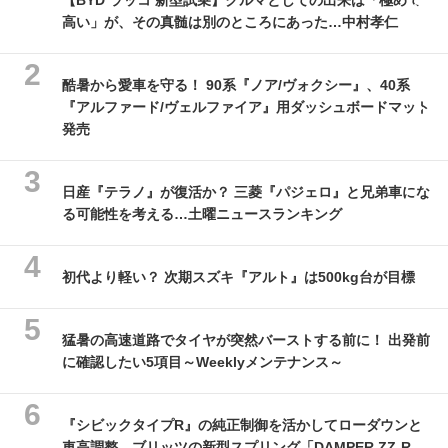
【BYD ラッコ 新型試乗】クルマとしての出来は「極めて
高い」が、その真髄は別のところにあった…中村孝仁
酷暑から愛車を守る！ 90系『ノア/ヴォクシー』、40系
『アルファード/ヴェルファイア』用ダッシュボードマット
発売
日産『テラノ』が復活か？ 三菱『パジェロ』と兄弟車にな
る可能性を考える…土曜ニュースランキング
初代より軽い？ 次期スズキ『アルト』は500kg台が目標
猛暑の高速道路でタイヤが突然バーストする前に！ 出発前
に確認したい5項目～Weeklyメンテナンス～
『シビックタイプR』の純正制御を活かしてローダウンと
車高調整、ブリッツの新型スプリング「DAMPER ZZ-R