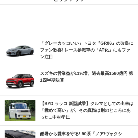
「グレーカッコいい」トヨタ『GR86』の改良に
ファン歓喜! レース参戦車の「AT化」にもファ
ン注目
スズキの営業益が11%増、過去最高1580億円 第
1四半期決算
【BYD ラッコ 新型試乗】クルマとしての出来は
「極めて高い」が、その真髄は別のところにあ
った...中村孝仁
酷暑から愛車を守る! 90系『ノア/ヴォクシ