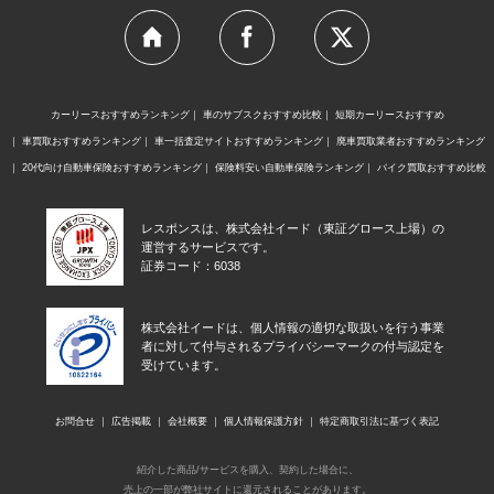
カーリースおすすめランキング
車のサブスクおすすめ比較
短期カーリースおすすめ
車買取おすすめランキング
車一括査定サイトおすすめランキング
廃車買取業者おすすめランキング
20代向け自動車保険おすすめランキング
保険料安い自動車保険ランキング
バイク買取おすすめ比較
レスポンスは、株式会社イード（東証グロース上場）の
運営するサービスです。
証券コード：6038
株式会社イードは、個人情報の適切な取扱いを行う事業
者に対して付与されるプライバシーマークの付与認定を
受けています。
お問合せ
広告掲載
会社概要
個人情報保護方針
特定商取引法に基づく表記
紹介した商品/サービスを購入、契約した場合に、
売上の一部が弊社サイトに還元されることがあります。