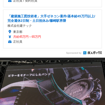
正社員 / 契約社員
「建築施工図技術者」大手ゼネコン案件/基本給45万円以上/
完全週休2日制・土日祝休み/篠崎駅界隈
株式会社建テック
東京都
月給45万円～65万円
正社員
Sponsored by