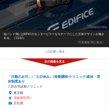
短バンド側にはKP47のセンターピラーをモチーフにした立体デザインが施さ
れる。（13/32）
《写真撮影 関口敬文》
この記事へ戻る
「日勤のみ可」/「土日休み」/准看護師/クリニック/産休・育
休制度あり
三田在宅診療クリニック
東京都
月給30万円～
正社員