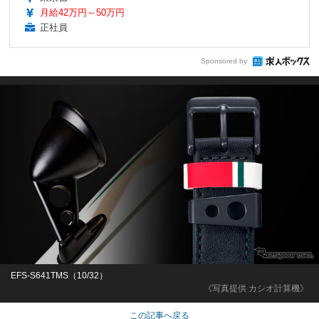
月給42万円～50万円
正社員
Sponsored by
EFS-S641TMS（10/32）
《写真提供 カシオ計算機》
この記事へ戻る