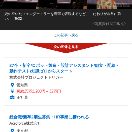
穴の空いたフェンダーミラーを遊環で表現するなど、こだわりが非常に強
い。（9/32）
《写真撮影 関口敬文》
この記事へ戻る
27卒・新卒/ロボット製造・設計アシスタント/組立・配線・
動作テスト/知識ゼロからスタート
株式会社プロジェクトトリガー
愛知県
月給25万2,200円～32万円
正社員
総合職/新卒2期生募集・HR事業に携われる
Acroforce株式会社
東京都