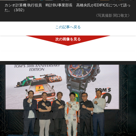
カシオ計算機 執行役員 時計BU事業部長 高橋央氏がEDIFICEについて語っ
た。（3/32）
《写真撮影 関口敬文》
この記事へ戻る