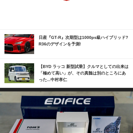
日産『GT-R』次期型は1000ps級ハイブリッド?
R36のデザインを予測!
【BYD ラッコ 新型試乗】クルマとしての出来は
「極めて高い」が、その真髄は別のところにあ
った...中村孝仁