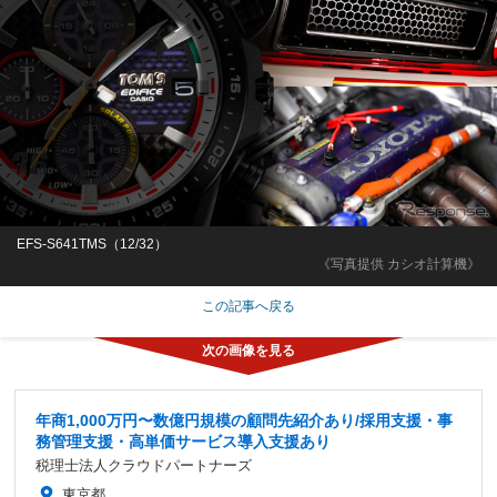
EFS-S641TMS（12/32）
《写真提供 カシオ計算機》
この記事へ戻る
年商1,000万円〜数億円規模の顧問先紹介あり/採用支援・事
務管理支援・高単価サービス導入支援あり
税理士法人クラウドパートナーズ
東京都