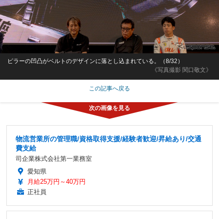
ピラーの凹凸がベルトのデザインに落とし込まれている。（8/32）
《写真撮影 関口敬文》
この記事へ戻る
物流営業所の管理職/資格取得支援/経験者歓迎/昇給あり/交通
費支給
司企業株式会社第一業務室
愛知県
月給25万円～40万円
正社員