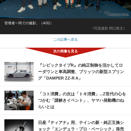
登壇者一同での撮影。（4/32）
《写真撮影 関口敬文》
この記事へ戻る
『シビックタイプR』の純正制御を活かしてロ
ーダウンと車高調整、ブリッツの新型スプリン
グ「DAMPER ZZ-R A」
「コト消費」の次は「トキ消費」...Z世代の心を
つかむ「謎解きイベント」、ヤマハ発動機のね
らいとは
日産『ティアナ』用、テインの新・純正互換シ
ョック「エンデュラ・プロ・ベーシック」発売