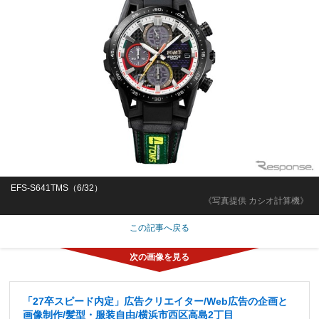
EFS-S641TMS（6/32）
《写真提供 カシオ計算機》
この記事へ戻る
「27卒スピード内定」広告クリエイター/Web広告の企画と
画像制作/髪型・服装自由/横浜市西区高島2丁目