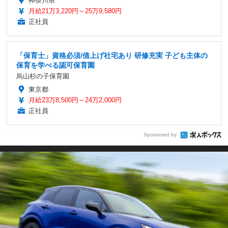
神奈川県
月給21万3,220円～25万9,580円
正社員
「保育士」資格必須/借上げ社宅あり 研修充実 子ども主体の
保育を学べる認可保育園
烏山杉の子保育園
東京都
月給23万8,500円～24万2,000円
正社員
Sponsored by