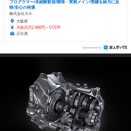
プログラマー/未経験歓迎/開発・実装メイン/実績を給与に反
映/安心の待遇
株式会社大斗
大阪府
月給31万2,900円～57万円
正社員
Sponsored by