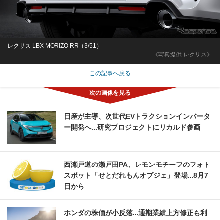
レクサス LBX MORIZO RR（3/51）
《写真提供 レクサス》
この記事へ戻る
日産が主導、次世代EVトラクションインバータ
ー開発へ...研究プロジェクトにリカルド参画
西瀬戸道の瀬戸田PA、レモンモチーフのフォト
スポット「せとだれもんオブジェ」登場...8月7
日から
ホンダの株価が小反落...通期業績上方修正も利