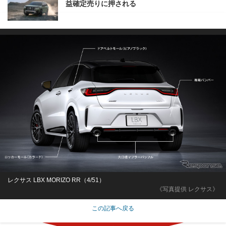
益確定売りに押される
レクサス LBX MORIZO RR（4/51）
《写真提供 レクサス》
この記事へ戻る