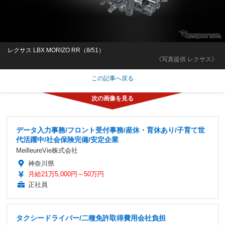
レクサス LBX MORIZO RR（8/51）
《写真提供 レクサス》
この記事へ戻る
データ入力事務/フロント受付事務/産休・育休あり/子育て世
代活躍中/社会保険完備/安定企業
MeilleureVie株式会社
神奈川県
月給21万5,000円～50万円
正社員
タクシードライバー/二種免許取得費用会社負担