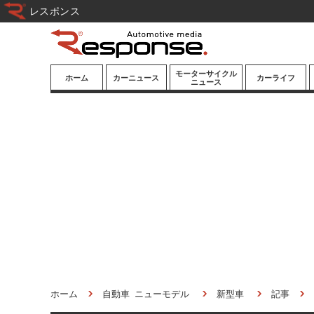
レスポンス
モーターサイクル
ホーム
カーニュース
カーライフ
ニュース
ニューモデル
ニューモデル
カスタマイズ
試乗記
試乗記
カーグッズ
道路交通/社会
カーオーディオ
鉄道
モータースポー
ツ/エンタメ
船舶
航空
宇宙
ホーム
自動車 ニューモデル
新型車
記事