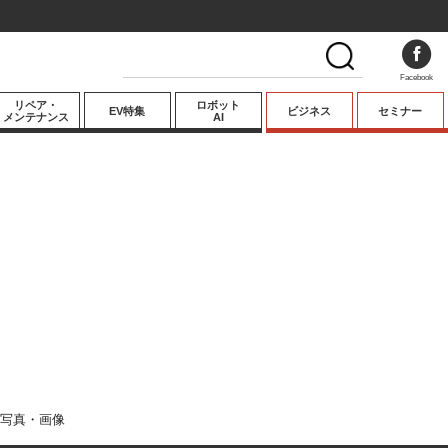
Facebook
リペア・
ロボット
EV特集
ビジネス
セミナー
メンテナンス
AI
プレミアム
業界動向
テクノロジー
キーパーソンイ
ンタビュー
写真・画像