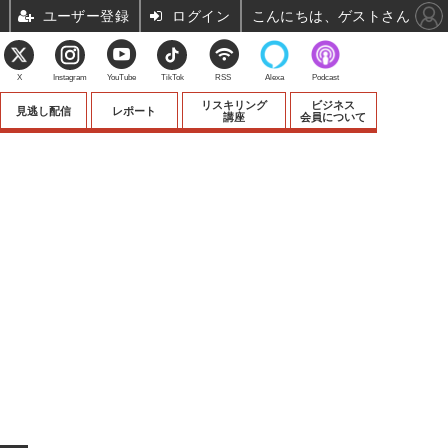
ユーザー登録
ログイン
こんにちは、ゲストさん
X
Instagram
YouTube
TikTok
RSS
Alexa
Podcast
リスキリング
ビジネス
見逃し配信
レポート
講座
会員について