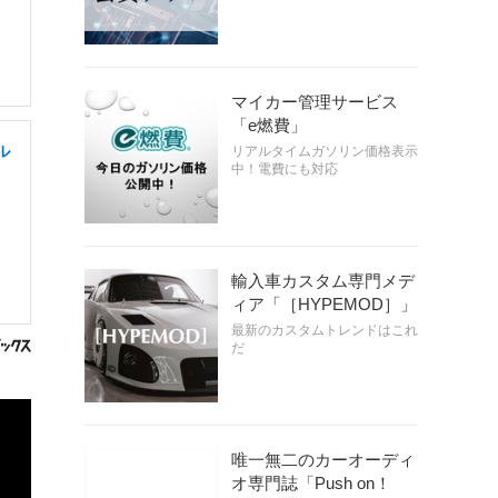
マイカー管理サービス
「e燃費」
ル
リアルタイムガソリン価格表示
中！電費にも対応
輸入車カスタム専門メデ
ィア「［HYPEMOD］」
最新のカスタムトレンドはこれ
だ
唯一無二のカーオーディ
オ専門誌「Push on！