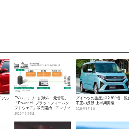
EVバッテリー試験を一元管理、
ダイハツの生産が12.8%増、認
『アル
「Power HILプラットフォームソ
不正の反動 上半期実績
フトウェア」販売開始...アンリツ
2026年8月5日
2026年8月5日