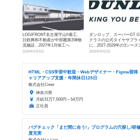
LOGIFRONT名古屋守山II着工、
ダンロップ、スーパーGT GT
日鉄興和不動産が中部圏第3弾物
クラスの公式タイヤサプラ
流施設...2027年1月竣工へ
に...2027‐2029年の3シーズ
2026年8月5日
2026年8月5日
HTML・CSS学習中歓迎・Webデザイナー・Figma習得
ャリアアップ支援・年間休日125日
株式会社Creer
神奈川県
月給31万7,500円～54万円
正社員
バグチェック「まだ間に合う!」プログラムの穴探し/研
度充実
株式会社Le Lien