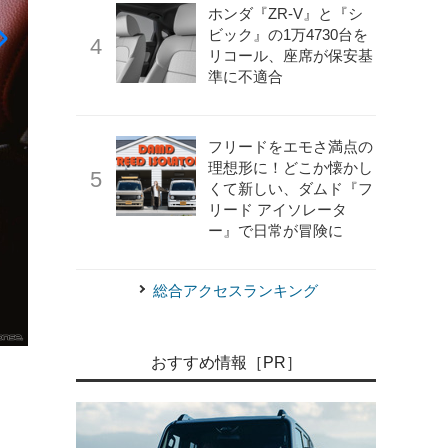
ホンダ『ZR-V』と『シ
ビック』の1万4730台を
リコール、座席が保安基
準に不適合
フリードをエモさ満点の
理想形に！どこか懐かし
くて新しい、ダムド『フ
リード アイソレータ
ー』で日常が冒険に
総合アクセスランキング
《photo by BMW》
BMW M2 改良新型
おすすめ情報［PR］