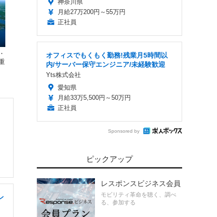
神奈川県
月給27万200円～55万円
正社員
・
オフィスでもくもく勤務!残業月5時間以
重
内/サーバー保守エンジニア/未経験歓迎
Yts株式会社
愛知県
月給33万5,500円～50万円
正社員
Sponsored by
ピックアップ
レスポンスビジネス会員
モビリティ革命を聴く、調べ
ン
る、参加する