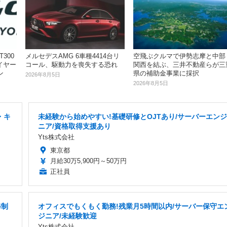
300
メルセデスAMG 6車種4414台リ
空飛ぶクルマで伊勢志摩と中部
イヤー
コール、駆動力を喪失する恐れ
関西を結ぶ、三井不動産らが三
ン
県の補助金事業に採択
2026年8月5日
2026年8月5日
・キ
未経験から始めやすい!基礎研修とOJTあり/サーバーエンジ
ニア/資格取得支援あり
Yts株式会社
東京都
月給30万5,900円～50万円
正社員
修制
オフィスでもくもく勤務!残業月5時間以内/サーバー保守エ
ジニア/未経験歓迎
Yts株式会社