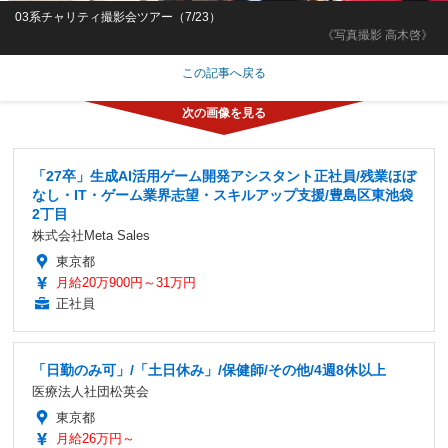
03系チャリティ撮影会ツアー（7/23）
《写真撮影 高木啓》
この記事へ戻る
「27卒」生成AI活用ゲーム開発アシスタント正社員/残業ほぼ
なし・IT・ゲーム業界志望・スキルアップ支援/豊島区東池袋
2丁目
株式会社Meta Sales
東京都
月給20万900円～31万円
正社員
「日勤のみ可」/「土日休み」/保健師/その他/4週8休以上
医療法人社団松英会
東京都
月給26万円～