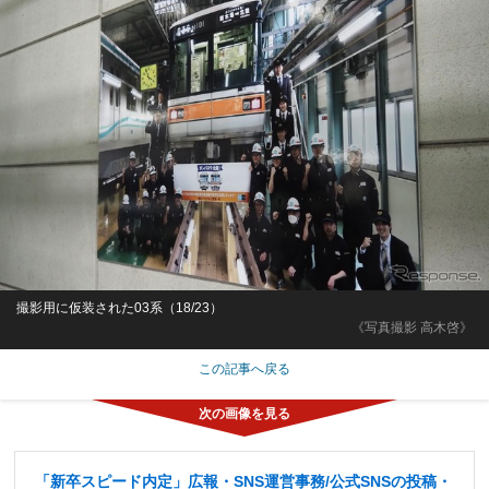
撮影用に仮装された03系（18/23）
《写真撮影 高木啓》
この記事へ戻る
「新卒スピード内定」広報・SNS運営事務/公式SNSの投稿・