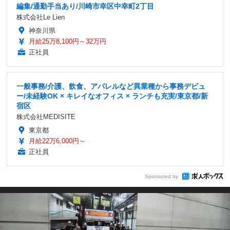
編集/通勤手当あり/川崎市幸区中幸町2丁目
株式会社Le Lien
神奈川県
月給25万8,100円～32万円
正社員
一般事務/介護、飲食、アパレルなど異業種から事務デビュ
ー/未経験OK × キレイなオフィス × ランチも充実/東京都/新
宿区
株式会社MEDISITE
東京都
月給22万6,000円～
正社員
Sponsored by