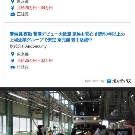
東京都
月給26万円～38万円
正社員
警備員/夜勤 警備デビュー大歓迎 家族も安心 創業50年以上の
上場企業グループで安定 寮完備 若手活躍中
株式会社AndSecurity
東京都
月給26万円～30万円
正社員
Sponsored by