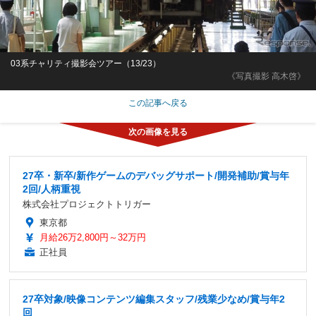
03系チャリティ撮影会ツアー（13/23）
《写真撮影 高木啓》
この記事へ戻る
27卒・新卒/新作ゲームのデバッグサポート/開発補助/賞与年
2回/人柄重視
株式会社プロジェクトトリガー
東京都
月給26万2,800円～32万円
正社員
27卒対象/映像コンテンツ編集スタッフ/残業少なめ/賞与年2
回