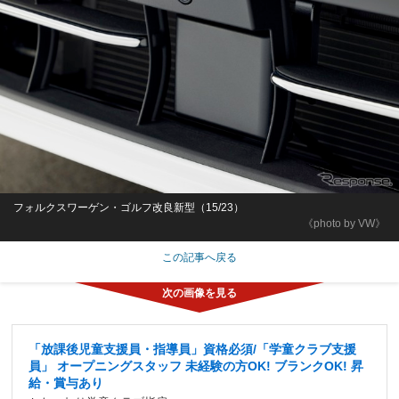
フォルクスワーゲン・ゴルフ改良新型（15/23）
《photo by VW》
この記事へ戻る
「放課後児童支援員・指導員」資格必須/「学童クラブ支援
員」 オープニングスタッフ 未経験の方OK! ブランクOK! 昇
給・賞与あり