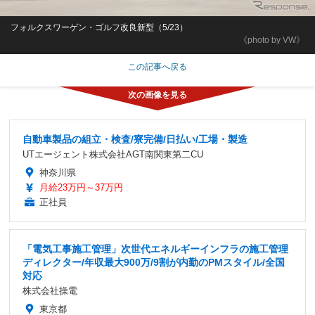
フォルクスワーゲン・ゴルフ改良新型（5/23）
《photo by VW》
この記事へ戻る
自動車製品の組立・検査/寮完備/日払い/工場・製造
UTエージェント株式会社AGT南関東第二CU
神奈川県
月給23万円～37万円
正社員
「電気工事施工管理」次世代エネルギーインフラの施工管理
ディレクター/年収最大900万/9割が内勤のPMスタイル/全国
対応
株式会社操電
東京都