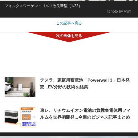
フォルクスワーゲン・ゴルフ改良新型（1/23）
《photo by VW》
この記事へ戻る
テスラ、家庭用蓄電池「Powerwall 3」日本発
売...EV分野の技術を結集
東レ、リチウムイオン電池の負極集電体用フィ
ルムを世界初開発...今週のビジネス記事まとめ