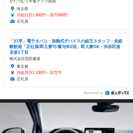
かたつむり学童クラブ指扇
埼玉県
月給21万1,800円～26万800円
正社員
「27卒」電子タバコ・加熱式デバイスの組立スタッフ・未経
験歓迎「正社員/即入寮可/賞与年2回」即入寮OK・渋谷区道
玄坂1丁目
株式会社窪田建築
東京都
月給25万1,100円～32万円
正社員
Sponsored by