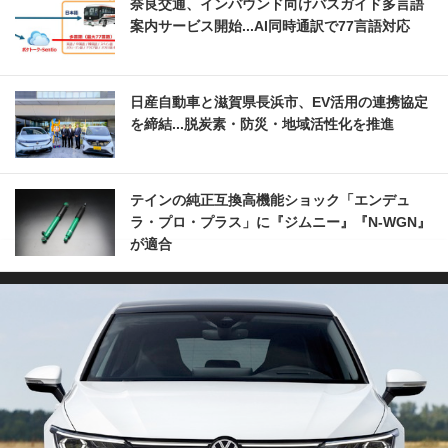
奈良交通、インバウンド向けバスガイド多言語
案内サービス開始...AI同時通訳で77言語対応
日産自動車と滋賀県長浜市、EV活用の連携協定
を締結...脱炭素・防災・地域活性化を推進
テインの純正互換高機能ショック「エンデュ
ラ・プロ・プラス」に『ジムニー』『N-WGN』
が適合