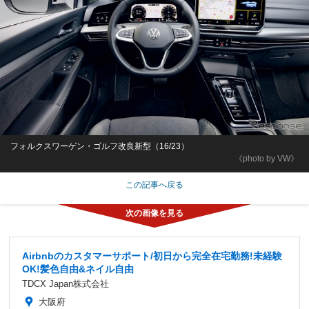
フォルクスワーゲン・ゴルフ改良新型（16/23）
《photo by VW》
この記事へ戻る
Airbnbのカスタマーサポート/初日から完全在宅勤務!未経験
OK!髪色自由&ネイル自由
TDCX Japan株式会社
大阪府