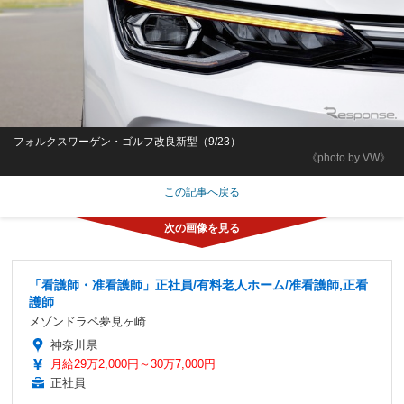
フォルクスワーゲン・ゴルフ改良新型（9/23）
《photo by VW》
この記事へ戻る
「看護師・准看護師」正社員/有料老人ホーム/准看護師,正看
護師
メゾンドラペ夢見ヶ崎
神奈川県
月給29万2,000円～30万7,000円
正社員