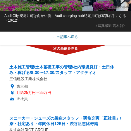
Audi City 紀尾井町は向かい側。Audi charging hub紀尾井町は写真右手になる
（10/12）
《写真撮影 高木啓》
この記事へ戻る
土木施工管理/土木基礎工事の管理/社内環境良好・土日休
み・稼げる/8:30〜17:30/スタッフ・アクティオ
三信建設工業株式会社
東京都
月給25万円～35万円
正社員
スニーカー・シューズの製造スタッフ・研修充実「正社員」/
寮・社宅あり・年間休日125日・渋谷区恵比寿南
株式会社RIOT GROUP