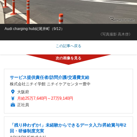
Audi charging hub紀尾井町（9/12）
《写真撮影 高木啓》
この記事へ戻る
サービス提供責任者/訪問介護/交通費支給
株式会社ニチイ学館 ニチイケアセンター豊中
大阪府
月給25万7,640円～27万9,140円
正社員
「残り枠わずか!」未経験からできるデータ入力/昇給賞与年2
回・研修制度充実