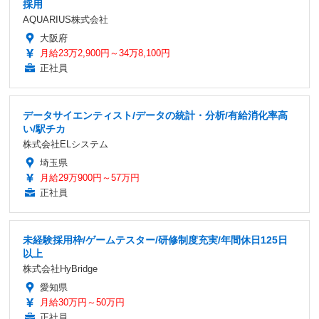
採用
AQUARIUS株式会社
大阪府
月給23万2,900円～34万8,100円
正社員
データサイエンティスト/データの統計・分析/有給消化率高
い/駅チカ
株式会社ELシステム
埼玉県
月給29万900円～57万円
正社員
未経験採用枠/ゲームテスター/研修制度充実/年間休日125日
以上
株式会社HyBridge
愛知県
月給30万円～50万円
正社員