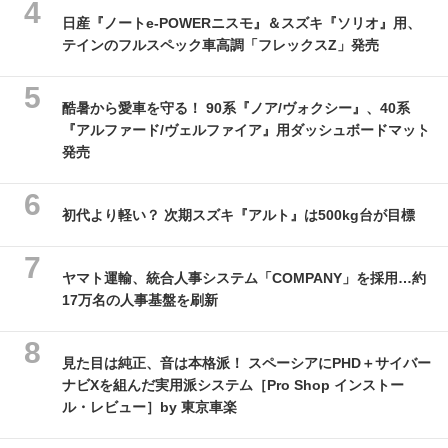
日産『ノートe-POWERニスモ』＆スズキ『ソリオ』用、
テインのフルスペック車高調「フレックスZ」発売
酷暑から愛車を守る！ 90系『ノア/ヴォクシー』、40系
『アルファード/ヴェルファイア』用ダッシュボードマット
発売
初代より軽い？ 次期スズキ『アルト』は500kg台が目標
ヤマト運輸、統合人事システム「COMPANY」を採用…約
17万名の人事基盤を刷新
見た目は純正、音は本格派！ スペーシアにPHD＋サイバー
ナビXを組んだ実用派システム［Pro Shop インストー
ル・レビュー］by 東京車楽