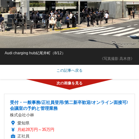
Audi charging hub紀尾井町（8/12）
《写真撮影 高木啓》
この記事へ戻る
受付・一般事務/正社員登用/第二新卒歓迎/オンライン面接可/
会議室の予約と管理業務
株式会社小林
愛知県
月給28万円～35万円
正社員