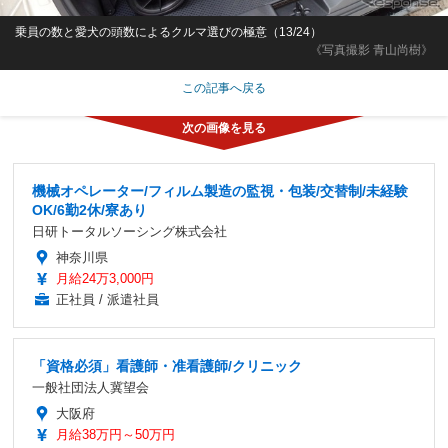
乗員の数と愛犬の頭数によるクルマ選びの極意（13/24）
《写真撮影 青山尚樹》
この記事へ戻る
機械オペレーター/フィルム製造の監視・包装/交替制/未経験
OK/6勤2休/寮あり
日研トータルソーシング株式会社
神奈川県
月給24万3,000円
正社員 / 派遣社員
「資格必須」看護師・准看護師/クリニック
一般社団法人冀望会
大阪府
月給38万円～50万円