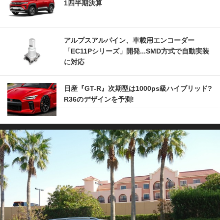
1四半期決算
アルプスアルパイン、車載用エンコーダー
「EC11Pシリーズ」開発...SMD方式で自動実装
に対応
日産『GT-R』次期型は1000ps級ハイブリッド?
R36のデザインを予測!