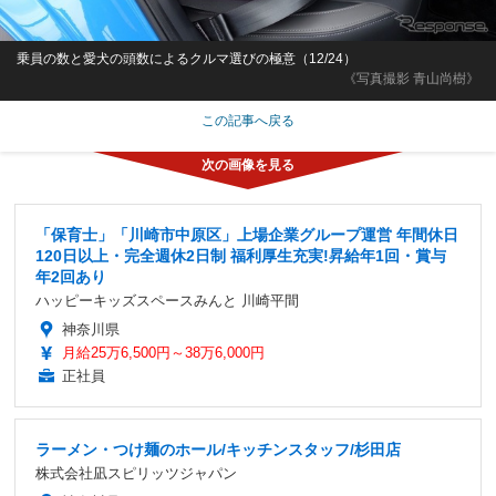
乗員の数と愛犬の頭数によるクルマ選びの極意（12/24）
《写真撮影 青山尚樹》
この記事へ戻る
「保育士」「川崎市中原区」上場企業グループ運営 年間休日
120日以上・完全週休2日制 福利厚生充実!昇給年1回・賞与
年2回あり
ハッピーキッズスペースみんと 川崎平間
神奈川県
月給25万6,500円～38万6,000円
正社員
ラーメン・つけ麺のホール/キッチンスタッフ/杉田店
株式会社凪スピリッツジャパン