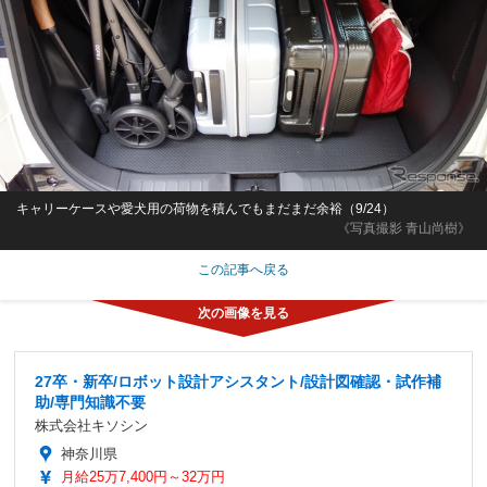
キャリーケースや愛犬用の荷物を積んでもまだまだ余裕（9/24）
《写真撮影 青山尚樹》
この記事へ戻る
27卒・新卒/ロボット設計アシスタント/設計図確認・試作補
助/専門知識不要
株式会社キソシン
神奈川県
月給25万7,400円～32万円