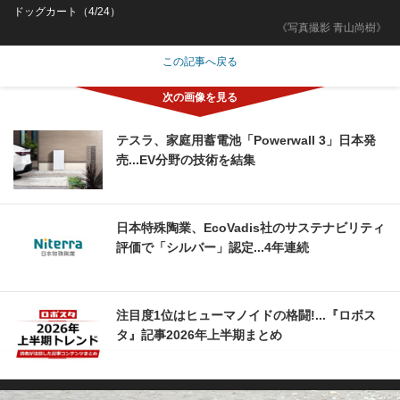
ドッグカート（4/24）
《写真撮影 青山尚樹》
この記事へ戻る
テスラ、家庭用蓄電池「Powerwall 3」日本発
売...EV分野の技術を結集
日本特殊陶業、EcoVadis社のサステナビリティ
評価で「シルバー」認定...4年連続
注目度1位はヒューマノイドの格闘!...『ロボス
タ』記事2026年上半期まとめ