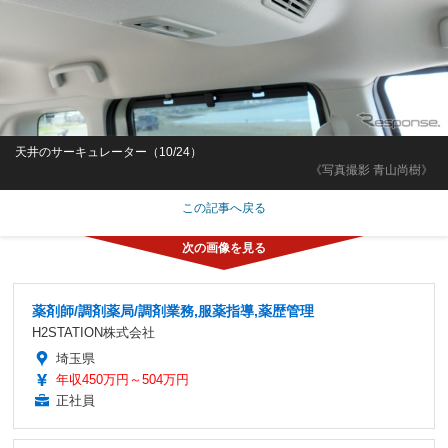
天井のサーキュレーター（10/24）
《写真撮影 青山尚樹》
この記事へ戻る
薬剤師/調剤薬局/調剤業務,服薬指導,薬歴管理
H2STATION株式会社
埼玉県
年収450万円～504万円
正社員