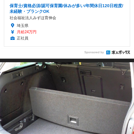
保育士/資格必須/認可保育園/休みが多い/年間休日120日程度/
未経験・ブランクOK
社会福祉法人みずほ育伸会
埼玉県
月給24万円
正社員
Sponsored by