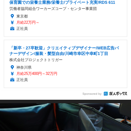
保育園での栄養士業務/栄養士/プライベート充実/RDS 611
労働者協同組合ワーカーズコープ・センター事業団
東京都
月給22万円～
正社員
「新卒・27卒歓迎」クリエイティブデザイナー/WEB広告バ
ナーデザイン/服装・髪型自由/川崎市幸区中幸町1丁目
株式会社プロジェクトトリガー
神奈川県
月給25万400円～32万円
正社員
Sponsored by