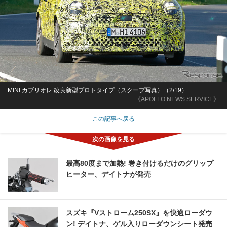
MINI カブリオレ 改良新型プロトタイプ（スクープ写真）（2/19）
《APOLLO NEWS SERVICE》
この記事へ戻る
最高80度まで加熱! 巻き付けるだけのグリップ
ヒーター、デイトナが発売
スズキ『Vストローム250SX』を快適ローダウ
ン! デイトナ、ゲル入りローダウンシート発売