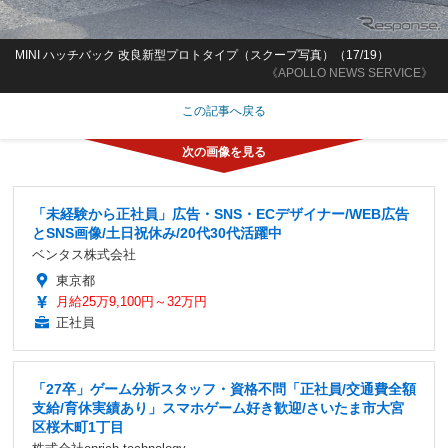
MINI ハッチバック 改良新型プロトタイプ（スクープ写真）（17/19）
《APOLLO NEWS SERVICE》
この記事へ戻る
「未経験から正社員」広告・SNS・ECデザイナー/WEB広告
とSNS画像/土日祝休み/20代30代活躍中
ベンタス株式会社
東京都
月給25万9,100円～32万円
正社員
「27卒」ゲーム分析スタッフ・資格不問「正社員/交通費全額
支給/育休実績あり」スマホゲーム好き歓迎/さいたま市大宮
区桜木町1丁目