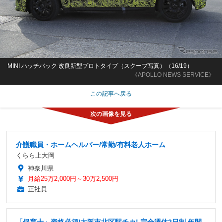
MINI ハッチバック 改良新型プロトタイプ（スクープ写真）（16/19）
《APOLLO NEWS SERVICE》
この記事へ戻る
介護職員・ホームヘルパー/常勤/有料老人ホーム
くらら上大岡
神奈川県
月給25万2,000円～30万2,500円
正社員