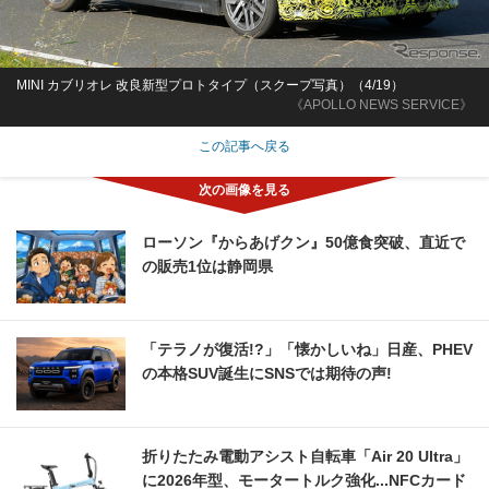
MINI カブリオレ 改良新型プロトタイプ（スクープ写真）（4/19）
《APOLLO NEWS SERVICE》
この記事へ戻る
ローソン『からあげクン』50億食突破、直近で
の販売1位は静岡県
「テラノが復活!?」「懐かしいね」日産、PHEV
の本格SUV誕生にSNSでは期待の声!
折りたたみ電動アシスト自転車「Air 20 Ultra」
に2026年型、モータートルク強化...NFCカード