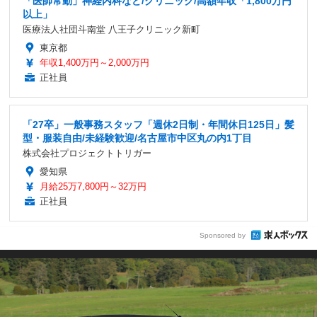
「医師常勤」神経内科など/クリニック/高額年収「1,800万円
以上」
医療法人社団斗南堂 八王子クリニック新町
東京都
年収1,400万円～2,000万円
正社員
「27卒」一般事務スタッフ「週休2日制・年間休日125日」髪
型・服装自由/未経験歓迎/名古屋市中区丸の内1丁目
株式会社プロジェクトトリガー
愛知県
月給25万7,800円～32万円
正社員
Sponsored by