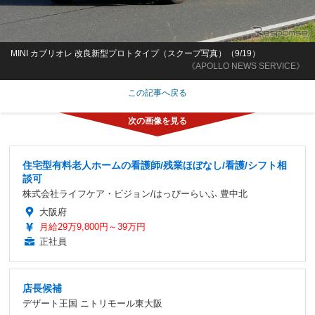
MINI カブリオレ 改良新型プロトタイプ（スクープ写真）（9/19）
《APOLLO NEWS SERVICE》
この記事へ戻る
住宅型有料老人ホームの看護師/残業ほぼなし/看護/シフト相
談可
株式会社ライフケア・ビジョン/はっぴーらいふ 豊中北
大阪府
月給29万9,800円～39万円
正社員
店長候補
デザート王国 ニトリモール東大阪