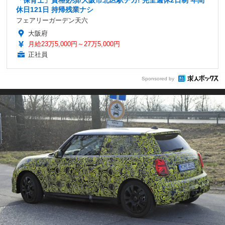
「保育士」資格必須/大阪市北区駅チカ! 完全週休2日制 年間
休日121日 持帰残業ナシ
フェアリーガーデン天六
大阪府
月給23万5,000円～27万5,000円
正社員
Sponsored by