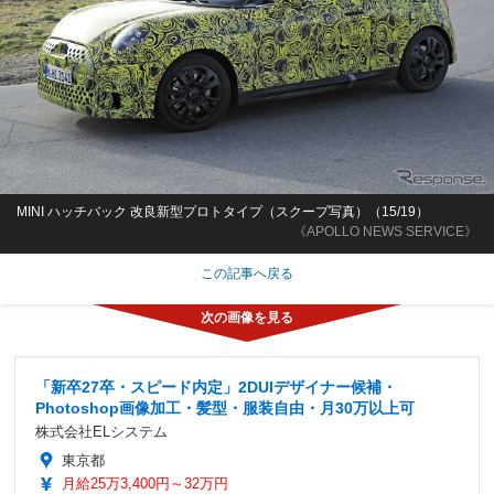
MINI ハッチバック 改良新型プロトタイプ（スクープ写真）（15/19）
《APOLLO NEWS SERVICE》
この記事へ戻る
「新卒27卒・スピード内定」2DUIデザイナー候補・
Photoshop画像加工・髪型・服装自由・月30万以上可
株式会社ELシステム
東京都
月給25万3,400円～32万円