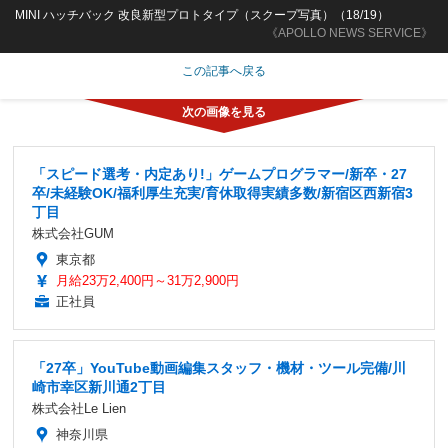
MINI ハッチバック 改良新型プロトタイプ（スクープ写真）（18/19）
《APOLLO NEWS SERVICE》
この記事へ戻る
「スピード選考・内定あり!」ゲームプログラマー/新卒・27
卒/未経験OK/福利厚生充実/育休取得実績多数/新宿区西新宿3
丁目
株式会社GUM
東京都
月給23万2,400円～31万2,900円
正社員
「27卒」YouTube動画編集スタッフ・機材・ツール完備/川
崎市幸区新川通2丁目
株式会社Le Lien
神奈川県